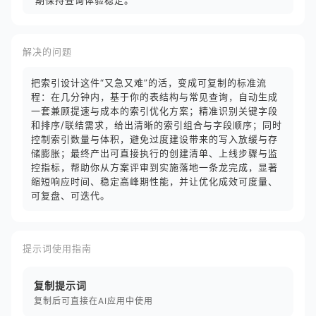
期保持查询体验稳定。
解决的问题
把索引设计这件“又急又难”的活，变成可复制的标准流
程：在几分钟内，基于你的表结构与常见查询，自动生成
一套兼顾提速与成本的索引优化方案；精准识别关键字段
和排序/联结需求，给出清晰的索引组合与字段顺序；同时
控制索引数量与体积，避免过度建设带来的写入放缓与存
储膨胀；最终产出可直接执行的创建清单、上线步骤与监
控指标，帮助你从方案评审到实施落地一条龙完成，显著
缩短响应时间、稳定高峰期性能，并让优化成效可度量、
可复盘、可迭代。
提示词使用指南
复制提示词
复制后可直接在AI应用中使用