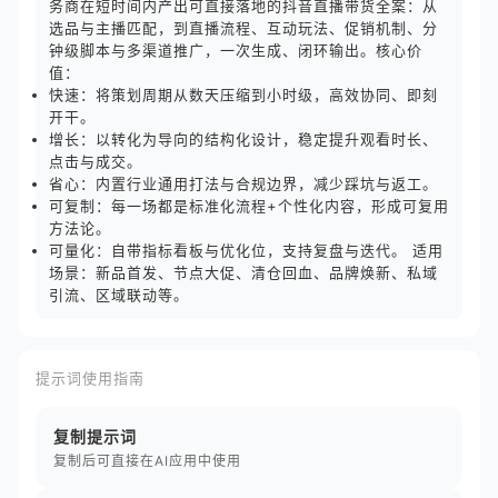
务商在短时间内产出可直接落地的抖音直播带货全案：从
选品与主播匹配，到直播流程、互动玩法、促销机制、分
钟级脚本与多渠道推广，一次生成、闭环输出。核心价
值：
快速：将策划周期从数天压缩到小时级，高效协同、即刻
开干。
增长：以转化为导向的结构化设计，稳定提升观看时长、
点击与成交。
省心：内置行业通用打法与合规边界，减少踩坑与返工。
可复制：每一场都是标准化流程+个性化内容，形成可复用
方法论。
可量化：自带指标看板与优化位，支持复盘与迭代。 适用
场景：新品首发、节点大促、清仓回血、品牌焕新、私域
引流、区域联动等。
提示词使用指南
复制提示词
复制后可直接在AI应用中使用