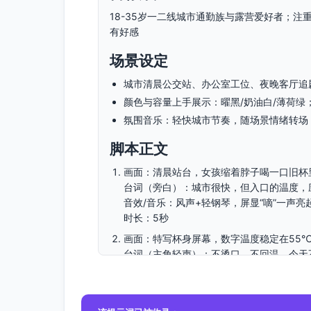
18-35岁一二线城市通勤族与露营爱好者；
有好感
场景设定
城市清晨公交站、办公室工位、夜晚客厅追
颜色与容量上手展示：曜黑/奶油白/薄荷绿；3
氛围音乐：轻快城市节奏，随场景情绪转场
脚本正文
画面：清晨站台，女孩缩着脖子喝一口旧杯里
台词（旁白）：城市很快，但入口的温度，
音效/音乐：风声+轻钢琴，屏显“嘀”一声亮
时长：5秒
画面：特写杯身屏幕，数字温度稳定在55
台词（主角轻声）：不烫口、不回温，今天
音效/音乐：轻呼气、温暖弦乐
时长：6秒
画面：办公室工位，文件堆叠。下午仍是同