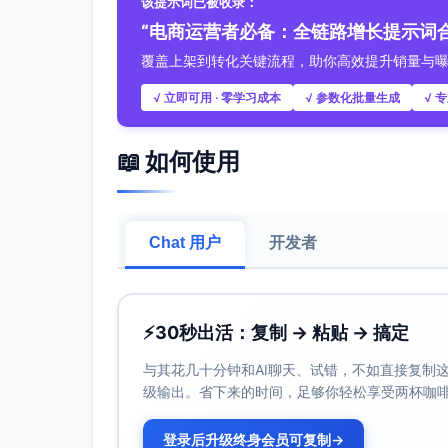
该提示词已被收录：
叠字：保温约12h（因环境不同略有差异）
“电商运营者必备：全链路增长提示词合
台词（旁白）：避免反复加热，口感稳定，
音效/音乐：办公室白噪+轻快鼓点
覆盖上架到转化关键流程，助你高效提升销量与
时长：6秒
√ 立即可用 · 零学习成本
√ 参数化批量生成
√ 
画面：夜晚沙发追剧，她把杯子递给男友，
水。
台词（旁白）：母婴友好的一口温暖，给自
📖 如何使用
音效/音乐：居家氛围、轻柔木吉他
时长：7秒
画面：周末露营，车后备箱打开。镜头特写“
Chat 用户
开发者
叠字：磁吸充电｜拿起即走
台词（主角）：露营也要稳定口感，热茶比
音效/音乐：磁吸“啪嗒”清脆声+风声
时长：5秒
⚡
30秒出活：复制 → 粘贴 → 搞定
画面：三色列阵展示，手持对比300ml/500
叠字：曜黑｜奶油白｜薄荷绿｜300ml/500
与其花几十分钟和AI聊天、试错，不如直接复制这些
台词（旁白）：通勤轻巧300ml，露营更爽
级输出。省下来的时间，足够你轻松享受两杯咖
音效/音乐：“咔”切换节奏点
时长：5秒
登录后升级终身会员可复制
→