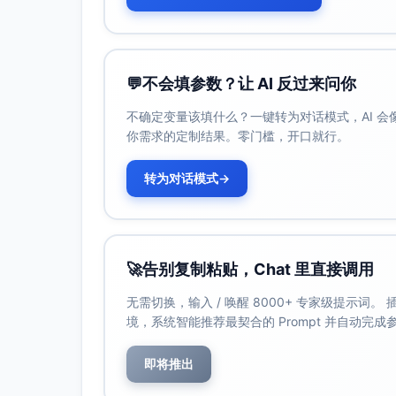
画面：内胆近景，316不锈钢质感；屏显温
叠字：316不锈钢内胆｜屏显水温
台词（旁白）：看得见的温度，喝得到的安
音效/音乐：金属轻触声、清亮水声
💬
不会填参数？让 AI 反过来问你
时长：5秒
不确定变量该填什么？一键转为对话模式，AI 
画面：回到城市夜景，她把杯子递给镜头。
你需求的定制结果。零门槛，开口就行。
叠字：把生活的温度，握在手里
台词（主角）：给你一口刚刚好的55℃。
音效/音乐：旋律收束、心动提示音
转为对话模式
→
时长：3秒
画面：优惠信息与杯套加价购展示，双人通
叠字：限时｜第2件9.5折｜杯套加价购
台词（旁白）：同事拼一拼、情侣配一对，
🚀
告别复制粘贴，Chat 里直接调用
音效/音乐：轻快节拍收尾
时长：4秒
无需切换，输入 / 唤醒 8000+ 专家级提示词
境，系统智能推荐最契合的 Prompt 并自动完
核心卖点
即将推出
55℃恒温调节：入口不烫不凉，减少反复
316不锈钢内胆：耐用抗腐蚀，安心接触饮