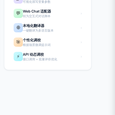
可视化填写变量参数
Web Chat 适配器
💬
›
转为交互式对话脚本
本地化翻译器
🌐
›
一键翻译为多语言版本
个性化调校
🎯
›
根据场景微调提示词
API 动态调校
⚡
›
接口调用 + 批量评价优化