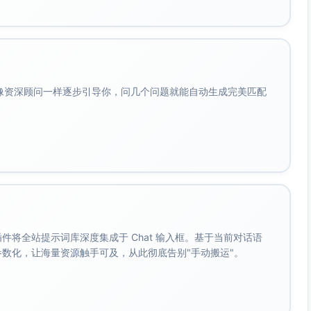
度数字清晰。她旋盖、饮口。
心。
会像资深顾问一样逐步引导你，问几个问题就能自动生成完美匹配
勤场景，两人各拿一色。
拿下更划算。
。 插件将全站提示词库深度集成于 Chat 输入框。基于当前对话语
成参数化，让海量资源触手可及，从此彻底告别"手动搬运"。
加热，口感稳定
品