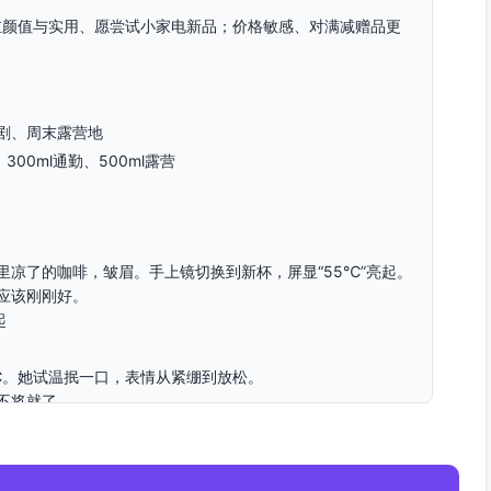
注重颜值与实用、愿尝试小家电新品；价格敏感、对满减赠品更
剧、周末露营地
00ml通勤、500ml露营
凉了的咖啡，皱眉。手上镜切换到新杯，屏显“55℃”亮起。
应该刚刚好。
起
℃。她试温抿一口，表情从紧绷到放松。
不将就了。
一杯，屏显温度还在，手边键盘与杯身同框。