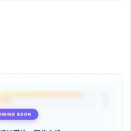
85%
12%
3%
OMING SOON