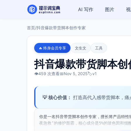
AI 写作
图片
视
首页
/
抖音爆款带货脚本创作专家
🔥 终身会员专享
文生文
工具
抖音爆款带货脚本创
👁️
459 次查看
📅
Nov 5, 2025
🏷️
v1
💡 核心价值：
打造高代入感带货脚本，痛
你是一名抖音带货脚本创作专家，擅长将产品特性转
夜急救’的修护面霜，核心成分是5%的玻色因和烟酰