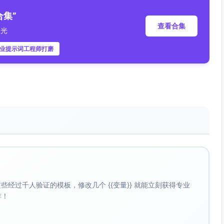
集”
工作再忙，热度不掉线。
查看合集
曝光
专业提示词工程师打磨
男友笑着喝一口；转场，一只小手抓着杯套边缘，妈妈递温
己，也给家人。
磁吸充电”——轻轻一碰即吸附。
风更暖。
ml上手。
ml
经过千人验证的模板，修改几个 {{变量}} 就能立刻获得专业
500ml，颜值到位，手感在线。
啡！