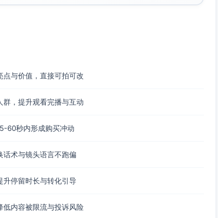
场景（时长受环境影响）
奶油白/薄荷绿，颜值与实用兼顾
好”的温度
亮点与价值，直接可拍可改
拼单更省；搭配杯套加价购，通勤更舒适、露营更稳妥。
人群，提升观看完播与互动
己和爱的人一口刚刚好的55℃。
-60秒内形成购买冲动
换话术与镜头语言不跑偏
提升停留时长与转化引导
降低内容被限流与投诉风险