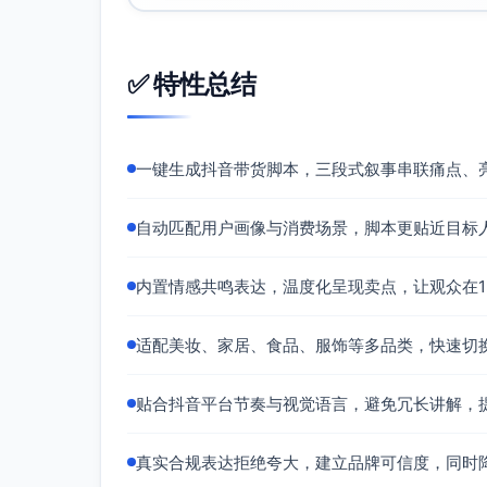
屏显水温：实时可视，温度状态一目了然
磁吸充电：轻触即连，收纳更整洁
保温约12小时：满足通勤、工位、露营多
✅ 特性总结
多规格多配色：300ml/500ml，曜黑/
母婴友好：温水友好，一家人都能享受“刚刚
一键生成抖音带货脚本，三段式叙事串联痛点、
转化引导
现在入手，限时第2件9.5折，情侣/同事
自动匹配用户画像与消费场景，脚本更贴近目标
点击视频下方橱窗，选择颜色与容量，给自
内置情感共鸣表达，温度化呈现卖点，让观众在15
适配美妆、家居、食品、服饰等多品类，快速切
贴合抖音平台节奏与视觉语言，避免冗长讲解，
真实合规表达拒绝夸大，建立品牌可信度，同时