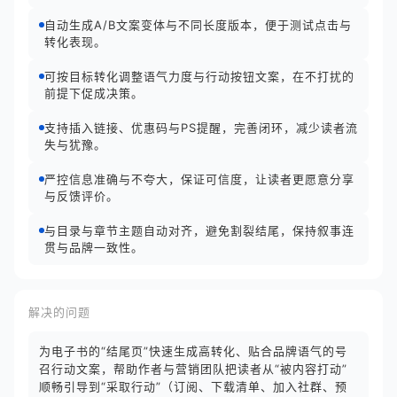
自动生成A/B文案变体与不同长度版本，便于测试点击与
转化表现。
可按目标转化调整语气力度与行动按钮文案，在不打扰的
前提下促成决策。
支持插入链接、优惠码与PS提醒，完善闭环，减少读者流
失与犹豫。
严控信息准确与不夸大，保证可信度，让读者更愿意分享
与反馈评价。
与目录与章节主题自动对齐，避免割裂结尾，保持叙事连
贯与品牌一致性。
解决的问题
为电子书的“结尾页”快速生成高转化、贴合品牌语气的号
召行动文案，帮助作者与营销团队把读者从“被内容打动”
顺畅引导到“采取行动”（订阅、下载清单、加入社群、预