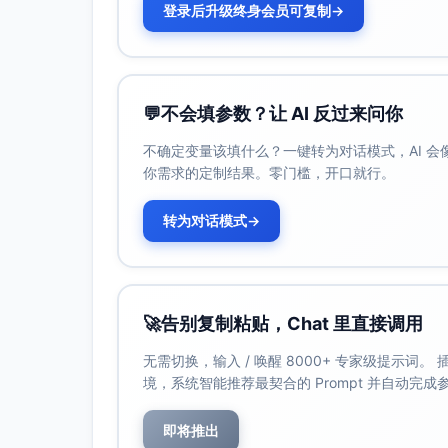
登录后升级终身会员可复制
→
对中小型企业的资源约束与快速迭代特
有远程/混合办公团队管理经验者优先
可用性与承诺：
每周60分钟1对1辅导＋每月一次工作
💬
不会填参数？让 AI 反过来问你
持续记录与提交辅导简报
不确定变量该填什么？一键转为对话模式，AI 
选拔流程
你需求的定制结果。零门槛，开口就行。
导师来源：内部资深经理/总监、技术专家
初筛（1周）：根据资格标准打分评估（管
转为对话模式
→
面试与试教（1周）：情境案例评估＋模拟
录用与培训（1周）：导师导向培训（教练
匹配机制：
🚀
告别复制粘贴，Chat 里直接调用
维度：职能（研发/产品/QA/DevOp
方法：导师与学员双向偏好填报＋项目负
无需切换，输入 / 唤醒 8000+ 专家级提示词
境，系统智能推荐最契合的 Prompt 并自动完
培养规划
总体安排（6个月，分阶段推进）
即将推出