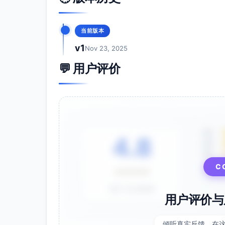
关键活动与交付物
影子学习与观察反馈：导师旁听至少2次学
构化反馈
当前版本
案例演练：每月工作坊进行真实案例拆解（
v1
Nov 23, 2025
影响项目：选择一项团队效率或质量提升课题
减少），在6个月内实施与衡量
💬 用户评价
文档与模板：OKR模板、团队章程、1对1
关系管理
互动规范与频率
一对一辅导：每周60分钟，固定时段；必要
5星
4.8
4星
同侪小组：每两周30分钟，分享进展与障
3星
工作坊：每月一次，围绕五大主题滚动开展
与直线经理：每月15-30分钟对齐，确保
C
⭐⭐⭐⭐⭐
会议结构与纪律
基于 28 条评价
用户评价与
标准议程：目标回顾（10）→案例与挑战（
记录与保密：使用统一记录模板；涉及个人
倾听真实反馈，在