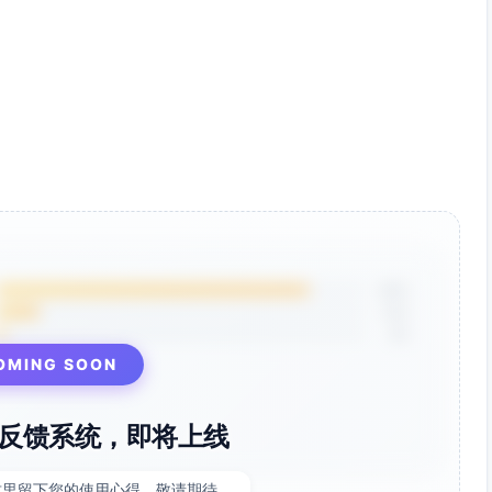
员主持会议（迭代计划会、评审会或跨部门协调会），提供结
优先级冲突、需求变更、质量问题、人员离职）
（如缩短周期时间20%、缺陷率下降30%、跨部门交付延迟
问题库、决策日志、沟通计划、风险清单、业务指标仪表板
时临时加急30分钟
85%
12%
碍，互助建议
3%
实践场景与授权到位
OMING SOON
反馈系统，即将上线
20）→方案与承诺（20）→资源与跟进（10）
或公司敏感信息严格保密
这里留下您的使用心得，敬请期待。