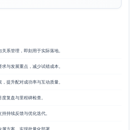
力轮动＋综合应用）
绕团队效能与业务指标）
与关系管理，即刻用于实际落地。
力计划、团队与利益相关者地图
要求与发展重点，减少试错成本。
授权与期望对齐、1对1体系搭建
、GROW教练提问、SBI反馈
素，提升配对成功率与互动质量。
审/需求评审流程、协作规则）
月度复盘与里程碑检查。
理、反馈文化与心理安全
导师旁听并给反馈
支持持续反馈与优化迭代。
、关键会议脚本与复盘记录
专属方案，实现批量化部署。