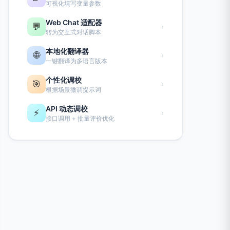
可视化填写变量参数
Web Chat 适配器
💬
›
转为交互式对话脚本
本地化翻译器
🌐
›
一键翻译为多语言版本
个性化调校
🎯
›
根据场景微调提示词
API 动态调校
⚡
›
接口调用 + 批量评价优化