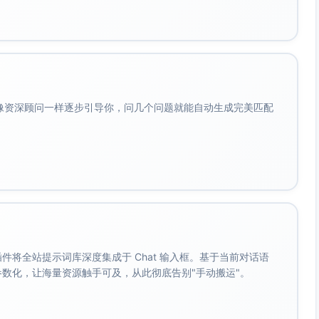
性有理解
坊参与＋两次在岗观察反馈
会像资深顾问一样逐步引导你，问几个问题就能自动生成完美匹配
转管理成功案例持有者、外部行业导师库
理经验、辅导能力、行业理解、可用时间）
反馈；审查伦理与保密承诺
技能、反馈方法、边界与升级流程、偏见识别）
s/运营）、学习目标、沟通风格、工作模式（远程/现场）
责人综合平衡；试匹配期2周，可一次性调整
。 插件将全站提示词库深度集成于 Chat 输入框。基于当前对话语
成参数化，让海量资源触手可及，从此彻底告别"手动搬运"。