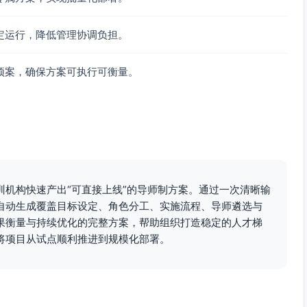
绩效谈话、激励机制（非物质激励）
建立能力地图与培养计划
定运行，降低管理协调负担。
DP）、风险与继任表
预案，确保方案可执行可衡量。
、风险识别与缓解、技术债与业务价值权衡
决策日志与事后复盘
、阻塞清单处理效率
（如活跃度、留存、转化、周期时间、缺陷率）、成本与单位
训机构快速产出“可直接上线”的导师制方案。通过一次清晰输
访或数据走查，提出团队改进方案
自动生成覆盖目标设定、角色分工、实施流程、导师遴选与
议、预期影响）
果衡量与持续优化的完整方案，帮助组织打造稳定的人才梯
将项目从试点顺利推进到规模化部署。
进计划
伙伴），提交“团队运行手册”
下阶段目标与承诺