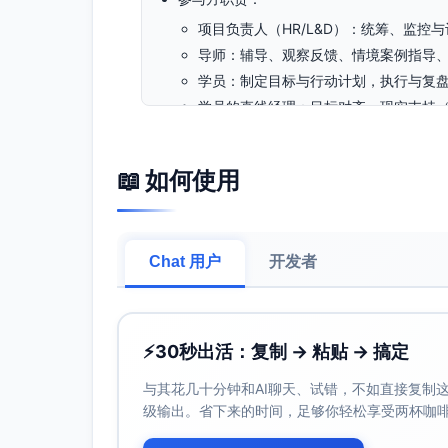
项目负责人（HR/L&D）：统筹、监控
导师：辅导、观察反馈、情境案例指导
学员：制定目标与行动计划，执行与复
学员的直线经理：目标对齐、现实支持
成果产出：个人领导力成长档案、团队章程
📖 如何使用
导师选拔
资格标准
经验与业绩：
Chat 用户
开发者
5年以上团队管理或项目领导经验；有带
熟悉科技研发与产品/运营流程（研发迭
能力与素质：
⚡
30秒出活：复制 → 粘贴 → 搞定
善于教练式辅导（提问、引导、反馈）
具备结构化思考与数据化决策能力，能
与其花几十分钟和AI聊天、试错，不如直接复制这些
高标准职业伦理：保密、无利益冲突、
级输出。省下来的时间，足够你轻松享受两杯咖
行业适配：