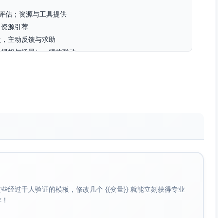
与评估；资源与工具提供
、资源引荐
盘，主动反馈与求助
（授权与场景）、绩效联动
与运行机制、决策与沟通规范、业务洞察报告、结项展示
领跨职能团队达成关键目标的记录
代、需求管理、质量保障、上线与运维）
，能营造心理安全与信任
将业务目标转化为团队行动
经过千人验证的模板，修改几个 {{变量}} 就能立刻获得专业
公正
啡！