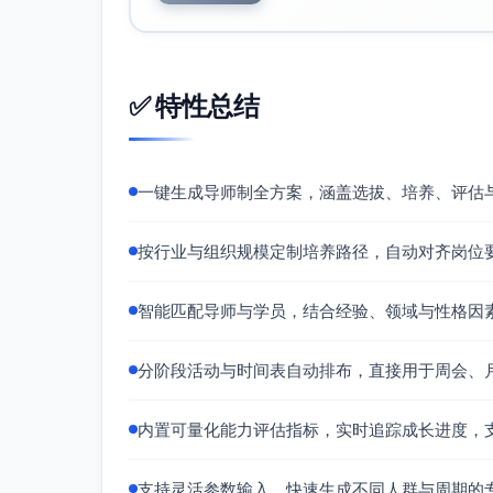
月度节奏：
每周：1次60分钟导师1对1
每月：1次90分钟主题工作坊（五大能
✅ 特性总结
每两周：同侪小组30分钟案例互助
全程：在岗实践“领导力影响项目”（围
阶段与内容
一键生成导师制全方案，涵盖选拔、培养、评估
第0-1月：定位与基础
产出：个人领导力基线评估、90天领导
按行业与组织规模定制培养路径，自动对齐岗位
主题：角色转型、目标设定（OKR）、
工具与方法：目标分解、RACI职责清晰化
智能匹配导师与学员，结合经验、领域与性格因
实践：制定团队章程（会议规范、代码评
第2月：沟通与协作
分阶段活动与时间表自动排布，直接用于周会、
主题：向上管理与跨职能沟通、冲突管
实践：主持一次跨部门优先级对齐会；
内置可量化能力评估指标，实时追踪成长进度，
产出：沟通计划（频率、渠道、对象）
第3月：团队建设与绩效
支持灵活参数输入，快速生成不同人群与周期的