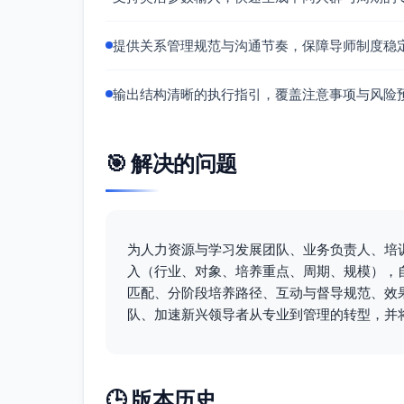
主题：招聘与融入、期望管理、辅导与
实践：完成一次绩效回顾或成长对话；
提供关系管理规范与沟通节奏，保障导师制度稳
产出：团队技能矩阵、个人发展计划（I
第4月：决策与执行
输出结构清晰的执行指引，覆盖注意事项与风险
主题：优先级框架（DACI/RAPID）
实践：完成一次结构化决策评审，形成
指标：交付预测性（计划与实际差异）
🎯 解决的问题
第5月：业务洞察与影响力
主题：产品与客户价值、核心业务指标
经济
为人力资源与学习发展团队、业务负责人、培
实践：与产品/销售进行一次客户问题深
入（行业、对象、培养重点、周期、规模），
产出：业务洞察报告（问题、数据、建
匹配、分阶段培养路径、互动与督导规范、效
第6月：整合与展示
队、加速新兴领导者从专业到管理的转型，并
主题：成果整合、影响力表达、持续改
实践：结项展示会（面向管理层与跨部门
产出：领导力成长档案（前后对比）、
🕒 版本历史