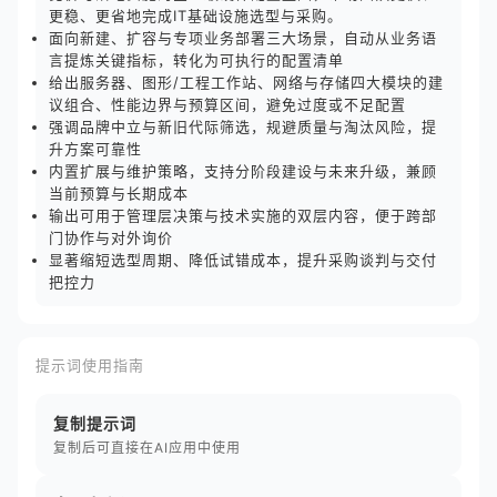
更稳、更省地完成IT基础设施选型与采购。
面向新建、扩容与专项业务部署三大场景，自动从业务语
言提炼关键指标，转化为可执行的配置清单
给出服务器、图形/工程工作站、网络与存储四大模块的建
议组合、性能边界与预算区间，避免过度或不足配置
强调品牌中立与新旧代际筛选，规避质量与淘汰风险，提
升方案可靠性
内置扩展与维护策略，支持分阶段建设与未来升级，兼顾
当前预算与长期成本
输出可用于管理层决策与技术实施的双层内容，便于跨部
门协作与对外询价
显著缩短选型周期、降低试错成本，提升采购谈判与交付
把控力
提示词使用指南
复制提示词
复制后可直接在AI应用中使用