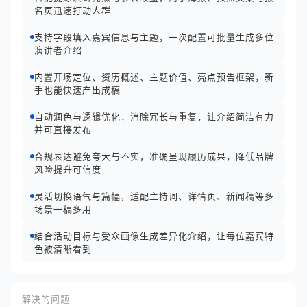
名页迅速打动人群
支持字段填入嘉宾信息与主题，一次配置可批量生成多位
演讲者介绍
内置开场定位、资历概述、主题价值、亮点预告框架，新
手也能快速产出成稿
自动润色与逻辑优化，消除冗长与重复，让介绍简洁有力
并可直接发布
合规表达避免夸大与不实，准确呈现履历成果，降低品牌
风险提升可信度
灵活切换语气与篇幅，适配主持词、详情页、新闻稿等多
场景一稿多用
结合活动目标与受众画像生成差异化介绍，让每位嘉宾特
色被清晰看到
解决的问题