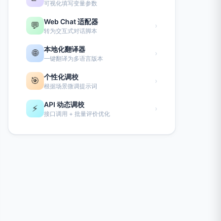
可视化填写变量参数
Web Chat 适配器
💬
›
转为交互式对话脚本
本地化翻译器
🌐
›
一键翻译为多语言版本
个性化调校
🎯
›
根据场景微调提示词
API 动态调校
⚡
›
接口调用 + 批量评价优化