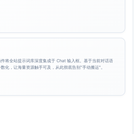
方法迁移与多步推理
选择题末、个别填空、压轴大题；综合跨单元（函数+几
何或函数+统计）
%，中档题55%—75%，难题20%—45%。班级讲评时以实
。 插件将全站提示词库深度集成于 Chat 输入框。基于当前对话语
成参数化，让海量资源触手可及，从此彻底告别"手动搬运"。
表性任务类型（不涉题目内容）
图取值、参数确定、斜率与截距解释、分段/情境建模、性质
定与综合应用
股/逆定理判定、线段关系建立、几何量计算、与函数或相似