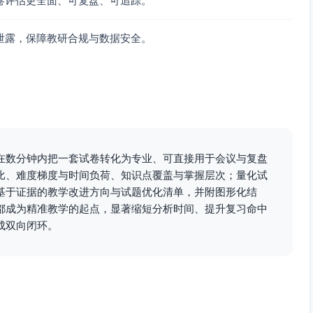
卷评估更全面、可复盘、可追踪。
函数—几何—统计跨域信息整合、建模拆解
泄露，保障教研合规与数据安全。
多路径求解、参数变化的推广思考
在数分钟内把一套试卷转化为专业、可直接用于会议与复盘
段、关键填空、压轴与次压轴解答），覆盖约36%—44%分值
比、难度梯度与时间负荷、知识点覆盖与掌握层次；量化试
%分值
基于证据的教学改进方向与试题优化清单，并附图形化结
性题），覆盖约16%—24%分值
都成为精准教学的起点，显著缩短分析时间、提升复习命中
成双向闭环。
rpb作为区分度；阈值参考：rpb≥0.35高，0.20—0.35
-总分”相关；同时检查同题内部二级得分点的一致性
满分/零分比例过高的小题标记复核