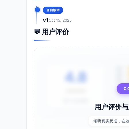
信度评估（流程与期望）
当前版本
建议指标：Cronbach’s α（整卷，含主观
操作流程：导出学生小题得分矩阵→计算α/ KR
v1
Oct 15, 2025
参考区间：期中卷整卷α期望≥0.80；若<
💬 用户评价
提升路径：优化评分标准（细化到步骤点）
导致冗余
教学建议
教学改进方向（对齐单元目标）
5星
4.8
4星
一次函数建模
3星
从“信息抽取→变量确定→函数表达→参
⭐⭐⭐⭐⭐
C
高频薄弱：单位变化率与斜率混淆、分
建议：以真实数据（温度变化、用水电量）
基于 28 条评价
用户评价与
直角三角形性质应用
强化“判定→建边→用式→校验”的闭环
倾听真实反馈，在
函数—几何联动：坐标系中用斜率/距离