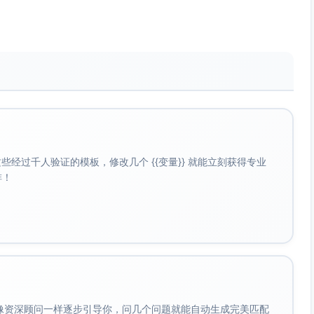
32分
26.7%
25%
40分
33.3%
35%
120分
100%
100%
.40T、填空题0.25T、解答题0.35T。把控策略：客观题
档分”。
经过千人验证的模板，修改几个 {{变量}} 就能立刻获得专业
啡！
规命题梯度，给出难度分层建议分布（按上述分值配置计算）：
典型特征与分布建议
选择题前半+基础填空+1道入门解答；考查定义/性质直
接应用与基础计算
会像资深顾问一样逐步引导你，问几个问题就能自动生成完美匹配
选择题中后段+多数填空+3道常规解答；注重情境理解、