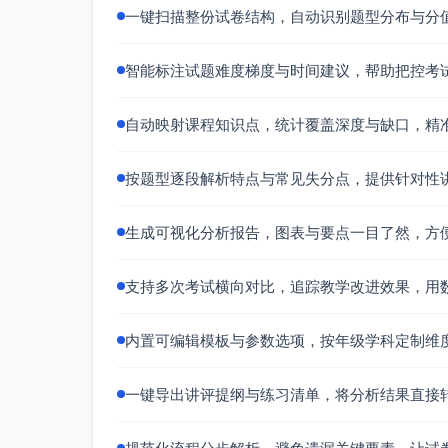
一键扫描整份试卷结构，自动识别题型分布与分
（含勾股定理）
30%
的
二次根式
15%—
根
智能标注试题难度梯度与时间建议，帮助把控考
20%
计
自动映射课程知识点，统计覆盖深度与缺口，精
统计图表与数据读
15%—
折线
图
20%
解
按题型逐段解析特点与常见失分点，提供针对性
注：以实际“题-点映射表”验证覆盖深度与均
生成可视化分析报告，图表与要点一目了然，方
读图”占主干份额。
知识点深度层次分析（认知层级）
支持多次考试横向对比，追踪教学改进效果，用
认知层级
预估份额
内置可编辑模板与参数选项，按年级学科定制维
识记/理解
25%—30%
一键导出讲评提纲与练习清单，将分析结果直接
直接应用
35%—40%