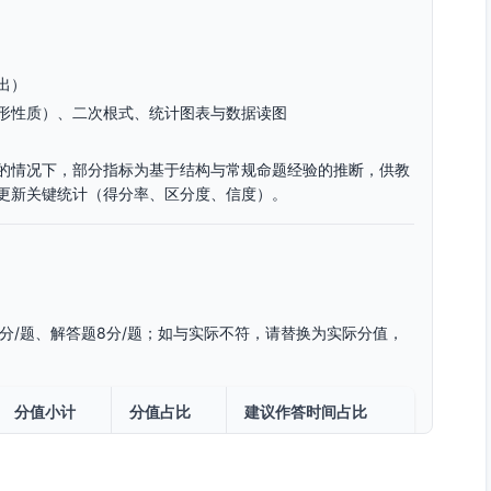
出）
形性质）、二次根式、统计图表与数据读图
的情况下，部分指标为基于结构与常规命题经验的推断，供教
更新关键统计（得分率、区分度、信度）。
分/题、解答题8分/题；如与实际不符，请替换为实际分值，
分值小计
分值占比
建议作答时间占比
48分
40%
40%