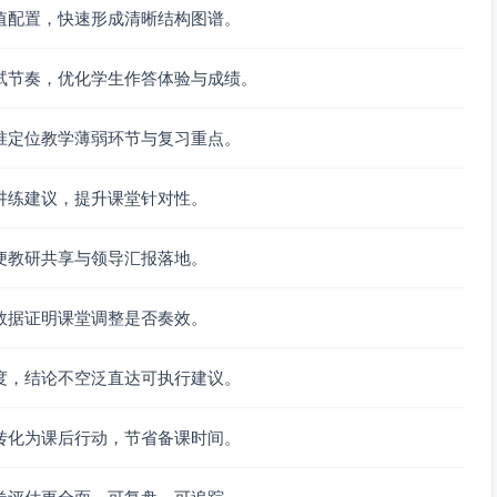
值配置，快速形成清晰结构图谱。
联动
式化简、同类项运算、分母有理化、与几何/函数数据的数值
试节奏，优化学生作答体验与成绩。
算衔接
准定位教学薄弱环节与复习重点。
/条形/扇形图解读、数据比较与估计、平均数/中位数的理
与应用、基于图表的函数关系识别
讲练建议，提升课堂针对性。
衡性，确保核心目标“一次函数建模、直角三角形性质应用、数据
便教研共享与领导汇报落地。
数据证明课堂调整是否奏效。
特征与举例（泛化表述）
度，结论不空泛直达可执行建议。
概念辨析、性质识记、基本计算
转化为课后行动，节省备课时间。
套用公式/性质完成求解，2—3步推理