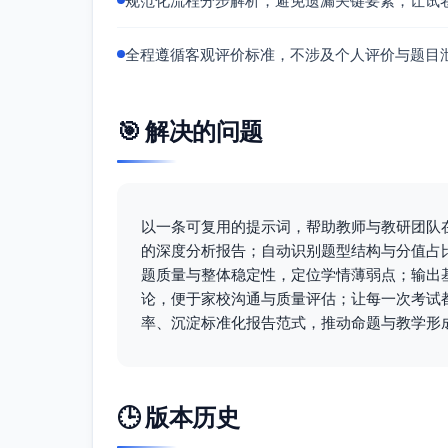
规范化流程分步解析，避免遗漏关键要素，让试
迁移/综合应用
25%—30%
全程遵循客观评价标准，不涉及个人评价与题目
探究/创新表达
5%—10%
🎯 解决的问题
试题质量评估
区分度分析（结构预测+实施建议）
结构预测
以一条可复用的提示词，帮助教师与教研团队
高区分度：9—11题（多集中于选择中后
的深度分析报告；自动识别题型结构与分值占
中区分度：9—10题，覆盖约36%—40
题质量与整体稳定性，定位学情薄弱点；输出
低区分度：4—6题（多为入门基础或表述
论，便于家校沟通与质量评估；让每一次考试
实证计算建议（讲评前可快速完成）
率、沉淀标准化报告范式，推动命题与教学形
客观题：以每题得分率p与总分Z的点二列相关
中，<0.20低
主观题：采用评分细则分档得分的“题分
🕒 版本历史
清洗规则：剔除缺考与异常作答，对并列