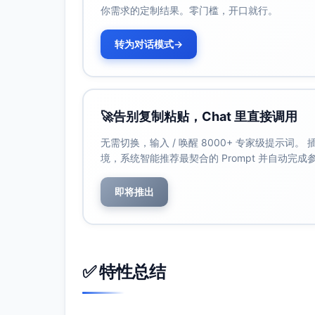
你需求的定制结果。零门槛，开口就行。
转为对话模式
→
难
5题
24分
20%
预期得分率区间（批改前研判）：易题85%—95
际统计替换。
🚀
告别复制粘贴，Chat 里直接调用
无需切换，输入 / 唤醒 8000+ 专家级提示词
知识点覆盖评估
境，系统智能推荐最契合的 Prompt 并自动完
知识点分布（结构推断）
即将推出
知识领域
预估覆盖
代
分值占比
一次函数与建模
40%—
读
✅ 特性总结
45%
判
直角三角形性质
25%—
勾