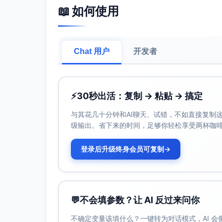
📖 如何使用
填空题
8
4分
解答题
5
8分
Chat 用户
开发者
合计
25
-
时间配置建议（以考试总时长为T分钟）：选择题0
“先易后难、首轮跳题不纠缠”，解答题“先抓中
⚡
30秒出活：复制 → 粘贴 → 搞定
难度分析
与其花几十分钟和AI聊天、试错，不如直接复制这些
级输出。省下来的时间，足够你轻松享受两杯咖
基于“计算量适中、压轴综合性强”的反馈与常
登录后升级终身会员可复制
→
难度
预估
预估
预估分
层级
题量
分值
值占比
易
8题
36分
30%
💬
不会填参数？让 AI 反过来问你
不确定变量该填什么？一键转为对话模式，AI 
中
12题
60分
50%