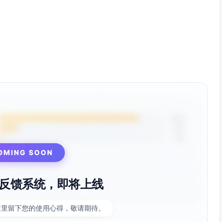
题）；KR-20（客观题部分）
-20→分半信度（Spearman-Brown）交叉验证
0.75，重点排查评分一致性与题目指向性
、减少“阅读负荷大但数学负荷低”的项目、避免多题考同一点
85%
12%
3%
数解释→模型检验”五步法训练
OMING SOON
段情境转化、参数物理意义表达不清
组织2—3次“微型建模”课堂
反馈系统，即将上线
；逆定理前提条件（直角、整边）标红训练
这里留下您的使用心得，敬请期待。
公式与勾股定理互证，形成“代几互证”范式