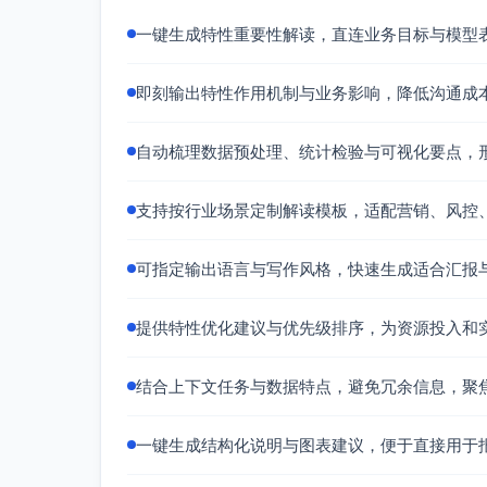
频控实验：在不同频次上限间随机化对比，
连续剂量因果：GPS、分位工具变量（如竞
一键生成特性重要性解读，直连业务目标与模型
验。
注意处理曝光与转化窗口、跨设备去重和视野可见
即刻输出特性作用机制与业务影响，降低沟通成
四、评估与诊断
分频次分层校准：按频次桶比较预测概率与
自动梳理数据预处理、统计检验与可视化要点，
边际效应曲线：绘制第k次曝光的增量转化
反事实与稳定性：不同时间段、活动、创意
支持按行业场景定制解读模板，适配营销、风控
业务指标：mROAS、每新增曝光的增量CP
五、常见陷阱与数据注意事项
可指定输出语言与写作风格，快速生成适合汇报
内生性/选择偏差：高意向人群更易获得高频
提供特性优化建议与优先级排序，为资源投入和
时间与标签泄漏：确保频次仅统计于转化前
视野有效性与去重：非可视曝光、跨设备/浏
过度拟合高频尾部：对极端高频样本量少，
结合上下文任务与数据特点，避免冗余信息，聚
指标错配：仅优化AUC无法保证频次层面
一键生成结构化说明与图表建议，便于直接用于报
六、落地建议（可操作）
特征工程基线