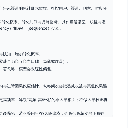
广告或渠道的累计展示次数。可按用户、渠道、创意、时段分
影响转化概率、转化时间与品牌指标。其作用通常呈非线性与递
recency）和序列（sequence）交互。
与认知，增加转化概率。
零甚至为负（负向口碑、隐藏或屏蔽）。
，若忽略，模型会系统性偏差。
均与边际因果效应估计。忽略频次会把递减收益与渠道效果混
高频率，导致“高频-高转化”的非因果相关；不做因果校正将
更多曝光；若不采用生存/风险建模，会高估高频次的正向效