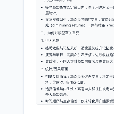
曝光频次指在给定窗口内，单个用户对某一
层统计。
在响应模型中，频次是“剂量”变量，直接
减（diminishing returns），并与时距（
二、为何对模型至关重要
行为机制
熟悉效应与记忆累积：适度重复提升记忆度
疲劳与磨损：高频次引发厌烦，边际收益趋
异质性：不同人群对频次的敏感度差异巨大
统计/因果层面
剂量反应曲线：频次是关键自变量，决定平
淆，导致ROI高估或低估。
选择偏差与内生性：高意向人群往往被定向更
夸大频次效果。
时间顺序与生存偏差：仅未转化用户能累积
应。