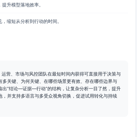
，提升模型落地效率。
动期的累计频次；log1p与分桶并存；加入adstock版本。
户活跃度/预测LTV。
见，缩短从分析到行动的时间。
单调且凹的形状约束，避免不合理的反向波动。
；需要增量时采用uplift或DR/GPS剂量-反应法。
线，给出最优频控区间（如2–5次）。
据、运营、市场与风控团队在最短时间内获得可直接用于决策与
效应。
有多关键、为何关键、在哪些场景更有效、存在哪些边界与
输出“结论—证据—行动”的结构，让复杂分析一目了然，提升
性（高LTV/高敏感度）差异化频控与创意策略。
地，并支持多语言与多受众视角切换，促进试用转化与持续
P/TRP与有效触达约束，改进预算分配。
量”变量。正确建模其非线性、递减和与时距/人群的交互，能显
率。应结合合适的特征工程、约束函数、因果识别与分频评
线与最优频次建议。