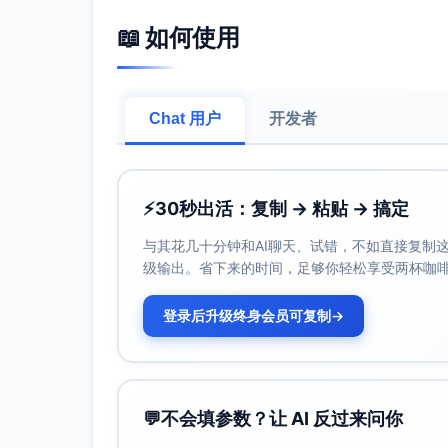
业务决策
频控优化：确定最佳频次上限以最大化边际R
📖 如何使用
预算分配：基于边际效应在渠道与人群间最
创意与序列：不同频次阶段采用不同创意或
三、建模方法与实现
Chat 用户
开发者
A. 用户级响应/转化建模
目标：预测转化概率、时间或增量提升。
特征工程
⚡
30秒出活：复制 → 粘贴 → 搞定
频次数值：log1p(impressions)、sqr
与其花几十分钟和AI聊天、试错，不如直接复制这些
分桶与样条：按频次分桶（如0、1、2、3
级输出。省下来的时间，足够你轻松享受两杯咖
递减与记忆：引入递归衰减频次（adst
序列与第k次效应：显式建模第k次曝光的边际增益
登录后升级终身会员可复制
→
交互项：频次×时距、频次×创意、频次×
模型家族
二分类/校准：逻辑回归、GBDT、广义
💬
不会填参数？让 AI 反过来问你
生存分析：Cox或离散时间风险模型，
因果提升（uplift）：估计“增加一条曝光”