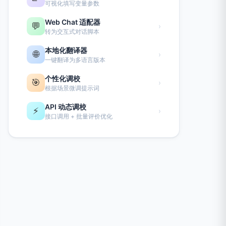
可视化填写变量参数
Web Chat 适配器
💬
›
转为交互式对话脚本
本地化翻译器
🌐
›
一键翻译为多语言版本
个性化调校
🎯
›
根据场景微调提示词
API 动态调校
⚡
›
接口调用 + 批量评价优化