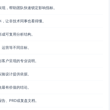
直接观测第k次边际增益并估计最优频控。
价噪声或拍卖负载作为IV，需满足相关性与外生性）、地理实
表现，帮助团队快速锁定影响指标。
度（viewability）以减少测量误差。
本，让非技术同事也看得懂。
实际转化，检查是否系统性高估/低估高频段。
形成可复用分析结构。
率/增量收益曲线，定位饱和点与潜在负效应区间。
与人群的频次效应一致性；对高频段做留出/回溯验证。
、运营等不同目标。
A、覆盖新增用户数（有效触达>n次）。
与客户呈现的专业说明。
，需倾向得分、IV或实验校正。
实验设计提供依据。
；转化后曝光应截断。
览器重复、Cookie流失导致频次测量误差，产生衰减偏误。
需分桶、正则与单调/凹性约束。
焦最有价值的结论。
的边际收益正确，必须做增量与校准评估。
告、PRD或复盘文档。