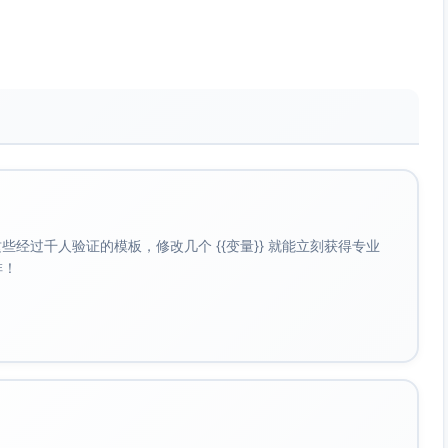
OI与用户体验。
优分配。
触点顺序。
t(impressions)、winsorize至高分位，避免极端值主导。
经过千人验证的模板，修改几个 {{变量}} 就能立刻获得专业
–5、6–10、>10）或使用样条/分段线性拟合递减曲线。
啡！
ock），例如以天为单位的指数衰减和近期权重加大。
（k-th impression effect），便于求最优频控。
受众段（如LTV分层、历史活跃度）。
加性模型（捕捉非线性）、带单调/凹性约束的树/样条。
处理转化前的重复曝光与删失，避免生存偏差。
的增量转化提升，可用双模型、DR learner、Causal