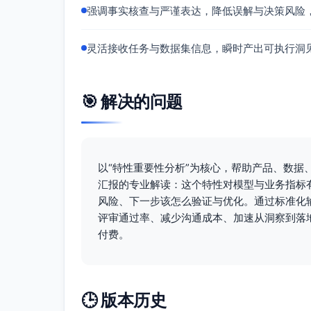
强调事实核查与严谨表达，降低误解与决策风险
对每个用户×渠道/活动：近1天、7天、活
交互：频次×最近一次曝光时距、频次×用
灵活接收任务与数据集信息，瞬时产出可执行洞
截断与稳健化：winsorize到99分位。
模型与约束
使用GAM/GBDT并在频次特征上施加
🎯 解决的问题
对转化时间敏感的场景采用离散时间风险模型
评估
输出第k次曝光的边际提升与mROAS曲
以“特性重要性分析”为核心，帮助产品、数
通过小规模频控实验校准高频段的边际
汇报的专业解读：这个特性对模型与业务指标
决策
风险、下一步该怎么验证与优化。通过标准化
基于边际效应设定频控上限，按人群异质
评审通过率、减少沟通成本、加速从洞察到落
在MMM中同时引入触达与频次或使用GR
付费。
结论 曝光频次是响应与因果模型中的关键“剂
著提升效果归因的准确性和预算/频控决策的效
估，输出可用于频控与投放优化的边际效应曲
🕒 版本历史