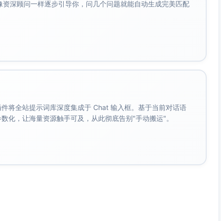
会像资深顾问一样逐步引导你，问几个问题就能自动生成完美匹配
向得分）或DR 估计。
码曝光序列，但需配合可解释性约束（单调、凹性）。
）与频次（frequency），而非仅用花费。若无用户级数据，
RP估算。
Menten、对数或S型函数刻画递减；与adstock（滞后与记忆）联合
。 插件将全站提示词库深度集成于 Chat 输入框。基于当前对话语
成参数化，让海量资源触手可及，从此彻底告别"手动搬运"。
避免用平均ROI做预算。
段的边际效应。
约束，易对高频渠道过度归因。
ov或正则化的时间序列特征；在路径模型中对重复触点的边际贡献