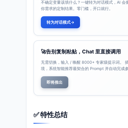
不确定变量该填什么？一键转为对话模式，AI 
Forest；对连续剂量采用GPS（广义倾
你需求的定制结果。零门槛，开口就行。
序列模型：RNN/Transformer编
B. 聚合层级（MMM）
转为对话模式
→
目标：在周或日粒度估计渠道效果与饱和。
处理方式
曝光–触达分解：同时建模触达（reach
🚀
告别复制粘贴，Chat 里直接调用
使用平台给出的触达与平均频次或GRP/T
饱和/凹性函数：Hill、Michaelis-
无需切换，输入 / 唤醒 8000+ 专家级提示词
建模。
境，系统智能推荐最契合的 Prompt 并自动完
效果口径：估计边际增量（mROAS），
校准：用实验或平台Lift数据校准高频
即将推出
C. 多触点归因（MTA）
频次影响路径长度与转化概率。若不做饱和
可采用带饱和与衰减的Shapley/Mark
施加递减权重。
✅ 特性总结
D. 实验与因果识别