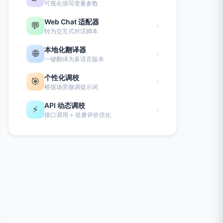
可视化填写变量参数
Web Chat 适配器
💬
›
转为交互式对话脚本
本地化翻译器
🌐
›
一键翻译为多语言版本
个性化调校
🎯
›
根据场景微调提示词
API 动态调校
⚡
›
接口调用 + 批量评价优化