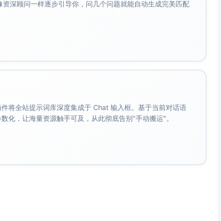
会像资深顾问一样逐步引导你，问几个问题就能自动生成完美匹配
I社会影响”模块核心读物。
操（如DP、EO、EOD等）；将“数据集审计+指标报告+改进
中的伦理与社会责任维度。
表述与方法框架。
建模，强化理论与推断技能。
连接代码与评估。
P/LLM单元，更新现代生成式技术。
。 插件将全站提示词库深度集成于 Chat 输入框。基于当前对话语
与责任模块，支持学习目标中的合规与社会影响评估。
成参数化，让海量资源触手可及，从此彻底告别"手动搬运"。
进展（在线教材可保持最新）。
—NLP—伦理”闭环化，便于成果导向对齐与多元评估。
利于构建项目、测验与报告一体化评估体系。