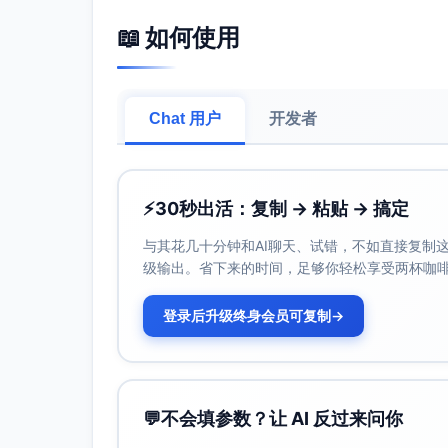
出版与获取: 开源在线教材，持续更新；提供
📖 如何使用
核心覆盖: 从线性模型到CNN/RNN/Tra
验。
适用层次: 本科/研究生；作为深度学习实
Chat 用户
开发者
教学用途建议: 作为实验与项目主材料；
Transformer），将复现实验报告与误差
Speech and Language Processing (
作者: Dan Jurafsky, James H. Martin
⚡
30秒出活：复制 → 粘贴 → 搞定
出版与获取: 第3版在线草稿免费开放；近年持续
与其花几十分钟和AI聊天、试错，不如直接复制这些
核心覆盖: 统计与神经NLP、现代预训练
级输出。省下来的时间，足够你轻松享受两杯咖
适用层次: 本科高年级/研究生；作为“现代NL
教学用途建议: 以章节阅读+阅读测验驱动“
登录后升级终身会员可复制
→
或评测作业（如提示工程与鲁棒性测试）。
Fairness and Machine Learning: Limitatio
作者: Solon Barocas, Moritz Hardt, Arvin
💬
不会填参数？让 AI 反过来问你
出版: MIT Press, 2023（早期在线版长期
核心覆盖: 公平性定义与权衡、偏差来源