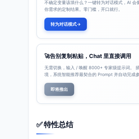
不确定变量该填什么？一键转为对话模式，AI 
适用层次: 本科/研究生；作为“负责任AI/A
你需求的定制结果。零门槛，开口就行。
教学用途建议: 组织案例式研讨与指标计算实
方案”作为阶段性作业，支撑课程学习目标
转为对话模式
→
课程整合建议
主线教材: AIMA第4版提供统一的AI问题
方法深化: Murphy用于概率与不确定性
🚀
告别复制粘贴，Chat 里直接调用
实践组件: D2L承载深度学习与项目实践，
领域前沿: Jurafsky & Martin用于NL
无需切换，输入 / 唤醒 8000+ 专家级提示词
伦理与治理: Barocas 等用于公平性
境，系统智能推荐最契合的 Prompt 并自动完
说明与选择原则
即将推出
更新性: 选材覆盖至近年的LLM与公平性
互补性: 将“经典AI—概率ML—深度学习
可操作性: 兼顾理论可考核与实验可复现，
✅ 特性总结