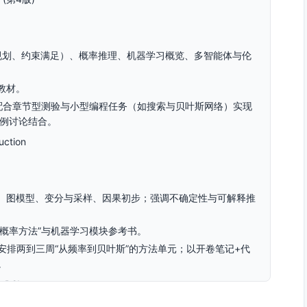
、规划、约束满足）、概率推理、机器学习概览、多智能体与伦
教材。
；配合章节型测验与小型编程任务（如搜索与贝叶斯网络）实现
案例讨论结合。
uction
型、图模型、变分与采样、因果初步；强调不确定性与可解释推
中的概率方法”与机器学习模块参考书。
，安排两到三周“从频率到贝叶斯”的方法单元；以开卷笔记+代
。
, D2L）
Li, Alex J. Smola 等