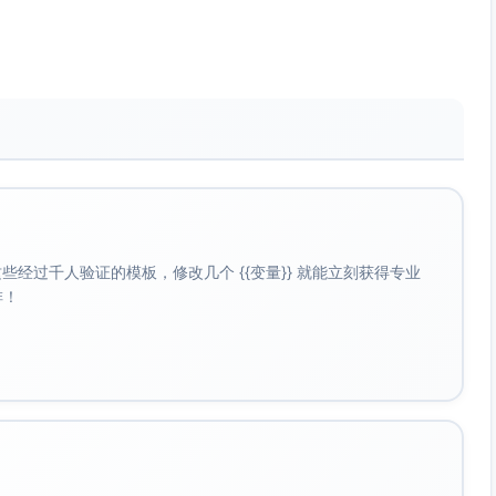
中英文版及可运行代码（Jupyter）
nsformer，优化与正则化，计算性能与实践细节；强调可复现实
践与项目导向资源。
规定实验基线（如图像分类、序列建模、微调小型
分析纳入评分量规。
第3版草稿, 在线更新)
更新，涵盖Transformer与LLM相关内容
经过千人验证的模板，修改几个 {{变量}} 就能立刻获得专业
与微调范式、语音基础、评测方法；含最新趋势综述。
啡！
P/LLM导论”模块主阅读。
模型卡/数据卡+评测基准”的方法意识；设计一个小型LLM应用
ns and Opportunities
d Narayanan
开放）
、因果视角、合规与政策接口、评测指标与实践限制。