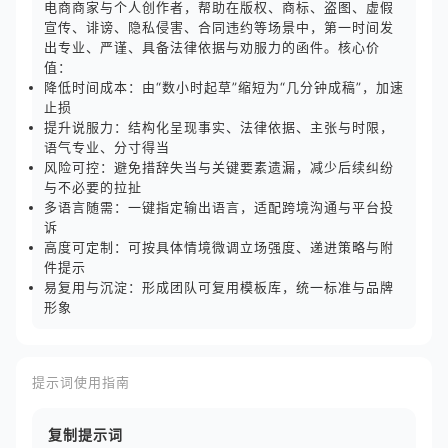
电商商家与个人创作者，帮助在版权、商标、盗图、虚假
宣传、诽谤、隐私侵害、合同违约等场景中，第一时间发
出专业、严谨、具备法律依据与劝服力的函件。核心价
值：
降低时间成本：由“数小时起草”缩短为“几分钟成稿”，加速
止损
提升说服力：结构化呈现事实、法律依据、主张与时限，
语气专业、分寸得当
风险可控：避免措辞失当与关键要素遗漏，减少后续纠纷
与不必要的拉扯
多语言随需：一键指定输出语言，适配跨境沟通与平台投
诉
高度可定制：可按具体情境微调立场强度、递进策略与附
件提示
易复用与沉淀：形成团队可复用模板库，统一标准与品牌
形象
提示词使用指南
复制提示词