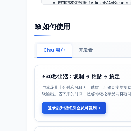
增加结构化数据（Article/FAQ/Br
击与停留。
通过顺序式A/B（分阶段更替标题/元描
📖 如何使用
标题优化建议
主要标题变体（博客页）
新品发布SEO框架：B2B中小企业实操指
Chat 用户
开发者
B2B新品发布SEO框架：博客与落地页标
新品发布SEO框架与A/B测试：用标题与
新品发布SEO框架：从关键词到标题与
⚡
30秒出活：复制 → 粘贴 → 搞定
主要标题变体（落地页）
新品发布SEO框架（B2B）：博客与落地
与其花几十分钟和AI聊天、试错，不如直接复制这些
级输出。省下来的时间，足够你轻松享受两杯咖
B2B新品发布SEO框架：一站式标题与
新品发布SEO框架：快速搭建博客与落地
登录后升级终身会员可复制
→
B2B中小企业新品发布：SEO标题与元描
标题优化原理说明
关键词前置：将“新品发布SEO框架”置