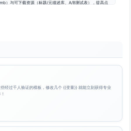
eadcrumb）与可下载资源（标题/元描述库、A/B测试表），提高点
述）在不违规的前提下测试CTR与转化。
南（含A/B测试模板）
题/元描述A/B方案大全
元描述提升B2B线索
元描述的完整流程
页标题/元描述A/B模板包
经过千人验证的模板，修改几个 {{变量}} 就能立刻获得专业
啡！
元描述示例库（可下载）
页A/B测试方案
述A/B测试清单
于开头或靠前位置，匹配主要查询意图。