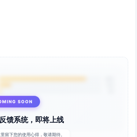
行业）
制）
）
85%
12%
3%
落6-8个，每段300-400字；示例库以要点列表呈现；附可下载
OMING SOON
值主张+资源清单；中段3步法与适用场景；尾部FAQ与CTA。
反馈系统，即将上线
段前100字出现1次，全文自然出现2-4次；避免堆砌。
B测试、元描述A/B、B2B落地页、模板、示例库；分散在
这里留下您的使用心得，敬请期待。