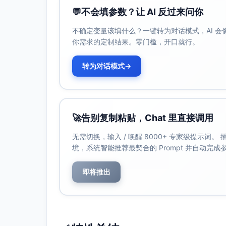
明确受众：加入“B2B中小企业”，提升
💬
不会填参数？让 AI 反过来问你
明确价值：使用“实操指南”“模板”“示例
不确定变量该填什么？一键转为对话模式，AI 
行动与结果导向：强调A/B测试、线索
你需求的定制结果。零门槛，开口就行。
长度控制：尽量不超过约28-32个汉字（
元描述方案
转为对话模式
→
博客页元描述（2-3个版本）
面向B2B中小企业的新品发布SEO框架
升自然流量与线索质量。
🚀
告别复制粘贴，Chat 里直接调用
从关键词到标题与元描述，全链路新品发布
高效落地。
无需切换，输入 / 唤醒 8000+ 专家级提示词
新品发布SEO框架详解：博客与落地页的
境，系统智能推荐最契合的 Prompt 并自动完
落地页元描述（2-3个版本）
即将推出
获取B2B新品发布SEO框架：可下载标
客与落地页。
一站式新品发布SEO资源：标题/元描述
索。
专为B2B打造的新品发布SEO框架，含