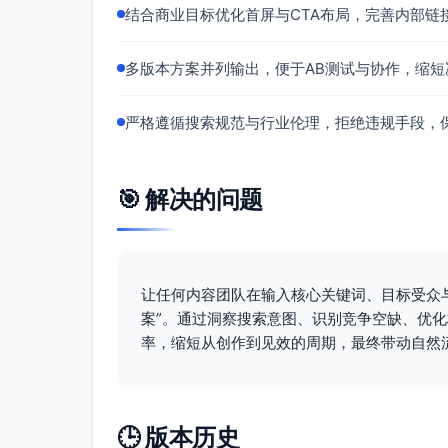
结合商业目标优化首屏与CTA布局，完善内部链
H2：博客页标题与元描述示例库（按行
H3：标题公式（关键词+受众+价值
多版本方案并列输出，便于AB测试与协作，缩短
H2：落地页标题与元描述示例库（场景化
H2：内容与技术SEO要点
严格遵循搜索规范与行业伦理，拒绝违规手段，
H3：E-E-A-T与案例/数据支撑
H3：结构化数据（Article/FAQ/Brea
H3：Core Web Vitals与移动优先
🎯 解决的问题
H2：发布前后时间线与检查清单
H3：T-30/T-7/T+7关键动作与指标
H2：衡量与迭代
让任何内容团队在输入核心关键词、目标受众
H3：GSC/GTM事件与KPI（CTR/
案”。通过洞察搜索意图、识别竞争空缺、优
H1-H3标签结构（落地页）
率，缩短从创作到见效的周期，最终带动自然
H1：新品发布SEO框架（B2B）：标题
H2：你将获得什么（模板包与测试表）
H3：博客页标题/元描述库
🕒 版本历史
H3：落地页标题/元描述库