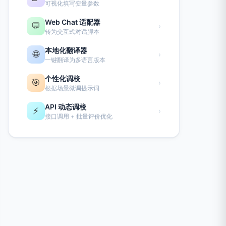
可视化填写变量参数
Web Chat 适配器
💬
›
转为交互式对话脚本
本地化翻译器
🌐
›
一键翻译为多语言版本
个性化调校
🎯
›
根据场景微调提示词
API 动态调校
⚡
›
接口调用 + 批量评价优化