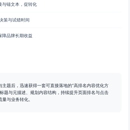
接与锚文本，促转化
业/痛点）
+行动）
决策与试错时间
CTA）
保障品牌长期收益
dcrumb）
与主题后，迅速获得一套可直接落地的“高排名内容优化方
点击/线索/转化）
化标题与元描述、规划内容结构，持续提升页面排名与点击
流量与业务转化。
与元描述A/B模板与示例库