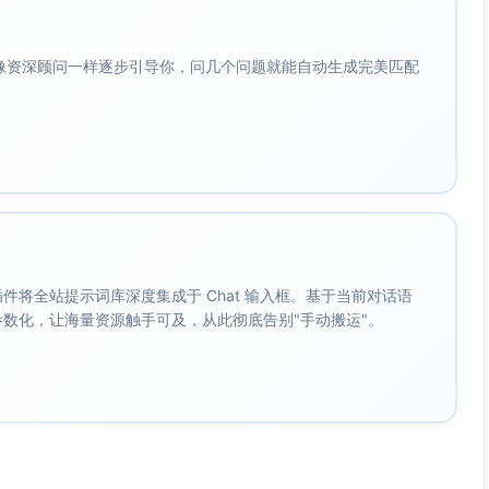
相关性与点击意愿。
库”承诺可落地的资源。
会像资深顾问一样逐步引导你，问几个问题就能自动生成完美匹配
提升、快速搭建等行动词与结果词。
或60-65字符），避免截断。
：提供标题与元描述A/B测试流程、示例库与KPI，帮助快速提
SEO实操。附A/B测试模板、时间线与FAQ，支持中小企业
。 插件将全站提示词库深度集成于 Chat 输入框。基于当前对话语
标题/元描述A/B方案与清单，以低成本提升CTR与转化。
成参数化，让海量资源触手可及，从此彻底告别"手动搬运"。
题与元描述A/B模板包、示例库与测试表，快速搭建高转化的博
样例、A/B流程与KPI追踪表，助力中小企业提升搜索点击与线
博客与落地页A/B方案与清单，支持快启用与持续优化。