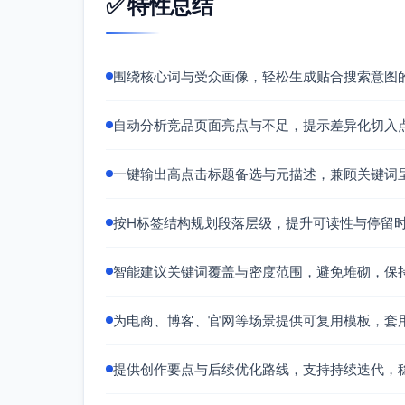
✅ 特性总结
点击吸引力分析
明确资源与收益：模板/示例库/流程/KP
行动导向词：获取/快速搭建/提升，增
围绕核心词与受众画像，轻松生成贴合搜索意图
解决痛点：低成本提升CTR与线索质量，
长度与结构：控制在约80-120字内，
自动分析竞品页面亮点与不足，提示差异化切入
内容结构规划
一键输出高点击标题备选与元描述，兼顾关键词
H1-H3标签结构（博客页）
H1：新品发布SEO框架：B2B中小企业
按H标签结构规划段落层级，提升可读性与停留
H2：为什么B2B新品发布需要SEO框
H3：发布期与搜索需求的匹配（品牌
智能建议关键词覆盖与密度范围，避免堆砌，保
H2：关键词与意图映射（主关键词/长尾
H3：关键词分组与页面分工（博客 v
为电商、博客、官网等场景提供可复用模板，套
H2：标题与元描述A/B测试方法
提供创作要点与后续优化路线，支持持续迭代，
H3：实验设计（单变量、样本期、
H3：安全测试原则（避免对爬虫与