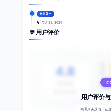
H3：A/B测试流程与KPI追踪表
H2：适用对象与使用场景（中小企业/多
当前版本
H2：如何快速开始（3步法）
v1
Oct 23, 2025
H3：选词与意图
💬 用户评价
H3：套用标题公式
H3：配置测试与度量
H2：成功指标与案例要点（可选）
H2：FAQ（测试周期、样本量、风险控
H2：CTA（下载/预约演示/获取完整包
5星
4.8
内容段落分布（建议）
4星
3星
博客页：字数约1800-2500字；H2段
资源链接。
C
⭐⭐⭐⭐⭐
落地页：字数约800-1200字；开头价
基于 28 条评价
关键词密度建议
用户评价与
主关键词“新品发布SEO框架”：H1、首
次关键词：产品发布SEO、SEO标题A/
倾听真实反馈，在