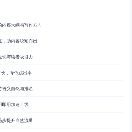
I，降低决策成本。
强可执行性。
的内容大纲与写作方向
符合B2B决策关注点。
避免冗长与截断。
点，助内容脱颖而出
呈现与读者吸引力
博客与落地页标题/元描述A/B方案
时长，降低跳出率
架（与增长目标对齐）
词/类目词/痛点词）
持语义自然与排名
词/内容入口）
s 落地页）
用即用加速上线
稳步提升自然流量
显著性、工具）
用户差异化展示）