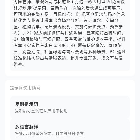
为园艺师、景观公司与私宅业主打造一款即用型“AI花园设
计规划师”提示词，帮助你在一次输入后快速生成可展示、
可落地的完整方案。目标包括：1）把客户要求与场地信息
转化为专业设计提案（含场地分析、设计理念、空间分
区、植物清单、硬质景观说明、实施与养护要点、预算参
考）；2）减少前期调研与往返沟通，显著缩短出稿时间；
3）确保植物与气候适配、四季观赏与维护成本平衡，提升
方案可实施性与客户认可度；4）覆盖私家庭院、屋顶花
园、别墅庭院、社区绿地与商业景观等多种场景；5）通过
标准化结构输出与清晰表达，提升专业形象、成交率与复
购率。
提示词使用指南
复制提示词
复制后可直接在AI应用中使用
多语言翻译
将提示词翻译为英文、日文等多种语言