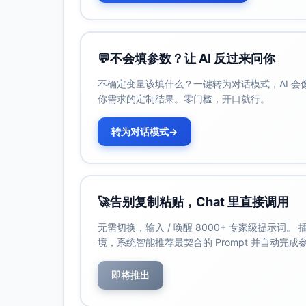
报销合规与发票加速
“一键报销”电子发票：退房后30分
对公结算：支持月度对账、企业钱包
💬
不会填参数？让 AI 反过来问你
实施要点说明
系统集成：PMS+CRM+会员系统对
不确定变量该填什么？一键转为对话模式，AI 
你需求的定制结果。零门槛，开口就行。
SOP标准化：三条线并行（预登记→优
合规控制：最小必要采集、明确告知用
转为对话模式
→
数据不用于营销画像。
高峰调度：19:00–21:00加派人手
预期效果评估
办理时长：平均≤3分钟；峰时≤5分钟。
🚀
告别复制粘贴，Chat 里直接调用
采用率：移动预登记≥60%；自助办理≥
满意度：周中商务客NPS提升≥10分；投
无需切换，输入 / 唤醒 8000+ 专家级提示词
境，系统智能推荐最契合的 Prompt 并自动完
财务：积分成本占房费≤1.5%，带动周中
忠诚度提升策略
即将推出
会员权益设计