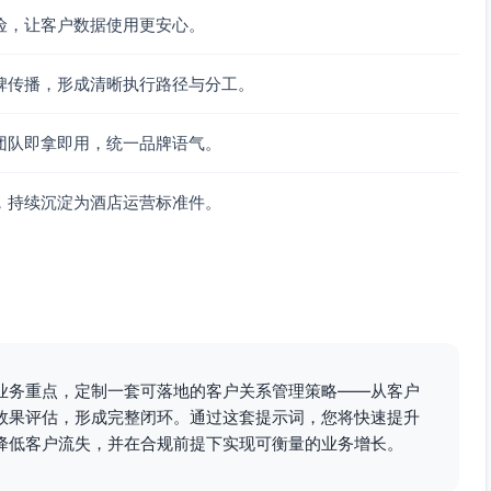
险，让客户数据使用更安心。
、市场、财务、法务/数据合规）；梳理现有流程与系统接口。
机、电子发票；制定快速入住SOP与峰时人力排班。
碑传播，形成清晰执行路径与分工。
心协议客户与周中旺日）；收集时长、满意度与故障数据。
周中加速与直订叠加激励；发布企业礼遇包。
团队即拿即用，统一品牌语气。
机制；启动企业QBR。
阈值与礼遇内容。
，持续沉淀为酒店运营标准件。
T对接1、数据与合规专员1、企业销售2、培训教练1。
机1台、电子发票接口与模板。
券与礼遇成本（设上限与资格）。
加班、标识指引。
志、渗透测试与应急演练。
业务重点，定制一套可落地的客户关系管理策略——从客户
效果评估，形成完整闭环。通过这套提示词，您将快速提升
层触达）、仪表盘（时长、采用率、满意度、财务）。
降低客户流失，并在合规前提下实现可衡量的业务增长。
长、预登记与自助采用率。