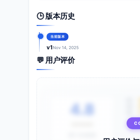
业务产出：周中入住率、企业协议价渗
🕒 版本历史
会员表现：周中加速活动参与率、等级
满意度与口碑：NPS、CSAT、投诉率
合同与合规：误价/漏载率、发票时效、
当前版本
ROI：增量毛利（增量房晚×毛利率）
三个月。
v1
Nov 14, 2025
持续优化建议
💬 用户评价
改进方向建议
动态加速：根据入住高峰与淡旺季调整
智能房控：利用偏好与历史投诉数据优
渠道优化：对直订与企业TMC分别设计
5星
配套产品：推出“商务小时卡”（临时会议
4.8
4星
风险预警提示
3星
积分成本外溢：加速倍数过高导致负毛
C
⭐⭐⭐⭐⭐
协议价滥用：企业代码外泄或不合规预订
基于 28 条评价
系统故障与峰时拥堵：自助机或移动钥匙