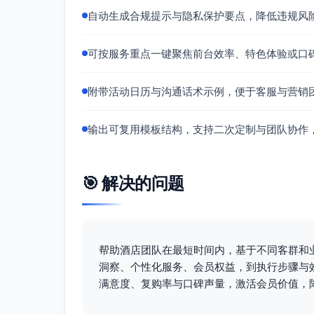
自动生成合规提示与隐私保护要点，降低违规风
0–2周：成立项目组（前厅、房务、IT
3–6周：选型与对接移动预登记、自助
可按服务重点一键聚焦前台效率、特色体验或口
7–8周：小范围试点（选择2–3家核
9–10周：优化与培训全员；上线会员
附带活动日历与沟通话术示例，便于客服与营销
11–12周：全酒店推广；建立周报/月报
持续：每季度复盘—调整倍数、里程碑
输出可复用模板结构，支持二次定制与团队协作
资源配置建议
人员：项目经理1、前台快线负责人1、I
预算分配（中等投入、ROI导向）
🎯 解决的问题
技术与设备40%：移动预登记、自助
会员激励30%：积分加速、里程碑
培训与运营20%：SOP培训、峰时
数据与合规10%：隐私告知、审计日
帮助酒店团队在最短时间内，基于不同客群和
洞察、个性化服务、会员权益，到执行步骤与
工具：PMS/CRM、营销自动化（分
满意度、复购率与口碑声量，激活会员价值，
效果评估指标
运营效率：平均办理时长、峰时排队时