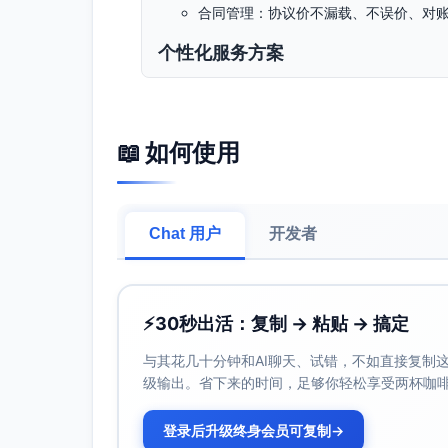
合同管理：协议价不漏载、不误价、对
个性化服务方案
服务内容设计
快速入住闭环
预到店：短信/邮件“一键预登记”（
📖 如何使用
子签告知。
到店：前台“商务优先通道”+自助办
物特征数据），平均办理≤3分钟。
Chat 用户
开发者
房控：基于偏好分配安静/高楼层房，
无钥匙/低接触：移动钥匙或快速制卡
室、发票流程）。
商务加速包（会员可感知）
⚡
30秒出活：复制 → 粘贴 → 搞定
周一—周四积分加速：基础积分×1.5
与其花几十分钟和AI聊天、试错，不如直接复制这些
等级快线：协议客户首年入住门槛降低2
级输出。省下来的时间，足够你轻松享受两杯咖
（自13:00，视房态）。
即时礼遇：欢迎咖啡/简早餐包、优先会
登录后升级终身会员可复制
→