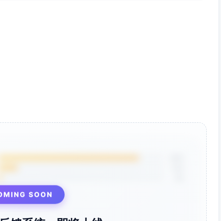
透率、直订占比、复购率、企业夜数增长。
晋升率、里程碑达成率、兑换率与成本占比。
、在线评分（携程/美团/谷歌）。
对账差异率、数据合规审计通过率。
减去积分与礼遇成本、系统费用与人力增量，目标≥正向且稳定
周中倍数与里程碑门槛，确保积分成本与增量收入匹配。
化房间分配（噪音、空调、靠电梯距离）。
页面/流程优化，缩短预订到开票的整个链路。
85%
室/打印/咖啡打包）提高非房收益与会员粘性。
12%
3%
利；设置预算上限与实时预警。
OMING SOON
；启用邮件域/员工工号校验+月度审计。
不可用；建立人工备援与SLA，关键时段加派人员。