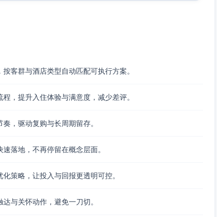
积分；季度挑战达标送1晚券或餐饮抵扣。
保障，需提前至18:00前确认）、优先通道、延迟退房券、电
提供等级匹配与首年快线晋升，次年依据业绩评估续享。
×2倍；直订渠道再+0.5倍叠加。
，按客群与酒店类型自动匹配可执行方案。
连续3个月达标赠会议室时段或洗衣券。
于员工福利（由企业管理员审批），不展示个人明细，保护隐
流程，提升入住体验与满意度，减少差评。
节奏，驱动复购与长周期留存。
分别触发关怀与定制优惠。
板”（安静房、靠电梯/远离电梯、枕头类型），到店自动应
快速落地，不再停留在概念层面。
理复盘入住数据、投诉与改进项，提出下一季度优惠包与名额
优化策略，让投入与回报更透明可控。
触达与关怀动作，避免一刀切。