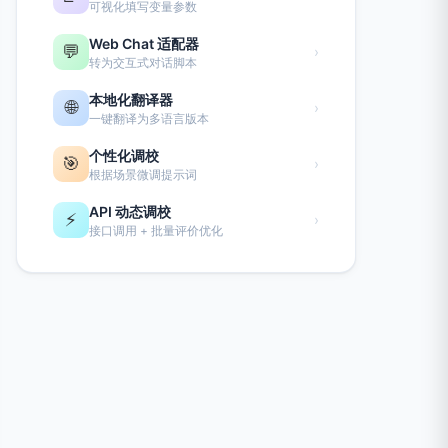
可视化填写变量参数
Web Chat 适配器
💬
›
转为交互式对话脚本
本地化翻译器
🌐
›
一键翻译为多语言版本
个性化调校
🎯
›
根据场景微调提示词
API 动态调校
⚡
›
接口调用 + 批量评价优化