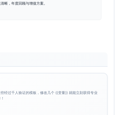
账清晰，年度回顾与增值方案。
确认到店时间、发票抬头、房型偏好），到店前完成预授权与电
理机（身份证识别与证件核验在合规前提下完成；不长期保存生
保留周中“最后一间房”给核心企业客户。
，入住引导通过企业版欢迎信（Wi-Fi、早餐、打印、会议
–2倍；季度里程碑（如周中累计8晚奖励1晚券）。
经过千人验证的模板，修改几个 {{变量}} 就能立刻获得专业
0%，附带2次延迟退房券（至14:00）和1次提前入住券
啡！
议角（30分钟免租），高速Wi-Fi升级。