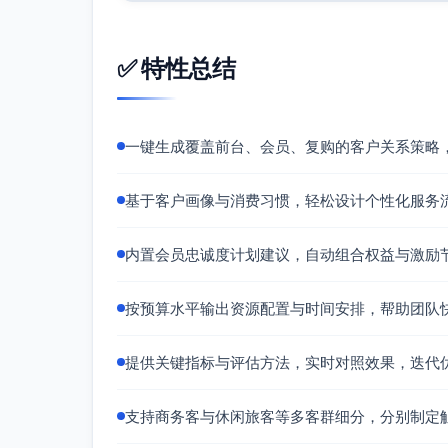
周中加速权益：Mon–Thu入住享双倍
协议客户专属礼遇包：保留房（最后一间
子发票极速通道。
✅ 特性总结
等级匹配与快线：对目标企业差旅人群
激励机制构建
分层倍增：基础会员×1.5倍，高等级会员
一键生成覆盖前台、会员、复购的客户关系策略
里程碑奖励：周中8晚/季度送1晚券；
企业共益：公司维度的“协议积分池”用
基于客户画像与消费习惯，轻松设计个性化服务
私。
客户维系方案
内置会员忠诚度计划建议，自动组合权益与激励
节点关怀：首住、第三次住、长期未住
复购路径：针对同一公司旅客设“偏好模
按预算水平输出资源配置与时间安排，帮助团队
用。
企业QBR（季度业务回顾）：与差旅经
提供关键指标与评估方法，实时对照效果，迭代
保留。
执行与评估
支持商务客与休闲旅客等多客群细分，分别制定
具体实施步骤