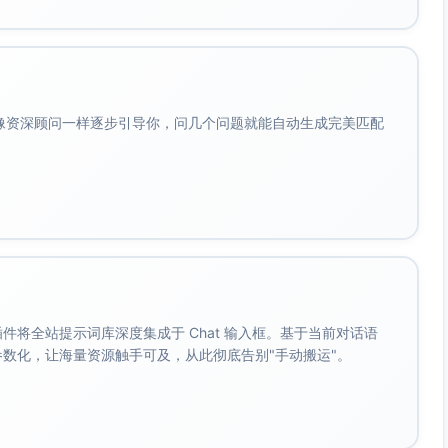
钟内自动推送；企业抬头信息在预登记阶段校验。
/虚拟卡；账单模板与科目编码针对公司定制。
接；自助机与移动预登记打通订单、证件与发票流程。
会像资深顾问一样逐步引导你，问几个问题就能自动生成完美匹配
先通道→房控），前台设“周中峰时值班经理”负责时效。
途与保留周期；身份证信息仅用于入住核验与法定留存，敏感
；房务与前台建立“空房即分配”机制，减少等待。
40%（周中）。
诉率下降≥30%。
。 插件将全站提示词库深度集成于 Chat 输入框。基于当前对话语
成参数化，让海量资源触手可及，从此彻底告别"手动搬运"。
复购率提升≥12%。