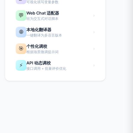
可视化填写变量参数
Web Chat 适配器
💬
›
转为交互式对话脚本
本地化翻译器
🌐
›
一键翻译为多语言版本
个性化调校
🎯
›
根据场景微调提示词
API 动态调校
⚡
›
接口调用 + 批量评价优化