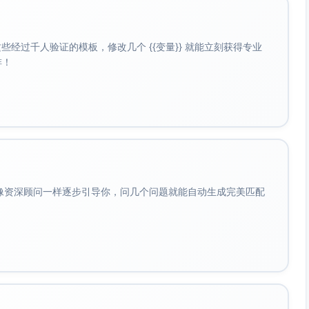
景查询；输出面试反馈与流程追踪。
经过千人验证的模板，修改几个 {{变量}} 就能立刻获得专业
，入职满意度4.5/5；合规完成率100%。
啡！
理面试官题库并组织一次面试官培训试点，形成题库初版与改
选人与岗位要求不匹配。
会像资深顾问一样逐步引导你，问几个问题就能自动生成完美匹配
试有效性下降。
准；JD“必备/加分项”边界不清。
超30分钟。
评风险。
排期与突发改档缺少应急流程。