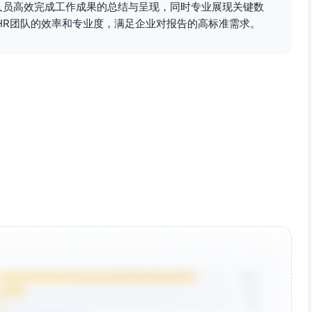
人员高效完成工作成果的总结与呈现，同时专业展现关键数
薪酬策略记录、竞品薪酬速览。
HR团队的效率和专业度，满足企业对报告的高标准需求。
道/面试官；新增指标：面试准时率、反馈时效、简历重复率、
动提醒），形成周度仪表盘输出。
、预警规则配置。
据驱动问题定位与举措落地，目标在保障合规与体验的同时，提
提高Offer成交率。
85%
12%
3%