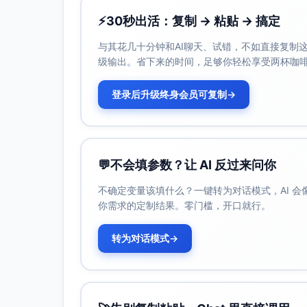
协调一二面共18场，安排性格测评与背
⚡
30秒出活：复制 → 粘贴 → 搞定
录用与入职
与其花几十分钟和AI聊天、试错，不如直接复制这些
发放7份Offer；完成4人入职手续与迎新
级输出。省下来的时间，足够你轻松享受两杯咖
数据与流程建设
更新人才库、同步招聘看板与日报；梳
登录后升级终身会员可复制
→
进建议。
三、主要问题与原因分析
JD与业务需求偏差
💬
不会填参数？让 AI 反过来问你
现象：初筛通过率38.2%偏低；部分候
不确定变量该填什么？一键转为对话模式，AI 
影响：加大筛选工作量，拉长周期，面
你需求的定制结果。零门槛，开口就行。
根因：胜任力要素未沉淀为可操作的筛选标
面试流程不稳定
转为对话模式
→
现象：两位面试官临时改档，候选人等待
影响：候选人体验受损，存在流失与差
根因：缺乏面试SLA与备用面试官池；