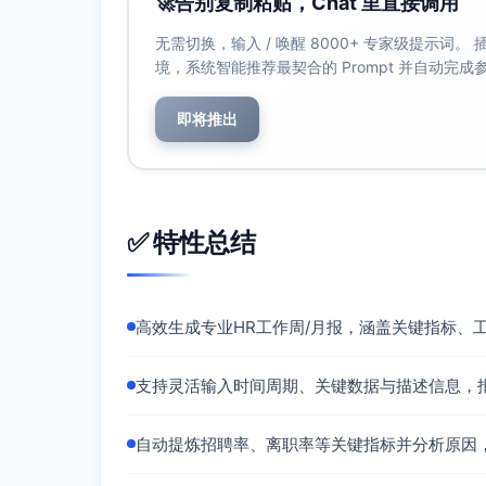
🚀
告别复制粘贴，Chat 里直接调用
渠道质量波动与重复投递
现象：社招渠道简历质量不稳，重复投
无需切换，输入 / 唤醒 8000+ 专家级提示词
境，系统智能推荐最契合的 Prompt 并自动完
影响：筛选效率降低，影响用人时效与
根因：渠道画像与投放策略泛化；ATS
即将推出
薪酬期望偏差
现象：部分候选人薪资预期较预算高10%-1
影响：延长成交周期，优质候选人流失
根因：薪酬区间沟通不充分；业务与HR
✅ 特性总结
四、下周工作计划与目标
量化目标
高效生成专业HR工作周/月报，涵盖关键指标、
初筛通过率提升至≥45%
Offer接受率提升至≥80%
关键岗位TTF维持或优化至≤17天
支持灵活输入时间周期、关键数据与描述信息，
校招与内推投递占比提升至30%
面试准时率≥95%，面试反馈时效≤24小
自动提炼招聘率、离职率等关键指标并分析原因
合规完成率100%，新员工入职满意度≥4.