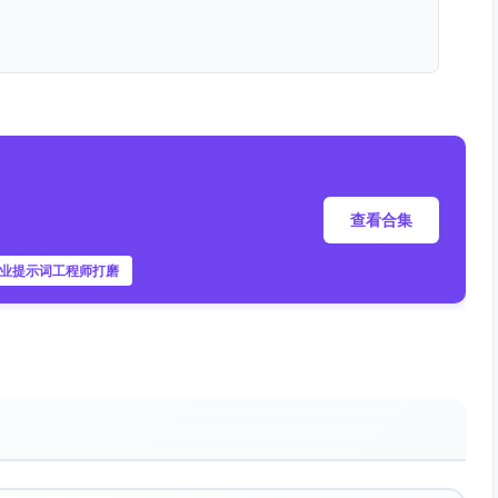
计总支出约4,800元（按4人入职计）
（45%），与JD与需求偏差直接相关。
查看合集
以改善上游质量和成本。
升空间，薪酬沟通需前置与标准化。
专业提示词工程师打磨
3个渠道发布职位并配置投递筛选规则。
有效候选人池并推进面试。