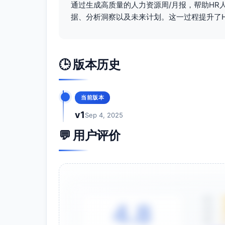
通过生成高质量的人力资源周/月报，帮助HR
交付物：薪酬沟通话术卡、关键岗位
据、分析洞察以及未来计划。这一过程提升了
数据看板与预警
完善招聘看板，新增维度：岗位/渠
Offer撤回率。
设置阈值与预警（如准时率<90%自
🕒 版本历史
交付物：招聘看板2.0、周度仪表盘
—— 以上为本周HR工作总结与下周计划，数
当前版本
升上游质效与下游转化，缩短关键岗位交付周期并
v1
Sep 4, 2025
💬 用户评价
5星
4.8
4星
3星