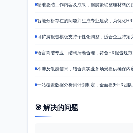
重点举措与交付
精准总结工作内容及成果，摆脱繁琐整理材料的
JD复盘与胜任力模型
智能分析存在的问题并生成专业建议，为优化H
与业务复盘5个岗位，提炼必备/加分
完成JD二次修订并同步渠道；在AT
可扩展报告模板支持个性化调整，适合企业特定
交付物：JD修订版、胜任力模型V1
面试流程治理（SLA与备用池）
语言简洁专业，结构清晰合理，符合HR报告规
发布并执行面试SLA（准时率≥95
上线结构化面试评分表，配合题库使
不涉及敏感信息，结合真实业务场景提供确保内
交付物：面试SLA&流程卡、备用面
渠道结构优化与质量提升
一站覆盖数据分析到计划制定，全面提升HR团
提升内推激励与宣导频次；启动校招
社交平台进行JD与海报A/B测试；建立
交付物：渠道周报模板、A/B文案包
🎯 解决的问题
薪酬沟通与Offer策略
在电话初筛阶段标准化薪酬区间说明
与业务对齐关键岗位的薪酬策略与可