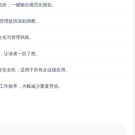
负担，一键输出规范化报告。
R管理提供深刻洞察。
项与行为事件要素，形成胜任力模型V1。
S映射必选筛选条件，优化关键词与淘汰规则。
文化与管理风格。
、筛选规则清单。
范，让读者一目了然。
%，反馈≤24小时）；建立备用面试官池与改档应急流程。
用；开展一次小范围教练式点评复盘。
容安全性，适用于所有企业级应用。
试官名单、结构化评分表模板。
队工作效率，大幅减少重复劳动。
触达，锁定关键院校与专业。
渠道周报，按“投递-转面-Offer”全链路追踪。
、内推活动物料。
与福利亮点，提前校准期望。
用弹性，准备竞争报价应对话术。