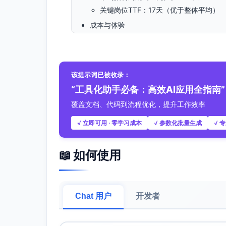
关键岗位TTF：17天（优于整体平均）
成本与体验
人均招聘成本：1,200元/入职；本周预
新员工入职满意度：4.5/5
合规项完成率：100%
该提示词已被收录：
关键观察
“工具化助手必备：高效AI应用全指南”
初筛通过率（38.2%）低于下周期目标
覆盖文档、代码到流程优化，提升工作效率
内推质量最佳，应提升内推与校招占比
Offer接受率70%距目标80%仍有提
√ 立即可用 · 零学习成本
√ 参数化批量生成
√ 
二、本周主要工作与成果
📖 如何使用
需求管理与岗位发布
完成5个岗位的需求澄清与JD修订；在
搜寻与筛选
Chat 用户
开发者
简历初筛86份、电话初筛32人；形成
面试组织与测评