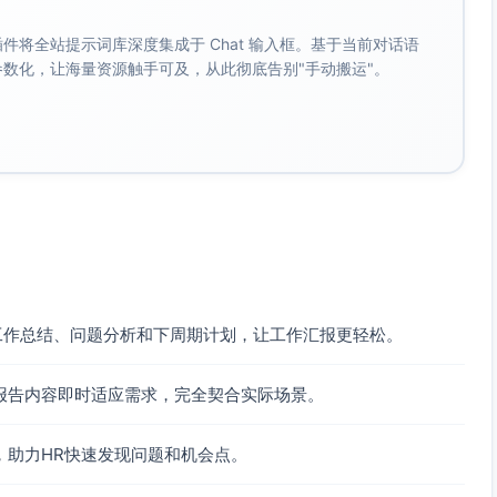
递较多。
。 插件将全站提示词库深度集成于 Chat 输入框。基于当前对话语
成参数化，让海量资源触手可及，从此彻底告别"手动搬运"。
成本。
去重与前置规则有待优化。
5%，谈薪失败，Offer接受率70%。
。
在关键岗位薪酬策略未统一；市场对标反馈不及时。
工作总结、问题分析和下周期计划，让工作汇报更轻松。
报告内容即时适应需求，完全契合实际场景。
时
，助力HR快速发现问题和机会点。
5/5