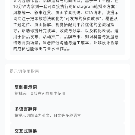
让内容创作者、品牌运营与电商团队，基于一个主题，在
10分钟内拿到一套可直接执行的Instagram轮播图方案：
风格统一、叙事连贯、页面节奏明确、CTA清晰。该提示
词专注于把零散想法转化为“可发布的多页故事”，覆盖从
主题定位、页面拆解、视觉搭配到平台优化的全流程指
导，帮助你提升完读率、收藏与分享、以及转化表现。适
用于新品发布、活动推广、品牌故事、知识科普与复盘总
结等高频场景，显著降低沟通与返工成本，让非设计背景
的成员也能做出专业水准作品。
提示词使用指南
复制提示词
复制后可直接在AI应用中使用
多语言翻译
将提示词翻译为英文、日文等多种语言
交互式转换