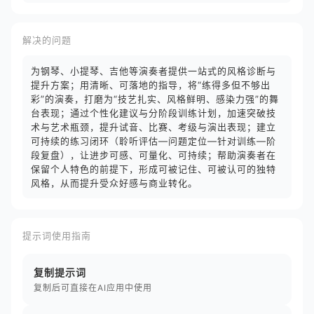
解决的问题
为钢琴、⼩提琴、吉他等演奏者提供一站式的风格诊断与
提升方案；用清晰、可落地的指导，将“练得多但不够出
彩”的演奏，打磨为“技艺扎实、风格鲜明、感染力强”的舞
台表现；通过个性化建议与分阶段训练计划，加速突破技
术与艺术瓶颈，提升试音、比赛、考级与演出表现；建立
可持续的练习闭环（聆听评估—问题定位—针对训练—阶
段复盘），让进步可感、可量化、可持续；帮助演奏者在
保留个人特色的前提下，形成可被记住、可被认可的独特
风格，从而提升受众好感与商业转化。
提示词使用指南
复制提示词
复制后可直接在AI应用中使用