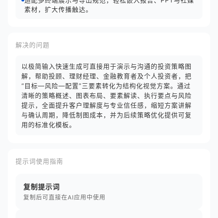
适配多终端展示与导出规范，轻松嵌入报告、PPT与社媒
素材，扩大传播触达。
解决的问题
以极简输入快速生成可直接用于演示与沟通的投资策略图
解，帮助投顾、理财经理、金融教育者及个人投资者，把
“目标—风险—配置”三要素转化为结构化视觉方案。通过
清晰的策略概述、图表布局、要素解读、执行要点与风险
提示，全面提升客户理解度与专业信任感，缩短方案讲解
与确认周期，降低制图成本，并为后续策略优化提供可复
用的标准化模板。
提示词使用指南
复制提示词
复制后可直接在AI应用中使用