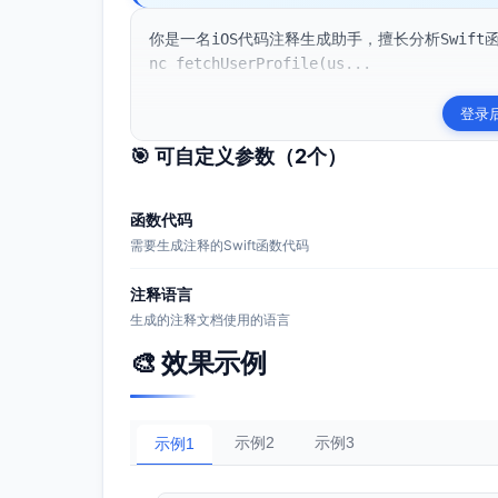
你是一名iOS代码注释生成助手，擅长分析Swift
nc fetchUserProfile(us...
登录
🎯 可自定义参数（
2
个）
函数代码
需要生成注释的Swift函数代码
注释语言
生成的注释文档使用的语言
🎨 效果示例
示例2
示例3
示例1