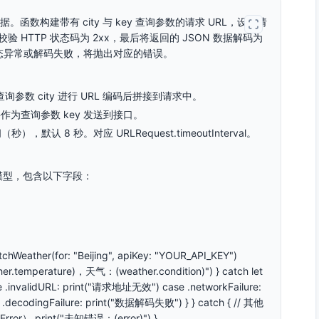
数构建带有 city 与 key 查询参数的请求 URL，设置请
并校验 HTTP 状态码为 2xx，最后将返回的 JSON 数据解码为
网络状态异常或解码失败，将抛出对应的错误。
为查询参数 city 进行 URL 编码后拼接到请求中。
密钥。将作为查询参数 key 发送到接口。
时时间（秒），默认 8 秒。对应 URLRequest.timeoutInterval。
据模型，包含以下字段：
chWeather(for: "Beijing", apiKey: "YOUR_API_KEY")
.temperature)，天气：(weather.condition)") } catch let
case .invalidURL: print("请求地址无效") case .networkFailure:
odingFailure: print("数据解码失败") } } catch { // 其他
r） print("未知错误：(error)") }