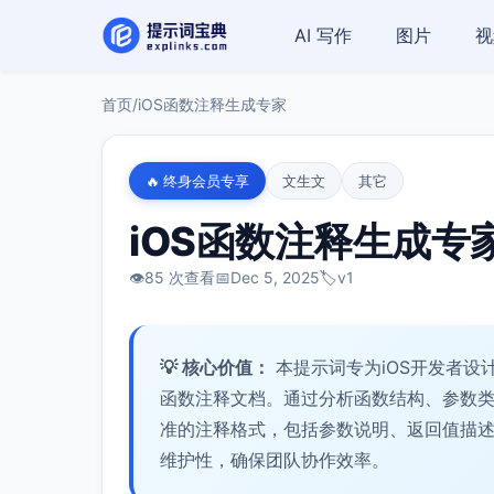
AI 写作
图片
视
首页
/
iOS函数注释生成专家
🔥 终身会员专享
文生文
其它
iOS函数注释生成专
👁️
85 次查看
📅
Dec 5, 2025
🏷️
v1
💡 核心价值：
本提示词专为iOS开发者设
函数注释文档。通过分析函数结构、参数
准的注释格式，包括参数说明、返回值描
维护性，确保团队协作效率。