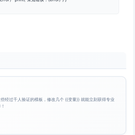
URLComponents 无法构建有效的 URL 时抛出。
re：当响应状态码不在 200..<300 范围内时抛出（包含
ure：当 JSONDecoder 解码 Weather 模型失败时抛出（如字段缺失
a(for:) 过程中产生的系统错误（如 URLError.timedOut、
terval 控制，传入的 timeout 会直接生效。
，需确保后端返回的 JSON 字段与 Weather 结构体属性名称
经过千人验证的模板，修改几个 {{变量}} 就能立刻获得专业
误信息的 JSON，也会因状态码不在 2xx 而被视为网络失败。
啡！
，调用方需在异步上下文中使用；如需更新 UI，请在主线程/主
weather，city
与 key 参数会被正确进行百分号编码。请妥善