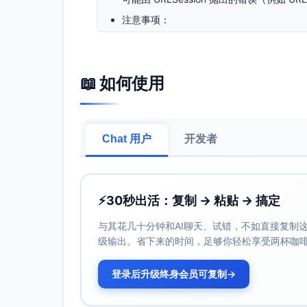
注意事项：
错误抛出：
WeatherError.invalidURL：当 
WeatherError.networkFailu
📖 如何使用
3xx/4xx/5xx）。
WeatherError.decodingFail
或类型不匹配）。
Chat 用户
开发者
其他错误：URLSession.shared.dat
cancelled 等）会原样向上抛出。
超时设置通过 URLRequest.timeoutIn
该函数使用 JSONDecoder 的默认配置
⚡
30秒出活：复制 → 粘贴 → 搞定
和类型一致。
与其花几十分钟和AI聊天、试错，不如直接复制这些
仅将 2xx 视为成功，服务端即便返回错
级输出。省下来的时间，足够你轻松享受两杯咖
此函数为异步方法（async/await）
actor 上进行。
登录后升级终身会员可复制
→
示例接口为
https://api.example.com/
保管 apiKey，避免在客户端明文暴露。