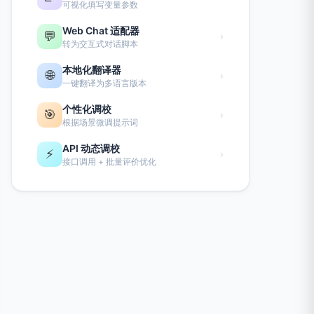
可视化填写变量参数
Web Chat 适配器
💬
›
转为交互式对话脚本
本地化翻译器
🌐
›
一键翻译为多语言版本
个性化调校
🎯
›
根据场景微调提示词
API 动态调校
⚡
›
接口调用 + 批量评价优化