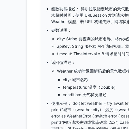
函数功能概述： 异步拉取指定城市的天气数据。函
求超时时间，使用 URLSession 发送请求
Weather 模型。若 URL 构建失败、
参数说明：
city: String 要查询的城市名称。将作
apiKey: String 服务端 API 访问
timeout: TimeInterval = 8 请求超
返回值描述：
Weather 成功时返回解码后的天气数
city: 城市名称
temperature: 温度（Double）
condition: 天气状况描述
使用示例： do { let weather = try await fet
print("城市：(weather.city)，温度：(weather
error as WeatherError { switch error { 
print("网络请求失败或状态码非 2xx") case .dec
可能由 URLSession 抛出的错误（例如 URLErro