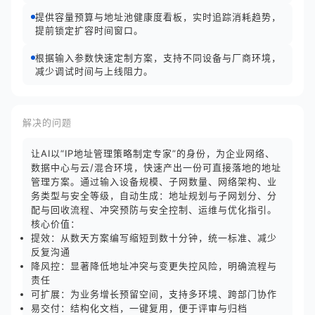
提供容量预算与地址池健康度看板，实时追踪消耗趋势，
提前锁定扩容时间窗口。
根据输入参数快速定制方案，支持不同设备与厂商环境，
减少调试时间与上线阻力。
解决的问题
让AI以“IP地址管理策略制定专家”的身份，为企业网络、
数据中心与云/混合环境，快速产出一份可直接落地的地址
管理方案。通过输入设备规模、子网数量、网络架构、业
务类型与安全等级，自动生成：地址规划与子网划分、分
配与回收流程、冲突预防与安全控制、运维与优化指引。
核心价值：
提效：从数天方案编写缩短到数十分钟，统一标准、减少
反复沟通
降风控：显著降低地址冲突与变更失控风险，明确流程与
责任
可扩展：为业务增长预留空间，支持多环境、跨部门协作
易交付：结构化文档，一键复用，便于评审与归档