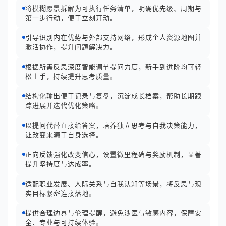
将模糊愿景拆解为可执行任务清单，明确优先级、周期与
第一步行动，便于立刻开动。
引导识别内在优势与外部支持网络，形成个人资源地图并
激活协作，提升问题解决力。
根据所需反思深度智能调节提问力度，新手到进阶均可轻
松上手，持续提升思考质量。
结构化输出便于记录与复盘，沉淀成长档案，帮助长期跟
踪进展并迭代优化策略。
以提问代替直接给答案，培养独立思考与自我决策能力，
让改变来源于自身选择。
正向反馈强化改变信心，设置微里程碑与奖励机制，显著
提升坚持度与达成率。
适配职业发展、人际关系与自我认知等场景，将反思与现
实目标紧密连接落地。
提供合理边界与伦理提醒，避免涉医与敏感内容，保障安
全、专业与可持续体验。