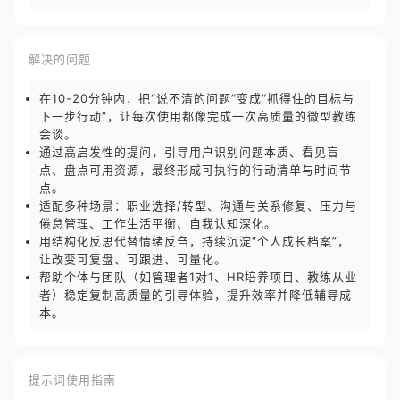
解决的问题
在10-20分钟内，把“说不清的问题”变成“抓得住的目标与
下一步行动”，让每次使用都像完成一次高质量的微型教练
会谈。
通过高启发性的提问，引导用户识别问题本质、看见盲
点、盘点可用资源，最终形成可执行的行动清单与时间节
点。
适配多种场景：职业选择/转型、沟通与关系修复、压力与
倦怠管理、工作生活平衡、自我认知深化。
用结构化反思代替情绪反刍，持续沉淀“个人成长档案”，
让改变可复盘、可跟进、可量化。
帮助个体与团队（如管理者1对1、HR培养项目、教练从业
者）稳定复制高质量的引导体验，提升效率并降低辅导成
本。
提示词使用指南