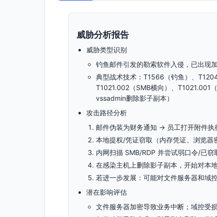
威胁分析报告
威胁类型识别
钓鱼邮件引发的勒索软件入侵，已出现
典型战术技术：T1566（钓鱼）、T12
T1021.002（SMB横向）、T1021.
vssadmin删除影子副本）
攻击路径分析
邮件伪装为财务通知 → 员工打开附件执
本地提权/凭证窃取（内存凭证、浏览器密码
内网扫描 SMB/RDP 并尝试弱口令/已窃
在感染主机上删除影子副本，开始对本
若进一步发展：可能对文件服务器和域控
潜在影响评估
文件服务器加密导致业务中断；域控受