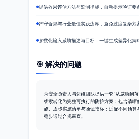
最小权限与网络微分段：用组策略/
提供效果评估方法与监测指标，自动提示验证要
制
资产与漏洞管理：建立持续补丁流程（
严守合规与行业最佳实践边界，避免过度复杂方
天内修复
SIEM/日志汇聚：集中收集AD登录、
参数化输入威胁描述与目标，一键生成差异化策
向移动、异常RDP、批量文件改名）
安全意识：面向全员的反钓鱼培训与
管理控制措施
🎯 解决的问题
建立分级响应预案（勒索软件专项Runb
AD分层管理（Tier 0/1/2），高
变更管理与双人审批，关键策略（GPO
第三方接入与供应商账号纳管（MFA、时
为安全负责人与运维团队提供一套“从威胁到
线索转化为完整可执行的防护方案：包含清晰
应急响应计划（本次事件）
施、逐步实施清单与验证指标；适配不同预算
现场遏制（0–4h）：隔离告警主机、阻
稳步通过合规审查。
扫描与清理（4–24h）：EDR/AV全
清理落地文件与凭证抓取工具
取证与IOC：从感染主机/邮件头提取IO