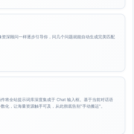
禁止工作站间SMB(445/139)、RDP(3389)、
(135/动态端口49152–65535)；仅允许客户端到必要服务器端口
关闭服务器对客户端的入站RDP（除运维跳板机）
会像资深顾问一样逐步引导你，问几个问题就能自动生成完美匹配
paste站点、加密器常用下载域名/IP（基于威胁情报订阅）
警主机（切断网络/VPN隔离VLAN）；终止可疑进程（如批量
（来自互联网，启用MOTW策略）、阻止Office生成子进程与调
止从%AppData%/%Temp%执行可执行文件
。 插件将全站提示词库深度集成于 Chat 输入框。基于当前对话语
码，强制VPN/零信任门户开启MFA
成参数化，让海量资源触手可及，从此彻底告别"手动搬运"。
，收紧域管理员、服务器本地管理员范围
SMB签名、禁用SMBv1、启用Windows防火墙仅放行需要