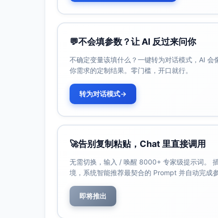
临时在核心交换/防火墙实施内部ACL：
WinRM(5985/5986)、RPC
（最小允许清单）
💬
不会填参数？让 AI 反过来问你
仅允许跳板机到服务器的RDP；
不确定变量该填什么？一键转为对话模式，AI 
IDS/防火墙拦截已知C2、Tor、
你需求的定制结果。零门槛，开口就行。
终端处置
通过AD/EMM/脚本快速隔离已告
转为对话模式
→
文件句柄占用、加密进程特征）
统一推送GPO：禁用Office宏
用脚本（ASR规则或同类功能）、阻
（SRP/AppLocker）
🚀
告别复制粘贴，Chat 里直接调用
账号与权限
无需切换，输入 / 唤醒 8000+ 专家级提示词
立刻重置受影响用户与高权限账号密
境，系统智能推荐最契合的 Prompt 并自动完
启用账户锁定策略（阈值与时间）
服务器防护
即将推出
立刻在文件服务器/域控开启/验证：
端口、NLA强制、禁用空会话