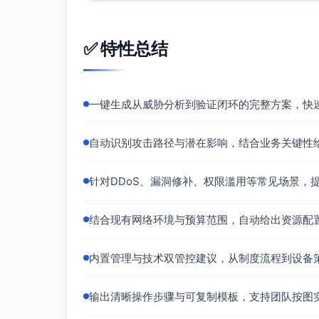
对文件服务器立刻执行存储级/阵
备份保护
✅ 特性总结
断开备份管理平面与生产域的双向
WORM/对象锁（合规保留期至少1
短期（1–2周）
一键生成从威胁分析到验证闭环的完整方案，快
EDR/NGAV快速上线：优先覆盖
事、运维），启用行为级勒索防护与
自动识别攻击路径与潜在影响，结合业务关键性
邮件安全：部署邮件安全网关/云邮件
DMARC/SPF/DKIM全量生效（rejec
针对DDoS、漏洞修补、权限滥用等常见场景，
网络分段：数据中心启用内部区域防火
问白名单；分支通过零信任门户进行
终端加固：移除本地管理员权限（LAPS/g
结合现有网络环境与预算范围，自动给出资源配
PowerShell 2.0、限制远程WMI/PSRe
管理平面：上线跳板机/堡垒机（RDP
内置管理与技术双管控建议，从制度流程到设备
备份体系：为核心业务与文件服务器设
线副本（物理只读介质或隔离账户Pul
输出清晰操作步骤与可复制模板，支持团队按图
中期（1–3个月）