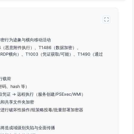
加密行为迹象与横向移动活动
04（恶意附件执行）、T1486（数据加密）、
001（RDP横向）、T1003（凭证获取/可能）、T1490（通过
行载荷
、hash 等）
取凭证 → 远程执行（服务创建/PSExec/WMI）
地和共享文件夹加密
进行破坏性操作/组策略投毒/批量部署加密器
损将造成域级别失陷与全面传播