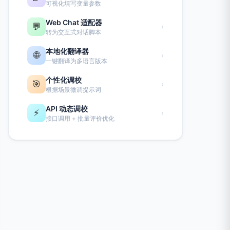
可视化填写变量参数
Web Chat 适配器
💬
›
转为交互式对话脚本
本地化翻译器
🌐
›
一键翻译为多语言版本
个性化调校
🎯
›
根据场景微调提示词
API 动态调校
⚡
›
接口调用 + 批量评价优化