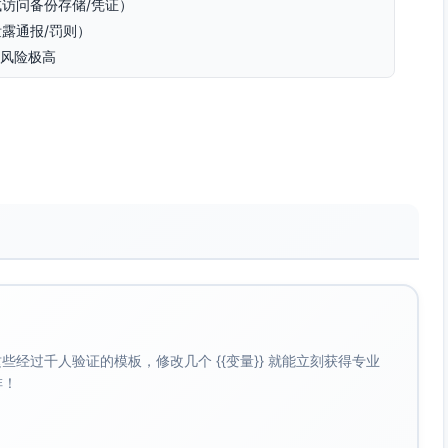
访问备份存储/凭证）
露通报/罚则）
，风险极高
心数据面临破坏）
立即遏制横向移动）
作站/服务器的SMB、RDP、RPC）
面加固、备份隔离与快照）
、邮件网关+沙箱、宏/脚本执行控制）
/RTO
经过千人验证的模板，修改几个 {{变量}} 就能立刻获得专业
啡！