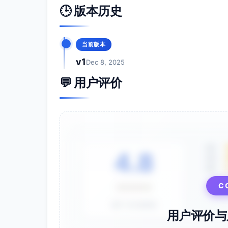
恢复与验证：从不可变快照/对象锁还原
🕒 版本历史
实施指南
具体操作步骤
当前版本
T+0–4小时（应急窗口）
v1
Dec 8, 2025
网络ACL临时封禁：445/139/3389
💬 用户评价
到非必要服务器），仅保留到业务必
通过交换机/VPN集中隔离已告警终
推送GPO/MDM：禁用Office宏（来
脚本滥用）、SRP禁止%AppData%
强制MFA并重置受影响与高权账号密
5星
T+4–24小时 5) 邮件系统：临时隔
4.8
4星
截、URL沙箱）
3星
6) EDR试点部署（服务器与高风险终端
7) 服务器加固：禁SMBv1、启SMB
C
⭐⭐⭐⭐⭐
8) 备份：对象存储开启WORM/对象
量
基于 28 条评价
用户评价与
1周内 9) 内部分区与白名单：数据中心南