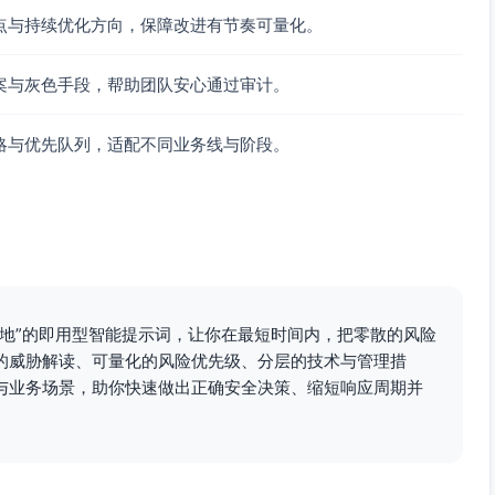
端点防火墙实现主机级允许清单；服务间基于端口与身份访问控
点与持续优化方向，保障改进有节奏可量化。
含VPN/零信任、邮件系统、域控、服务器），对高危漏洞7
案与灰色手段，帮助团队安心通过审计。
EDR告警、邮件安全、VPN/零信任、IDS日志，编写用例（横
略与优先队列，适配不同业务线与阶段。
季度钓鱼演练（点击率指标化）
ook），定义隔离阈值、关停策略、业务放通审批
权账户仅在安全管理终端使用，禁止日常办公端登录域管
、备份保留、EDR策略）必须留痕和回滚点
间/范围限制）
落地”的即用型智能提示词，让你在最短时间内，把零散的风险
的威胁解读、可量化的风险优先级、分层的技术与管理措
与业务场景，助你快速做出正确安全决策、缩短响应周期并
断横向端口、快照关键服务器、强制MFA与密码重置
网扫描，卸载持久化点（启动项、计划任务、服务、WMI订阅），
C，更新防火墙/邮件网关/EDR黑名单