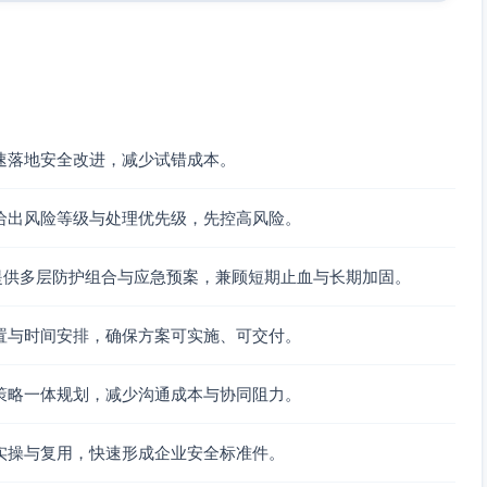
列快照（不可由主机凭证删除）
信任；备份存储账户改为独立凭证+MFA；对对象存储开启
4–30天）
速落地安全改进，减少试错成本。
服务器（域控、文件服务器、关键业务）与高风险终端（财务、人
进程隔离
给出风险等级与处理优先级，先控高风险。
安全服务，启用沙箱、URL重写、附件剥离与只读预览、
t）
提供多层防护组合与应急预案，兼顾短期止血与长期加固。
墙/ACL，建立“用户区—应用区—数据区—管理区”东西向访
基于应用的访问策略
MSA管理）、开启Credential Guard/LSA保护、禁用
置与时间安排，确保方案可实施、可交付。
moting
/SSH集中审计，强制MFA，命令审计与文件传输审计）
策略一体规划，减少沟通成本与协同阻力。
置≤4h增量备份频率；云/存储快照与对象锁双保险；定期离
l模式）
实操与复用，快速形成企业安全标准件。