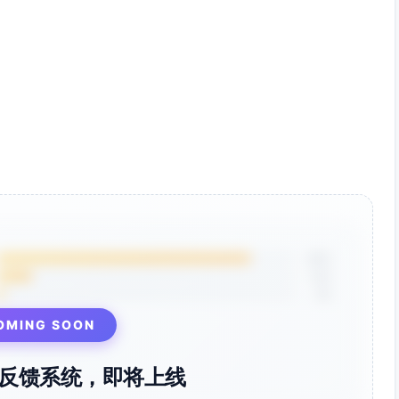
受影响共享，验证完整性与权限
/5985/5986/135/49152–65535（工作站到工作站、工作站
要端口
端；对域控、文件服务器执行存储级快照
自互联网）、启用ASR（阻Office子进程/阻可疑LSASS访问/阻
执行
码，启用账户锁定策略
85%
离同主题/相同附件哈希邮件，更新网关策略（高风险附件类型拦
12%
3%
，开启隔离/阻断模式）
签名、启NLA、关闭不必要服务；客户端禁入站RDP
OMING SOON
锁；备份控制台改用独立身份源与MFA；关键数据设置≤4小时增
反馈系统，即将上线
北/东西向策略固化；RDP仅跳板机；PSExec/WMI远程管理