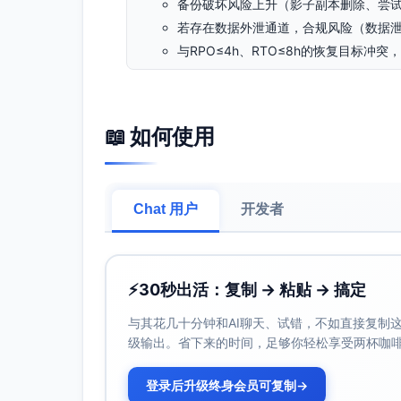
备份破坏风险上升（影子副本删除、尝试
若存在数据外泄通道，合规风险（数据泄
与RPO≤4h、RTO≤8h的恢复目标冲突
风险等级评定
严重程度评分：极高（业务中断、域控与核
📖 如何使用
紧急程度判断：极高（已处于扩散早期，需
优先级排序
立即遏制横向移动与加密进程（工作站→工
Chat 用户
开发者
保护域控与文件服务器（网络和账户层
提升终端与邮件安全防护（NGAV/EDR
建立不可变与离线备份，验证恢复达成RPO
中长期网络分段、最小权限与持续监测
⚡
30秒出活：复制 → 粘贴 → 搞定
防护措施建议
与其花几十分钟和AI聊天、试错，不如直接复制这些
级输出。省下来的时间，足够你轻松享受两杯咖
技术防护方案（分阶段）
立即（0–24小时）
登录后升级终身会员可复制
→
网络层遏制