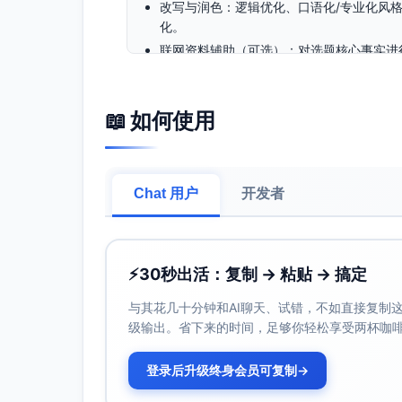
改写与润色：逻辑优化、口语化/专业化风格
化。
联网资料辅助（可选）：对选题核心事实进
核验）。
适用场景：
📖 如何使用
从0-1快速生成公众号推文草稿，统一格式
已有素材或老文复写：在不改变观点的前提
使用建议：
Chat 用户
开发者
提示词模板（用于首稿生成）：
“受众画像（如新手职场人/宝妈/咖啡爱好
核心利益点（省时/省钱/避坑） + 结构要
1200-1500字） + 语气（亲和实用/专
⚡
30秒出活：复制 → 粘贴 → 搞定
标题A/B：要求输出10个标题，并标注“情
与其花几十分钟和AI聊天、试错，不如直接复制这些
入/故事引入/数据开场）。
级输出。省下来的时间，足够你轻松享受两杯咖
润色指令：让其“压缩口水话、每段≤120
合规与事实：开启联网时对关键事实做二次
登录后升级终身会员可复制
→
工具二：135编辑器（微信图文排版与样式