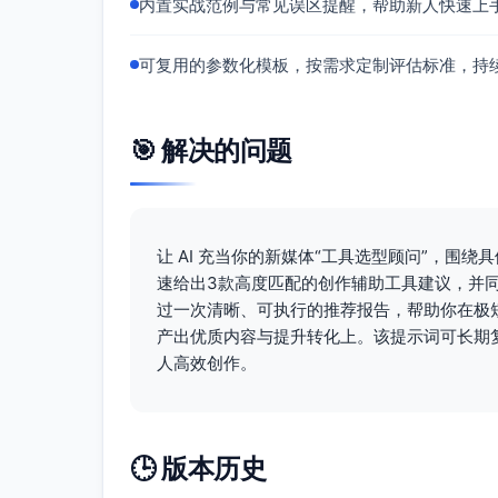
内置实战范例与常见误区提醒，帮助新人快速上
三、综合对比建议
优势对比（按评估标准）
可复用的参数化模板，按需求定制评估标准，持
生成质量：
通义千问：强（中文长文结构与风格
🎯 解决的问题
135编辑器：不涉及生成
新榜有数：不直接生成，提供数据支
排版一致性：
135编辑器：强（统一模板与组件）
让 AI 充当你的新媒体“工具选型顾问”，围
通义千问：一般（可输出结构但需二
速给出3款高度匹配的创作辅助工具建议，并
新榜有数：不涉及
过一次清晰、可执行的推荐报告，帮助你在极
产出优质内容与提升转化上。该提示词可长期
转化导向（标题/导语/引流）：
人高效创作。
新榜有数：强（数据驱动选题与标题
通义千问：强（多版本标题与导语优化
135编辑器：中（引流组件与视觉动
易用性：
🕒 版本历史
135编辑器：上手快