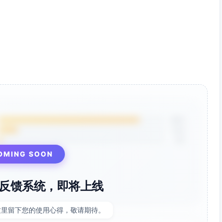
5编辑器
+ 通义千问
色）→ 135编辑器（模板快速出稿）
85%
题结构与热词（3-5分钟）
12%
结构，生成1篇草稿、10个标题、3版导语（5-10分钟）
3%
明确CTA与利益点（2-5分钟）
OMING SOON
关注引导/阅读原文/二维码→统一配色（5-10分钟）
后发布（3-5分钟）
反馈系统，即将上线
高质量草稿生成—数据驱动标题与导语—高一致性排版成品化”
效率与转化表现。
这里留下您的使用心得，敬请期待。