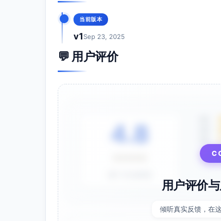
通义千问：简单提示词即可用
当前版本
新榜有数：需要一定数据解读能力
v1
Sep 23, 2025
不同场景下的首选工具
💬 用户评价
从零起稿并要快速成文：通义千问 + 13
明确要做“爆款标题/强导语”：新榜有数 
多账号统一风格与效率优先：135编辑器
时间极紧的日更：通义千问（先生成与润
组合使用建议（10-30分钟流程范式）
5星
新榜有数：检索主题关键词，提炼3种标
4.8
4星
通义千问：输入受众画像+目标动作+标题
3星
通义千问：对选中的标题与导语二次优化，
⭐⭐⭐⭐⭐
C
135编辑器：格式清理→套用模板→插入
终审：核对事实与合规，预览手机端排版
基于 28 条评价
用户评价与
以上3款工具在当前市场均可稳定使用，覆盖“
的完整链路，能够直接提升公众号推文的产出
倾听真实反馈，在