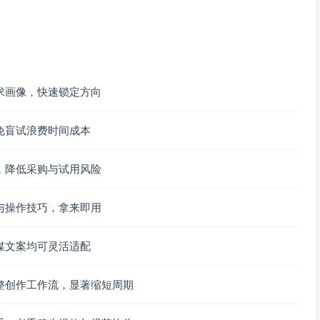
话题、关键词热度走势，辅助确定选题方向。
（数字、情绪词、利益点、场景词），提供高频词与结构参
、发布时间与表现，指导你制定更贴合受众的标题与导语策
求画像，快速锁定方向
现样本提炼结构，降低纯凭感觉写标题的风险。
免盲试浪费时间成本
篇幅与题材分布，微调推送时间与导语语气以提升点击与关
，降低采购与试用风险
文标题样本，整理出3-4条高频结构（如“数字+利益点+时效
与操作技巧，拿来即用
点-承诺-证据/故事-冲突-转折/数据-结论-落地），再交给
媒文案均可灵活适配
布时间，并将热词与高频情绪词合理嵌入标题与导语，避免过
整创作工作流，显著缩短周期
，更新“有效元素清单”，下次写作优先使用。