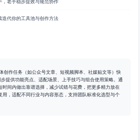
手，老手稳步提效与规范协作
续迭代你的工具池与创作方法
控制稳定）
撑
绕具体创作任务（如公众号文章、短视频脚本、社媒贴文等）快
次排版）
同步提供功能亮点、适配场景、上手技巧与组合使用策略。通
短时间内做出靠谱选择，减少试错与花费，把更多精力放在
复用，适配不同行业与内容形态，支持团队标准化选型与个
元素）
、可嵌入CTA）
线）