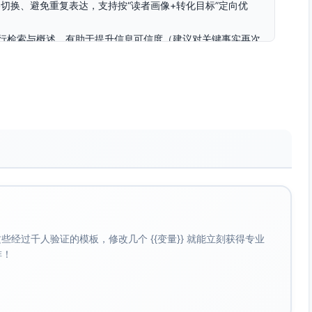
切换、避免重复表达，支持按“读者画像+转化目标”定向优
行检索与概述，有助于提升信息可信度（建议对关键事实再次
结构并减少首稿时间。
下重组结构与表达，生成更强引流导向的标题与导语。
者） + 文章目标（关注公众号/添加客服微信/点击菜单） +
求（标题-导语-三级小标题-要点列表-结尾CTA） + 长度（约
业可信）”
绪词/数字/利益点/场景”元素来源；导语提供3种风格（痛点切
经过千人验证的模板，修改几个 {{变量}} 就能立刻获得专业
啡！
字、强化每节首句金句、在结尾明确关注动作与承诺收益”。
核对；避免夸张用语与绝对化表述。
管理）