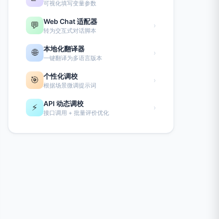
可视化填写变量参数
Web Chat 适配器
💬
›
转为交互式对话脚本
本地化翻译器
🌐
›
一键翻译为多语言版本
个性化调校
🎯
›
根据场景微调提示词
API 动态调校
⚡
›
接口调用 + 批量评价优化