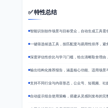
热点监测与选题库：跟踪公众号生态的热点
✅ 特性总结
爆款标题洞察：拆解高表现标题的结构元素
考。
竞品与对标分析：查看对标账号的内容结构
略。
智能识别创作场景与目标受众，自动生成工具需
适用场景：
标题与导语方向确定：基于近7-30天高表
一键筛选候选工具，按匹配度与易用性排序，避
发布策略优化：根据对标账号的发布时间、
注。
深度评估性价比与学习门槛，给出清晰取舍理由
使用建议：
关键词法：输入主题关键词，导出近30天爆
输出结构化推荐报告，涵盖核心功能、适用场景
词”“疑问句+反差词+场景”）。
导语模板化：从样本导语提炼3种开场模版（痛
支持不同行业与内容形态，公众号、短视频、社
AI生成具体内容。
发布节奏：参考对标账号的热度峰值选择发
自动提示组合使用策略，搭建从灵感到发布的完
度堆砌。
评估闭环：推送后复盘标题元素和点击表现