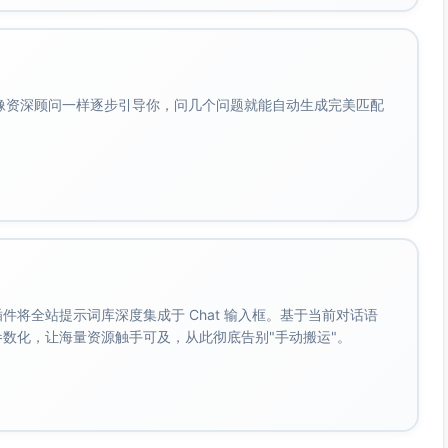
线、卡片、落款、目录等成熟组件，快速套用统一风格。
间距全局设置，保障不同作者产出的一致视觉体验。
的杂项样式）、图文搭配、二维码与“阅读原文”按钮等引流位设
会像资深顾问一样逐步引导你，问几个问题就能自动生成完美匹配
性排版。
组件，节约排版时间。
级，再套用全局主题色与模板。
块；正文中用“卡片/按钮”承接阅读原文、菜单栏或客服微信；
。 插件将全站提示词库深度集成于 Chat 输入框。基于当前对话语
成参数化，让海量资源触手可及，从此彻底告别"手动搬运"。
粗或使用“提示条”组件，提高扫描式阅读效率。
键词高对比色，提升首屏吸引力。
分析）