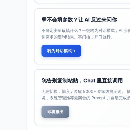
核心功能：
一键排版与模板库：标题、引导关注、分割
💬
不会填参数？让 AI 反过来问你
品牌风格一致性：主题色/字体/行距/段落
细节优化：格式清理（去除从AI/文档粘贴
不确定变量该填什么？一键转为对话模式，AI 
置。
你需求的定制结果。零门槛，开口就行。
适用场景：
转为对话模式
→
AI草稿成文后快速成品化，稳定输出高一致
多账号或多作者团队统一公众号视觉与交互
使用建议：
粘贴前先用“格式清理”，统一段落与标题层
🚀
告别复制粘贴，Chat 里直接调用
引流位设置：在导语下方插入“关注引导”模
无需切换，输入 / 唤醒 8000+ 专家级提示词
结尾放置固定关注话术与品牌二维码。
境，系统智能推荐最契合的 Prompt 并自动完
段落控制：每段不超过4-5行；每节首句加
封面与首图：使用同一配色体系，标题配关
即将推出
工具三：新榜有数（公众号选题与标题数据
核心功能：