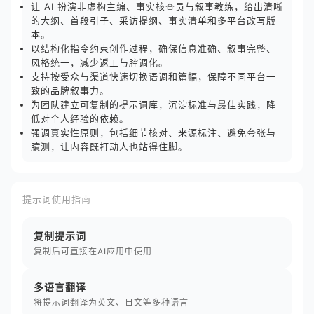
让 AI 扮演非虚构主编、事实核查员与叙事教练，给出清晰
的大纲、首段引子、采访提纲、事实清单和多平台改写版
本。
以结构化指令约束创作过程，确保信息准确、叙事完整、
风格统一，减少返工与腔调化。
支持按受众与渠道快速切换语调和篇幅，保障不同平台一
致的品牌叙事力。
为团队建立可复制的提示词库，沉淀标准与最佳实践，降
低对个人经验的依赖。
强调真实性原则，包括细节核对、来源标注、避免夸张与
臆测，让内容既打动人也站得住脚。
提示词使用指南
复制提示词
复制后可直接在AI应用中使用
多语言翻译
将提示词翻译为英文、日文等多种语言