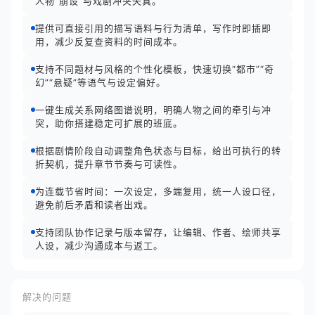
人物“崩设”与戏剧冲突失真。
提供可直接引用的描写语料与行为清单，写作时即插即
用，减少反复查资料的时间成本。
支持不同题材与风格的个性化模板，快速切换“都市”“奇
幻”“悬疑”等语气与设定偏好。
一键生成关系网络图谱说明，明确人物之间的牵引与冲
突，助你搭建稳定可扩展的班底。
根据剧情阶段自动调整角色状态与目标，给出可执行的转
折契机，提升章节节奏与可读性。
为连载节省时间：一次设定，多端复用，统一人设口径，
避免前后矛盾和读者出戏。
支持团队协作记录与版本留存，让编辑、作者、绘师共享
人设，减少沟通成本与返工。
解决的问题