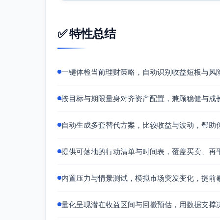
再平衡频率与机制（两方案通用）
月度“漂移带”检查：相对目标权重±20
✅ 特性总结
金流再平衡”
季度小结：若任一资产权重偏离>±30%
半年度结构体检：根据风险预算、相关性与
一键体检当前理财策略，自动识别收益短板与风
重做微调（±2%级别）
风险预算（目标风险贡献，基于年化协方差
按目标与期限量身对齐资产配置，兼顾稳健与成
方案A目标RC：
权益：35%
自动生成多套替代方案，比较收益与波动，帮助
利率（国债+TIPS）：45%
信用：10%
提供可落地的行动清单与时间表，覆盖买卖、再
黄金：8%
现金：2%
内置压力与情景测试，模拟市场突发变化，提前
方案B目标RC：
权益：35%
量化呈现潜在收益区间与回撤预估，用数据支撑
利率（国债+TIPS）：35%