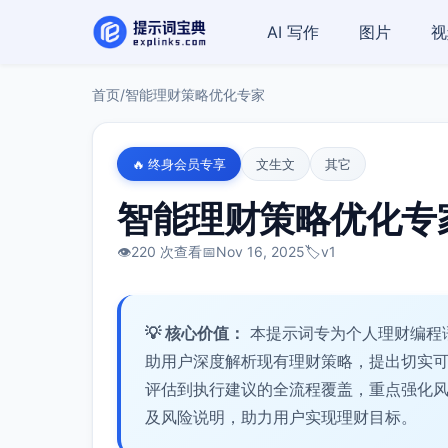
AI 写作
图片
视
首页
/
智能理财策略优化专家
🔥 终身会员专享
文生文
其它
智能理财策略优化专
👁️
220 次查看
📅
Nov 16, 2025
🏷️
v1
💡 核心价值：
本提示词专为个人理财编程
助用户深度解析现有理财策略，提出切实
评估到执行建议的全流程覆盖，重点强化
及风险说明，助力用户实现理财目标。