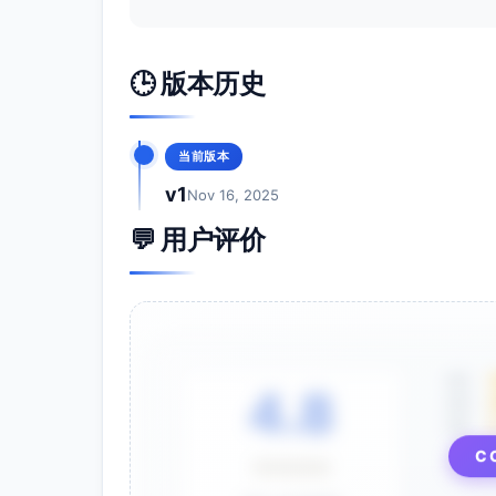
债券久期与通胀条件联动（两方案通用）
10年期“真实利率”阈值：
🕒 版本历史
实际利率>1.5%：总久期倾向上沿（6
0%–1.5%：久期维持5–6年
<0%：总久期降至4.5–5.5年，TI
当前版本
信用利差阈值（BBB-AAA或中债信用利
v1
Nov 16, 2025
预期改进效果（方向性与量化区间）
💬 用户评价
方案A：在不提高净风险前提下，年化收益
（至约11%–13%区间）；夏普提升至0.9–
方案B：年化收益期望提升约0.8–1.6个
普提升至0.95–1.1
注：区间基于长期资本市场假设（权益6–8%，I
6%）与历史相关性场景；实际结果受市
5星
4.8
4星
实施时间安排
3星
T0（当月）：一次性结构调整至战略权
C
⭐⭐⭐⭐⭐
T0+1月起：按月漂移带检查与定投现金