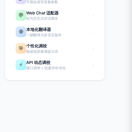
可视化填写变量参数
Web Chat 适配器
💬
›
转为交互式对话脚本
本地化翻译器
🌐
›
一键翻译为多语言版本
个性化调校
🎯
›
根据场景微调提示词
API 动态调校
⚡
›
接口调用 + 批量评价优化