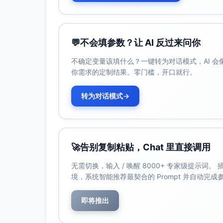
10% 3–5年IG信用债（提升票
5% 20年以上长期国债（小比例
权益25%：
💬
不会填参数？让 AI 反过来问你
12.5% 宽基价值
不确定变量该填什么？一键转为对话模式，AI 
12.5% 低波/质量（若无法获
你需求的定制结果。零门槛，开口就行。
黄金10%（保持）
现金10% → 降至5%（其余5%分配至
转为对话模式
→
预期改进路径：减少无收益现金，增加利
方案B（优选：加入小比例趋势/CTA）
战略配置（目标权重）
🚀
告别复制粘贴，Chat 里直接调用
债券52%（分层同方案A）
权益25%（价值12.5% + 低波/质量12
无需切换，输入 / 唤醒 8000+ 专家级提示词
境，系统智能推荐最契合的 Prompt 并自动完
黄金10%
CTA/管理期货ETF 5%（跨股债
即将推出
现金8% → 5%（将3%转入CTA/债券
预期改进路径：CTA在通胀/滞涨或股