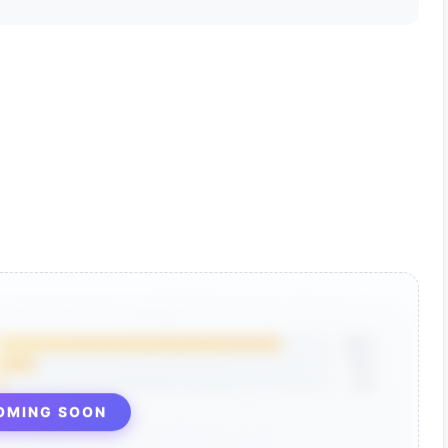
–7年）
PS权重上调+2%替代名义久期
差分位>80%）：信用从10%降至5%，腾挪至中期国债
期望提升约0.6–1.2个百分点；最大回撤下降约2–3个百分点
1.0
百分点；最大回撤下降约3–4个百分点（至约10%–12%）；夏
G债3.5–5%，TIPS 3–4.5%，黄金3–5%，CTA 4–
场变动影响
85%
12%
3%
重（控制单次成交成本，可分两周分步执行）
OMING SOON
流再平衡