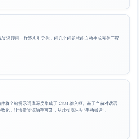
息，控制信用风险与久期）
尾部对冲，危机期与权益负相关）
会像资深顾问一样逐步引导你，问几个问题就能自动生成完美匹配
取低波指数，可用大盘红利/高质量因子替代）
债券与权益各+2.5%）
差与通胀保护，权益引入低波/质量以抬升夏普并稳定回撤。
.5%）
。 插件将全站提示词库深度集成于 Chat 输入框。基于当前对话语
成参数化，让海量资源触手可及，从此彻底告别"手动搬运"。
汇商品多空趋势，历史上在股债同跌时具防御）
）
债同跌环境具有分散化收益，有助于压降最大回撤并提升夏普。