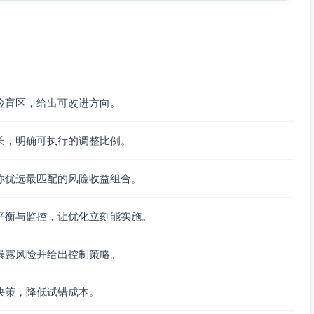
%或绝对±2%（取较大者）触发再平衡；否则仅用当月定投做“现
或风险预算偏离>±5个百分点，执行全量再平衡
波动回顾，对债券分层（TIPS/久期/信用）和权益风格权
险盲区，给出可改进方向。
矩阵）
长，明确可执行的调整比例。
你优选最匹配的风险收益组合。
平衡与监控，让优化立刻能实施。
暴露风险并给出控制策略。
决策，降低试错成本。