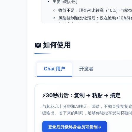
主要问题识别
收益不足：现金占比较高（10%）与权
风险控制触发较滞后：仅在波动>10%降
关性突变时有效控回撤
债券敞口单一：久期集中且通胀对冲不足
权益风格单一：仅价值风格，缺少低波/
📖 如何使用
再平衡规则粗颗粒：季度定时再平衡可
要交易
Chat 用户
开发者
优化方案建议
为满足“在不显著提高风险前提下，将年化收益提
方案B为优选（需要可获取的CTA/趋势ETF
⚡
30秒出活：复制 → 粘贴 → 搞定
方案A（不新增另类资产，低复杂度）
战略配置（目标权重）
与其花几十分钟和AI聊天、试错，不如直接复制这些
级输出。省下来的时间，足够你轻松享受两杯咖
债券55% → 分层：
25% 中期国债/政策性金融债（
登录后升级终身会员可复制
→
15% 中期TIPS（通胀对冲、稳