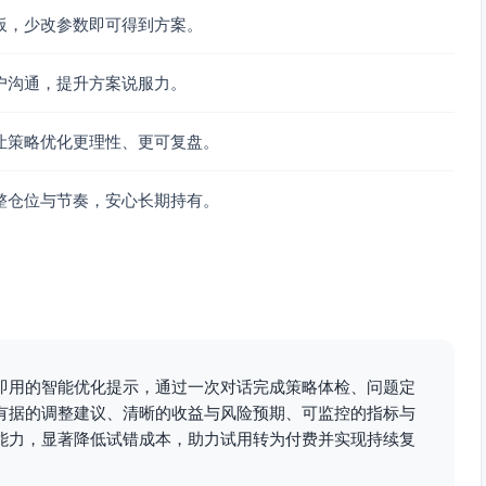
板，少改参数即可得到方案。
户沟通，提升方案说服力。
易日数据滚动估计协方差；若任一类RC偏离目标>±5个百分点，
让策略优化更理性、更可复盘。
整仓位与节奏，安心长期持有。
合“保守+控回撤”）
化）
使用杠杆）：
点、信用-3个百分点，等比例转入中期国债与现金（各50%）
上权益再-8个百分点、信用再-4个百分点，增加长期国债2个百
的迟后触发）：
即用的智能优化提示，通过一次对话完成策略体检、问题定
有据的调整建议、清晰的收益与风险预期、可监控的指标与
+TIPS
能力，显著降低试错成本，助力试用转为付费并实现持续复
期国债+现金；黄金上调至12%
至战略权重（分两步各50%）