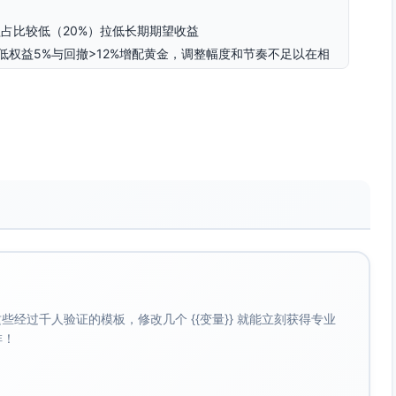
益占比较低（20%）拉低长期期望收益
低权益5%与回撤>12%增配黄金，调整幅度和节奏不足以在相
（缺少TIPS分层），在通胀冲击时脆弱
质量因子以提升单位风险收益
能在大幅偏离时反应不够及时，也可能在偏离不大时产生不必
升至7%–8%，最大回撤≤12%”的目标，提供两套可选方案。
）；若受限于工具获取，采用方案A。
经过千人验证的模板，修改几个 {{变量}} 就能立刻获得专业
啡！
核心利率敞口）
定真实久期）