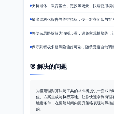
信用：8%
支持退休、教育基金、定投等场景，快速套用模
黄金：12%
CTA：8%
输出结构化报告与关键指标，便于对齐团队与客
现金：2%
执行方式：每月用过去252–750个交
将复杂思路拆解为清晰步骤，避免主观拍脑袋，
进行微调再平衡
波动率目标与动态降险参数（两方案通用）
保守到积极多档风险偏好可选，随承受度自动调
组合目标波动率：7.5%（从8%下调以契
软/硬阈值：9.5%/10.5%（63日滚动年
动态缩仓（仅向下缩，不放大仓位，不
🎯 解决的问题
当年化波动>9.5%：权益-7个百分
当年化波动>10.5%：在上一档基础
分点，其余入现金
分段回撤管理（替代“到12%再加黄金”
为搭建理财算法与工具的从业者提供一套即插
位、方案生成与执行落地。让你快速拿到有理
回撤≥8%：权益-5个百分点→中期国债
触发条件，在更短时间内提升策略表现与风控
回撤≥10%：权益再-5个百分点→长
购。
回撤恢复至峰值-4%以内：逐步恢复