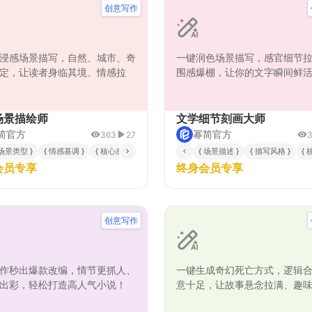
创意写作
浸感场景描写，自然、城市、奇
一键润色场景描写，感官细节
定，让读者身临其境、情感拉
围感爆棚，让你的文字瞬间鲜
场景描绘师
文学细节刻画大师
简官方
幂简官方
363
27
 场景类型 }
{ 词汇丰富度偏好 }
{ 情感基调 }
{ 核心感官侧重 }
{ 时间与天气状态 }
{ 场景描述 }
{ 特殊叙事需求 }
{ 描写风格 }
{
{
会员专享
终身会员专享
创意写作
作秒出爆款改编，情节更抓人、
一键生成奇幻死亡方式，逻辑
出彩，轻松打造高人气小说！
意十足，让故事悬念拉满、趣