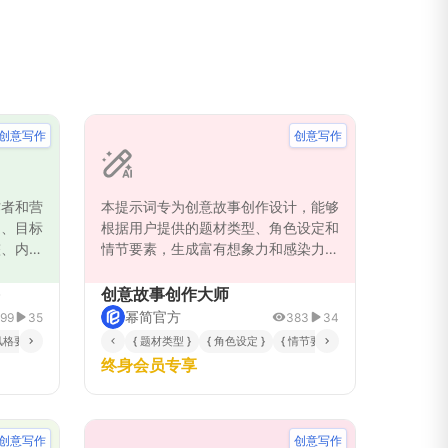
创意写作
创意写作
作者和营
本提示词专为创意故事创作设计，能够
题、目标
根据用户提供的题材类型、角色设定和
整、内容
情节要素，生成富有想象力和感染力的
系统化的
故事内容。通过系统化的创作流程，将
、节奏合
故事创作分解为世界观构建、角色塑
创意故事创作大师
众
造、情节设计、场景描写和语言润色五
幂简官方
99
35
383
34
分步创作
个关键步骤，确保故事结构的完整性和
风格要求 }
{ 题材类型 }
{ 角色设定 }
{ 情节要素 }
每个环节
内容的丰富性。特别适合小说创作者、
终身会员专享
速产出高
剧本写作者、内容创作者以及文学爱好
幅提升创
者使用，能够有效解决创作灵感不足、
教育类、
故事结构混乱、角色刻画单薄等常见创
都能获得
作难题，帮助用户快速产出高质量的故
创意写作
创意写作