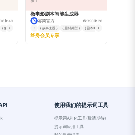
影！
微电影剧本智能生成器
幂简官方
06
49
390
28
 }
{ 解说风格 }
{ 特定平台要求 }
{ 目标平台 }
{ 世界观/时代背景补充 }
{ 故事主题 }
{ 题材类型 }
{ 剧本时长 }
{ 核心冲突 }
{ 
终身会员专享
PI
使用我们的提示词工具
k
提示词API化工具(敬请期待)
提示词应用工具
我的提示词库