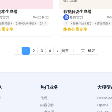
提升流量！
剧本生成器
影视解说生成器
简官方
幂简官方
425
32
5
 题材类型 }
{ 目标受众特征 }
{ 核心冲突/主线 }
{ 集数与单集时长 }
{ 影视作品名称 }
{ 风格与语言偏好
{ 作品类型 }
会员专享
终身会员专享
1
2
3
4
跳至
页
确定
色
热门业务
大模型A
者
代码
DeepSee
内容创作
OpenAI
人力资源
Claude