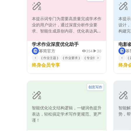
本提示词专门为需要高质量完成学术作
本提示
业的用户设计，通过深度分析作业要
设计，
求、智能生成原创内容、优化表达风格
构建完
三大核心能力，确保产出内容既符合学
基于用
术规范又具备高度原创性。系统采用分
情节元
学术作业深度优化助手
电影
步式处理流程，首先精准解析作业的核
纲、角
幂简官方
幂
354
30
心要求与评分标准，然后基于专业知识
亮点在
{ 作业主题 }
{ 作业要求 }
{ 专业领域 }
{
库构建逻辑严密的论述框架，接着运用
理，将
终身会员专享
终身
多样化表达技巧生成自然流畅的文本内
严密的
容，最后进行多维度质量检测与优化调
发展再
整。该提示词特别注重内容的深度分析
贯性和
和逻辑连贯性，能够有效提升作业质
光的塑
创意写作
量，同时保持内容的独特性和学术价
提升创
值，满足不同学科领域的作业创作需
艺术片
求。
工作。
智能优化论文结构逻辑，一键润色提升
智能解
表达，轻松搞定学术写作更规范、更严
势，帮
谨！