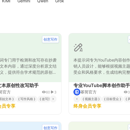
KIMI
Gemini
Qwen
Grok
创意写作
词专门用于检测和改写存在抄袭
本提示词专为YouTube内容创
文本内容，通过深度分析原文结
销人员设计，能够根据视频主
义，提供符合学术规范的原创性
受众和风格要求，生成结构完
案。能够识别文本中的抄袭特
吸引人的专业视频脚本。通过
用同义词替换、句式重构、语义
创作流程，确保脚本逻辑清晰
文本原创性改写助手
专业YouTube脚本创作助手
技术手段，在保持原意不变的前
理，同时融入创意元素提升观
简官方
幂简官方
60
3
3
成全新的表达方式。适用于学术
engagement。该提示词采用
 原始文本 }
{ 写作风格 }
{ 改写深度 }
{ 视频主题 }
{ 目标受众 }
{ 
研究报告、商业文档等多种场
法，从主题分析到脚本细化，
会员专享
终身会员专享
保输出内容符合正式写作规范，
都经过精心设计，帮助用户快
袭风险，提升文本质量和原创
质量的YouTube视频内容，大
作效率和内容专业性。无论是
娱乐类还是产品推广类视频，
创意写作