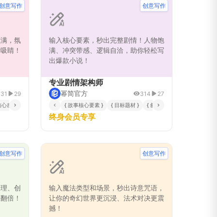
创意写作
创意写作
拉满，氛
输入核心要素，秒出完整剧情！人物饱
活吸睛！
满、冲突带感、逻辑自洽，助你轻松写
出爆款小说！
专业剧情架构师
幂简官方
331
29
314
27
 核心感官侧重 }
 描写长度偏好 }
{ 情感基调 }
{ 故事核心要素 }
{ 修辞手法偏好 }
{ 目标题材 }
{ 目标读者或作品类型 }
{ 叙事结构偏好 }
{ 核心戏
终身会员专享
创意写作
创意写作
合理、创
输入魔法类型和场景，秒出诗意咒语，
味翻倍！
让你的奇幻世界更沉浸、法术对决更震
撼！