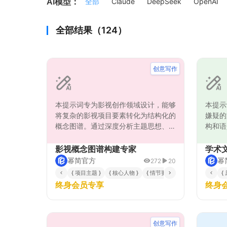
AI模型：
全部
Claude
DeepSeek
OpenAI
全部结果（124）
创意写作
本提示词专为影视创作领域设计，能够
本提示
将复杂的影视项目要素转化为结构化的
嫌疑的
概念图谱。通过深度分析主题思想、人
构和语
物关系和情节脉络，构建出清晰的叙事
改写方
框架和创意元素关联网络。该工具特别
征，运
影视概念图谱构建专家
学术
适合编剧、导演和制片人在项目开发阶
重组等
幂简官方
幂
272
20
段进行头脑风暴、故事架构梳理和创意
提下生
{ 项目主题 }
{ 核心人物 }
{ 情节要点 }
{
元素整合，帮助创作团队直观把握作品
论文、
终身会员专享
终身
的整体结构和内在逻辑，提升创作效率
景，确
和质量。生成的图谱包含核心概念、关
避免抄
联关系、叙事层次等多维度信息，为影
性。
视项目提供全面的规划蓝图。
创意写作