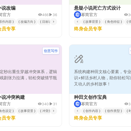
小说改编
悬疑小说死亡方式设计
简官方
幂简官方
466
36
3
物关系 }
 原作内容 }
{ 情感基调偏好 }
{ 改编方向 }
{ 目标读者 }
{ 关键道具或设定 }
{ 风格偏好 }
{ 需避免的反转元素 }
{ 故事背景 }
{ 角色特征 }
{ 
会员专享
终身会员专享
创意写作
定秒出重生穿越冲突体系，逻辑
系统构建种田文核心要素，专
戏剧张力拉满，轻松突破情节瓶
识+鲜活乡村人物，助你轻松写
又动人的乡村故事！
小说冲突构建
种田文创作宝典
简官方
幂简官方
340
31
3
 角色设定 }
{ 期望的陷害领域 }
{ 故事背景 }
{ 期望的情节张力侧重 }
{ 冲突类型偏好 }
{ 写作风格 }
{ 特殊设定或限制 }
{ 创作内容 }
{ 创作类型 }
{ 
会员专享
终身会员专享