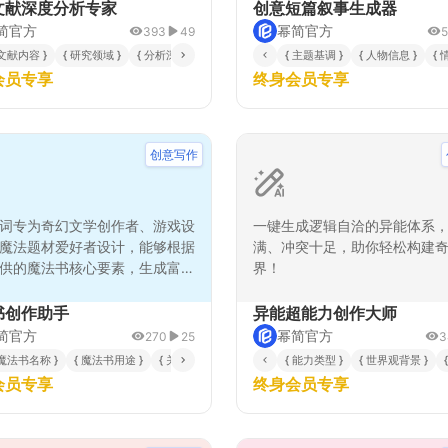
素，系统将构建具有起承转合
文献深度分析专家
创意短篇叙事生成器
事框架，确保叙事逻辑严密且
简官方
幂简官方
393
49
丰富。该模板特别适用于社交
体 }
 文献内容 }
{ 期望的最终用途 }
{ 研究领域 }
{ 分析深度 }
{ 原文存在的主要问题自评 }
{ 主题基调 }
{ 人物信息 }
{ 
频脚本、品牌广告故事、创意
会员专享
终身会员专享
等场景，能够帮助内容创作者
富有感染力的短篇叙事作品，
创作效率和质量。模板采用分
制，确保每个叙事环节都经过
创意写作
和逻辑验证，输出结果具备专
实际应用价值。
词专为奇幻文学创作者、游戏设
一键生成逻辑自洽的异能体系
魔法题材爱好者设计，能够根据
满、冲突十足，助你轻松构建
供的魔法书核心要素，生成富有
界！
和神秘感的详细描述、背景故事
灵感。通过深度分析魔法书的特
书创作助手
异能超能力创作大师
途，结合丰富的奇幻知识库，输
简官方
幂简官方
270
25
3
完整、风格统一的魔法书档案，
 魔法书名称 }
{ 魔法书用途 }
{ 关联法术 }
{ 能力类型 }
{ 世界观背景 }
户快速构建奇幻世界观中的核心
会员专享
终身会员专享
定，提升创作效率与内容质量。