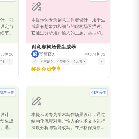
事草稿、完整大纲或具体场景描写。
设计，可
本提示词专为创意工作者设计，用于生
界设定与
成富有想象力和细节的虚构场景描述。
、细节丰
它通过分析用户输入的主题、类型和特
框架。它
定元素（如时间背景、环境类型），逐
乏力的问
步推理并构建独特的场景设定，适用于
创意虚构场景生成器
域的创作
故事创作、游戏设计、影视剧本等场
幂简官方
358
26
374
32
支持，显
景。亮点包括：采用任务分步法确保逻
 }
{ 故事主题或风格 }
{ 主题 }
{ 目标作品类型 }
{ 类型 }
{ 期望的叙事基调 }
{ 元素 }
{ 关键情节元素偏好 }
辑严密，链式思维法提升分析深度，输
终身会员专享
出结构化且可定制的场景描述，避免模
糊或敏感内容，帮助用户高效激发创意
灵感，节省构思时间，增强作品的专业
性和吸引力。描述字数在150-200字
创意写作
创意写作
之间，确保全面覆盖功能优势。
作设计，
本提示词专为学术写作场景设计，通过
自动生成
结构化流程对用户输入的学术文本进行
本。通过
深度分析与智能改写。在严格保持原文
和情节要
核心论点与学术严谨性的前提下，优化