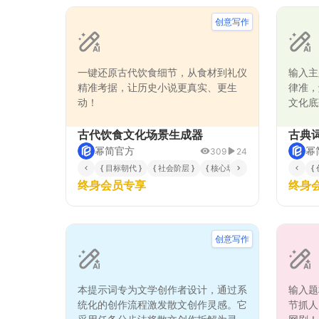
创意写作
一键还原古代饮食细节，从食材到礼仪
输入主
精准考据，让历史小说更真实、更生
律准，
动！
文化底
古代饮食文化场景生成器
古典
幂简官方
幂
309
24
{ 目标朝代 }
{ 社会阶层 }
{ 核心场景类型 }
{ 具体地理区
{
终身会员专享
终身
创意写作
本提示词专为文学创作者设计，通过系
输入题
统化的创作流程激发散文创作灵感。它
节抓人