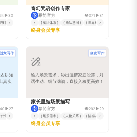
奇幻咒语创作专家
幂简官方
64
33
371
31
情节需求 }
{ 死亡方式风格 }
{ 魔法体系 }
{ 施法意图 }
{ 世界观背景 }
{ 施法者特质 }
终身会员专享
创意写作
创意写作
业农耕知
输入场景需求，秒出温情家庭段落，对
出真实
话生动、细节满满，直接入稿更高效！
家长里短场景描写
幂简官方
40
27
292
29
时代背景 }
{ 场景需求 }
{ 人物关系 }
{ 情感基调 }
{ 时间段 }
{ 视
终身会员专享