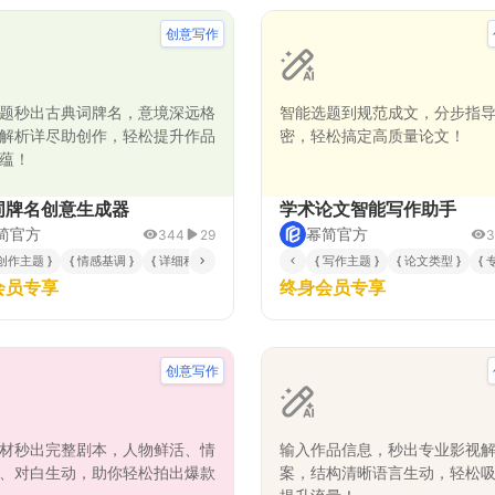
创意写作
题秒出古典词牌名，意境深远格
智能选题到规范成文，分步指
解析详尽助创作，轻松提升作品
密，轻松搞定高质量论文！
蕴！
词牌名创意生成器
学术论文智能写作助手
简官方
幂简官方
344
29
3
域 }
 创作主题 }
{ 重点描写方向 }
{ 情感基调 }
{ 详细程度 }
{ 文学体裁 }
{ 写作主题 }
{ 论文类型 }
{ 
会员专享
终身会员专享
创意写作
材秒出完整剧本，人物鲜活、情
输入作品信息，秒出专业影视
、对白生动，助你轻松拍出爆款
案，结构清晰语言生动，轻松