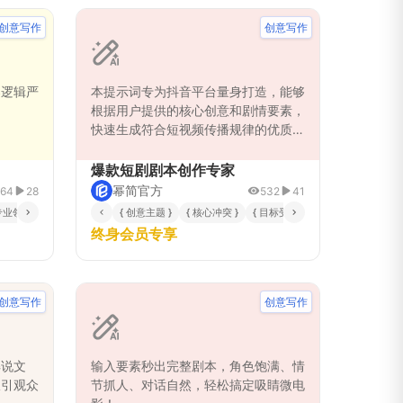
创意写作
创意写作
导逻辑严
本提示词专为抖音平台量身打造，能够
根据用户提供的核心创意和剧情要素，
快速生成符合短视频传播规律的优质剧
本。通过系统化的剧情结构分析、角色
设定优化和爆款元素融入，确保剧本具
爆款短剧剧本创作专家
备强冲突、快节奏、高反转等特点，有
幂简官方
64
28
532
41
效提升视频的完播率和互动数据。该提
专业领域 }
{ 字数要求 }
{ 核心论点或研究问题 }
{ 创意主题 }
{ 核心冲突 }
{ 目标受众 }
示词采用分步创作法，从故事核心理念
终身会员专享
提炼到具体场景设计，再到台词优化和
平台适配，全方位保障剧本的商业价值
和传播效果，帮助创作者在激烈的短视
频竞争中脱颖而出。
创意写作
创意写作
解说文
输入要素秒出完整剧本，角色饱满、情
吸引观众
节抓人、对话自然，轻松搞定吸睛微电