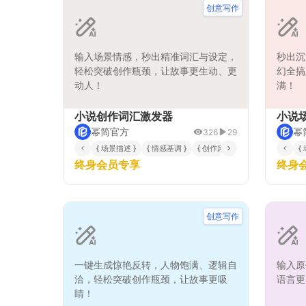
大幅提升创作效率和内容质量。
创意写作
输入场景情感，秒出精准词汇与设定，
秒出沉
轻松突破创作瓶颈，让故事更生动、更
幻全搞
动人！
满！
小说创作词汇激发器
小说
幂简官方
幂
326
29
{ 场景描述 }
{ 情感基调 }
{ 创作风格 }
{ 核心激发方向 }
{
终身会员专享
终身
创意写作
一键生成惊艳反转，人物饱满、逻辑自
输入原
洽，轻松突破创作瓶颈，让故事更吸
语言更
睛！