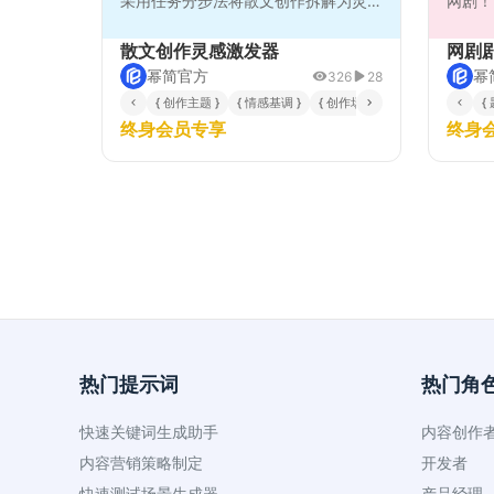
采用任务分步法将散文创作拆解为灵感
网剧！
捕捉、主题深化、结构搭建、语言润色
四个关键阶段，每个阶段都提供具体的
散文创作灵感激发器
网剧
创作指导和方法建议。亮点在于能够根
幂简官方
幂
326
28
据不同的创作场景和情感基调，生成具
{ 创作主题 }
{ 情感基调 }
{ 创作场景 }
{
有深度和感染力的散文作品，同时保持
终身会员专享
终身
散文的文学性和艺术性。该提示词特别
适合需要突破创作瓶颈、寻找新视角的
写作者，能够帮助用户从日常生活、自
然景观、人生感悟等多个维度挖掘创作
素材，最终形成结构完整、情感真挚的
散文佳作。
热门提示词
热门角
快速关键词生成助手
内容创作
内容营销策略制定
开发者
快速测试场景生成器
产品经理