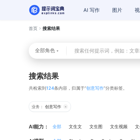
AI 写作
图片
视
首页
搜索结果
全部角色
搜索结果
共检索到
124
条内容，归属于“
创意写作
”分类标签。
业务：
创意写作
×
AI能力：
全部
文生文
文生图
文生视频
文