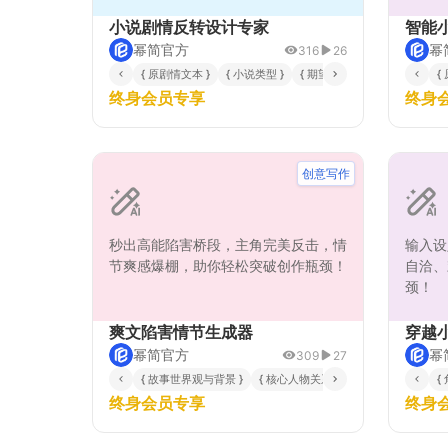
小说剧情反转设计专家
智能
幂简官方
幂
316
26
{ 原剧情文本 }
{ 小说类型 }
{ 期望的反转效果 }
{ 核心人
{
终身会员专享
终身
创意写作
秒出高能陷害桥段，主角完美反击，情
输入设
节爽感爆棚，助你轻松突破创作瓶颈！
自洽、
颈！
爽文陷害情节生成器
穿越
幂简官方
幂
309
27
{ 故事世界观与背景 }
{ 核心人物关系 }
{ 当前矛盾焦点 }
{
终身会员专享
终身