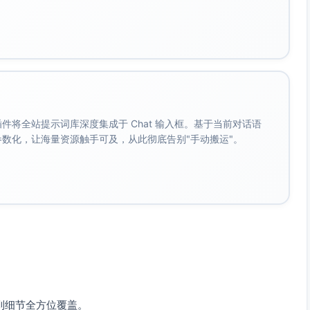
者覆盖全国范围。
台曝光总量达到50万，转发、互动量达到2万次。
成（引导到活动页面）。
活动页面；联系潜在合作的KOL与社区。
放参赛通道并持续宣传；确认评审团名单与评审标准。
抓住突发热点，推动再传播。
优秀作品。
。 插件将全站提示词库深度集成于 Chat 输入框。基于当前对话语
成参数化，让海量资源触手可及，从此彻底告别"手动搬运"。
券、定制周边等）。
广告设计、活动页面搭建）。
影领域相关的专家或博主）。
）。
到细节全方位覆盖。