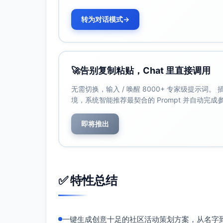
用户参与量
：作品上传数达到500+，参赛
社交平台表现
：品牌相关话题在社交媒体平
转为对话模式
→
自然链接获取
：50+社交用户链接自主生
时间线
：
第1周：方案策划与资源准备，设计大赛海报与
第2周：发布活动预告，在社交媒体造势；开
🚀
告别复制粘贴，Chat 里直接调用
第3-4周：参赛与互动阶段；每日监控数据以
第5周：评选获奖者，发布获奖名单；同步宣传
无需切换，输入 / 唤醒 8000+ 专家级提示词
境，系统智能推荐最契合的 Prompt 并自动完
预算
（概算）：
奖品费用：5000-8000元（含摄影代金
即将推出
宣传制作费用：3000元（宣传海报设计、
KOL合作费用：4000元（邀请环保或摄
运营费用：1000元（活动监测及技术支持
总预算：约1.3万元
✅ 特性总结
一键生成创意十足的社区活动策划方案，从名字