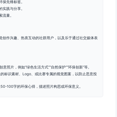
环保先锋标签。
的实践与分享。
索流量。
觉创作兴趣、热衷互动的社群用户，以及乐于通过社交媒体表
意照片，例如“绿色生活方式”“自然保护”“环保创新”等。
的标识素材、Logo、或比赛专属的视觉图案，以防止恶意投
50-100字的环保心得，描述照片构思或环保意义。
美学奖”“人气推广奖”（基于最高分享互动量）的多个类别，确保不