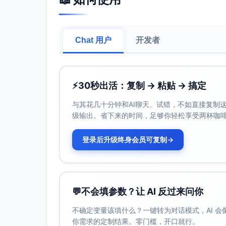
专家评审团队评分（占比60%）：从创
社交平台互动量（占比40%）：照片在
Chat 用户
开发者
奖励机制
：
奖品可设置为环保理念相关的礼品，如
包。
冠军奖2名：高价值奖品（如摄影师专用
⚡
30秒出活：复制 → 粘贴 → 搞定
入围奖若干：适合普众使用的绿色生活
与其花几十分钟和AI聊天、试错，不如直接复制这些
推广策略
：
级输出。省下来的时间，足够你轻松享受两杯咖
社交媒体预热
：比赛启动前两周，通过品牌
赛主题与奖品吸引力，吸引关注。
登录后升级终身会员可复制
→
与KOL/KOC合作
：邀请环保领域的KOL，
个人的参赛心得，形成引导作用。
品牌网站及邮件推广
：设置单独的活动页面
活动通知，提高老客户参与率。
💬
不会填参数？让 AI 反过来问你
联动论坛/社区
：与环保主题社区、摄影兴
不确定变量该填什么？一键转为对话模式，AI 
成效指标
：
你需求的定制结果。零门槛，开口就行。