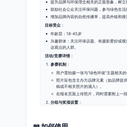
提升品牌与环保理念相关的正面形象，树立
鼓励社会公众关注环保问题，参与绿色生活
增加品牌内容的自然传播率，提高外链和搜
目标受众
：
年龄层：18-45岁
兴趣群体：关注环保议题、有摄影爱好或视
达观点的人群。
活动/竞赛详情
：
参赛机制
：
用户需拍摄一张与“绿色环保”主题相关的创
照片应包含主办方品牌元素（如品牌提供
稿或不相关照片的涌入）。
在报名页面上传照片，同时需要附上一段
分组与奖项设置
：
分为“创意达人奖”“真实行动奖”“视觉
同类型的参赛用户都有获胜机会。
📖 如何使用
评选方式
：