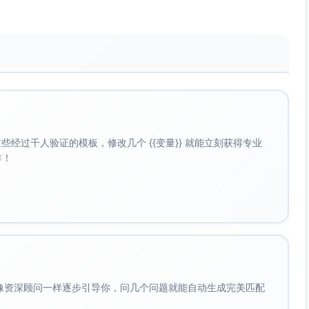
意性、与主题契合度、品牌体现等维度打分。
社交媒体上的分享、点赞和评论量将作为互动分基础。
品牌联合定制的环保周边（帆布袋、水壶等）或可持续产品礼
设备代金券或环保旅游体验）。
礼盒。
经过千人验证的模板，修改几个 {{变量}} 就能立刻获得专业
啡！
微博、微信、抖音、小红书等平台发布悬念海报，提前曝光大
或拥有视觉创作能力的KOC参与，为活动拍摄示范作品并分享
，方便用户参赛提交作品，同时通过品牌用户邮箱数据库发送
趣俱乐部联动，开展话题分享与互动。
会像资深顾问一样逐步引导你，问几个问题就能自动生成完美匹配