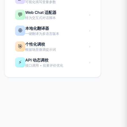
可视化填写变量参数
Web Chat 适配器
💬
›
转为交互式对话脚本
本地化翻译器
🌐
›
一键翻译为多语言版本
个性化调校
🎯
›
根据场景微调提示词
API 动态调校
⚡
›
接口调用 + 批量评价优化