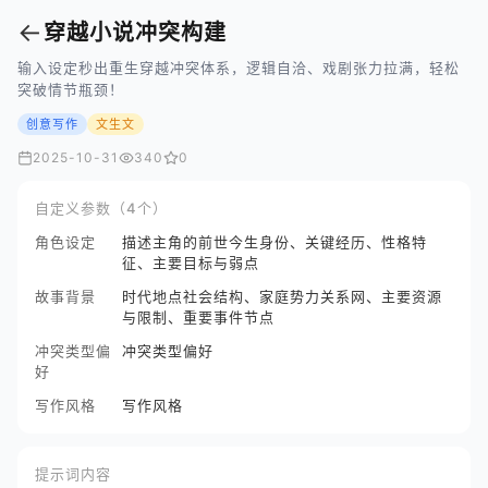
←
穿越小说冲突构建
输入设定秒出重生穿越冲突体系，逻辑自洽、戏剧张力拉满，轻松
突破情节瓶颈！
创意写作
文生文
2025-10-31
340
0
自定义参数（4个）
角色设定
描述主角的前世今生身份、关键经历、性格特
征、主要目标与弱点
故事背景
时代地点社会结构、家庭势力关系网、主要资源
与限制、重要事件节点
冲突类型偏
冲突类型偏好
好
写作风格
写作风格
提示词内容