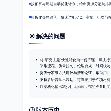
工具试测与本地化：小样本先导研究（n≈60–
按预算与周期自动优化计划，给出资源分配与排
目。
观察员培训：使用带标注视频进行校准，达到
模板化参数输入，快速适配K12、高校、职培与
三角互证：自陈—观察—行为/日志—ESM
数据完整性：建立缺失数据监测仪表板，课
理。
🎯 解决的问题
八、伦理与数据管理
伦理：遵循《贝尔蒙报告》与本地IRB/伦
数据最小可识别化处理；可随时退出且不影响学业（Th
将“研究主题”快速转化为一份严谨、可执
隐私与安全：数据去标识化、分级存取、加
采集流程、质量控制、伦理合规、时间线与
数据管理与共享：制定代码本、变量字典与版
（Wilkinson et al., 2016）；
提供专家级方法建议与清晰论证，帮助用户
九、偏差与威胁及缓解
支持多语言学术表达，可直接用于立项材料、
以结构化输出减少往返沟通，缩短准备时间
选择偏差：随机/分层分配；若准实验则进
霍桑效应/观察者效应：延长观察期、掩蔽
教师效应/同伴污染：以班级为单位分配并
共同方法偏差：跨方法测量同一构念、错开
🕒 版本历史