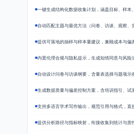
通过课堂内简短推送（1–3题）测量当
一键生成结构化数据收集计划，涵盖目标、样本
动态势（Hektner, Schmidt, & Csikszen
质性资料
自动匹配主题与最优方法（问卷、访谈、观察、
学生焦点小组与半结构访谈：探查互动
教师访谈与反思日志：记录教学决策、
提供可落地的抽样与样本量建议，兼顾成本与偏
背景协变量
学生层面：基线学业成绩、性别/年龄、
内置伦理合规与隐私提示，生成知情同意与风险
班级/教师层面：班级规模、学科、教师
六、测量时点与流程
自动设计问卷与访谈纲要，含量表选择与题项示
T0 基线（第0–2周）：量表（SEI/Evs
生成数据质量与偏差控制方案，含培训指引、试
干预实施（第3–12周或一学期）：每班至少
教师日志每周一次；保真度核查每月一次。
T1 后测（学期末）：量表复测、课堂观察
支持多语言学术写作输出，规范引用与格式，直
T2 跟踪（+6–8周，可选）：量表短表
阶梯楔形设计下，按批次推进班级进入干预
提供分析路径与指标映射，衔接收集到统计与质
七、质量控制与信度/效度保障