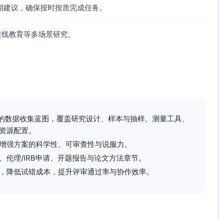
100）检验条目理解与量表结构；根据CFA/IRT结果微调条
期建议，确保按时按质完成任务。
κ/ICC阈值后方可上岗；定期复训以防漂移。
在线教育等多场景研究。
—访谈交叉验证，降低共同方法偏差。
堂与在线收集并行以降低缺失；记录缺失原因以支持后续处
理委员会要求，获取知情同意/监护人同意与学生同意；未成年人
e Belmont Report, 1979）。
行的数据收集蓝图，覆盖研究设计、样本与抽样、测量工具、
密存储；敏感数据单独密钥管理。
资源配置。
本控制；遵循FAIR原则进行元数据标注与合规共享
在OSF预注册研究假设、主要结果与数据收集方案，记录方案偏离。
增强方案的科学性、可审查性与说服力。
伦理/IRB申请、开题报告与论文方法章节。
，降低试错成本，提升评审通过率与协作效率。
行倾向评分匹配与协变量控制。
观察目的（在伦理许可范围内）、采用非侵入式日志。
最小化教师跨组教学；在模型中加入教师随机效应。
收集时点。