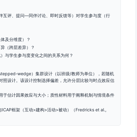
伴互评、提问—同伴讨论、即时反馈等）对学生参与度（行
总体及分维度）？
而异（跨层差异）？
式）与学生参与度变化之间的关系为何？
epped-wedge）集群设计（以班级/教师为单位），若随机
对照设计。该设计控制选择偏差，允许分层比较与时点效应估
用于估计因果效应与大小；质性材料用于阐释机制与情境条件
框架（互动>建构>活动>被动）（Fredricks et al.,
依据实际场域选择）。为提高外部效度，跨学科抽样（如数学/语