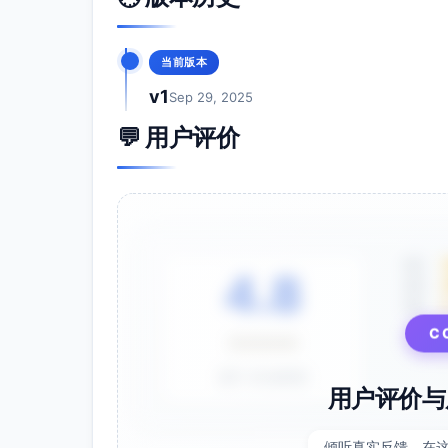
实施异质性：引入FOI指标并进行亚组分析或剂量—反
十、时间表（一学期示例）
当前版本
第-4至-1周：工具本地化与试测、观察员
第1–2周：基线收集（T0）。
v1
Sep 29, 2025
第3–12周：干预与持续收集（观察/ESM/LM
💬 用户评价
第13–14周：后测（T1）与访谈。
第+6–8周：跟踪测量（T2，可选）。
全期：数据质控、缺失追踪、保真度核查与
十一、可行性与负担控制
降低负担：量表采用短表与分次施测；ES
5星
4.8
反馈与激励：向教师与学校提供课堂互动画
4星
3星
设备与平台：采用现有LMS与手机端微问
C
参考文献（APA第7版）
⭐⭐⭐⭐⭐
Appleton, J. J., Christenson, S. L., Kim, 
基于 28 条评价
psychological engagement: Validation of
用户评价与
Psychology, 44(5), 427–445.
Century, J., Rudnick, M., & Freeman, C. (
倾听真实反馈，在