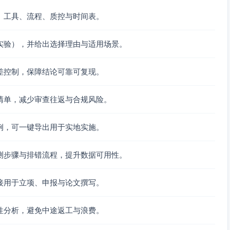
下投入、兴趣与认知努力（每周1–2次，低负担），用于捕捉波
、工具、流程、质控与时间表。
tmihalyi, 2007）。
实验），并给出选择理由与适用场景。
体验、心理安全感、挑战—支持平衡与阻碍因素。
实施张力与情境制约，辅助解释量化结果。
差控制，保障结论可靠可复现。
先前学习动机指标等。
清单，减少审查往返与合规风险。
年资/专业发展经历。
例，可一键导出用于实地实施。
D）、课堂观察（1次/班）、背景协变量、LMS初始数据抓取。
测步骤与排错流程，提升数据可用性。
2次课堂观察；ESM每周1–2次；行为与LMS数据连续采集；
（1次/班）、教师与学生访谈。
接用于立项、申报与论文撰写。
复测与关键行为指标复取，用于检测持续性。
，保证每班均有前后对照期。
性分析，避免中途返工与浪费。