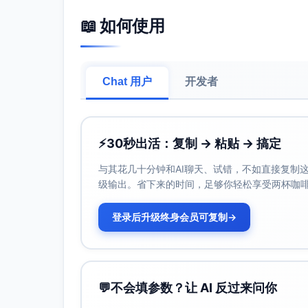
言/科学）并在年级上分层。
📖 如何使用
抽样策略：按学校/年级/学科分层，班级为
并行。
样本量与功效（简述）：以多层模型为基础估算
目标检测中等效应（d≈0.30）时，需≥24
Chat 用户
开发者
前功效计算；Cohen, 1988）。
四、干预界定与实施保真度
干预核心要素（举例）：思—对—议（Think–
⚡
30秒出活：复制 → 粘贴 → 搞定
票）、高质量提问与等待时间、结构化小组
（对齐ICAP原则；Chi & Wylie, 2014）。
与其花几十分钟和AI聊天、试错，不如直接复制这些
保真度（Fidelity of Implementa
级输出。省下来的时间，足够你轻松享受两杯咖
次数）、质量（互动深度/追问质量）、一
表与访谈三角互证（Century, Rudnick, & F
登录后升级终身会员可复制
→
五、数据来源与测量工具（多源三角互证）
学生自陈量表（多维参与度）
学生参与度量表（SEI；Appleton, Chris
💬
不会填参数？让 AI 反过来问你
合中学与高中）。
课堂参与/疏离量表（Engagement vs. Disaf