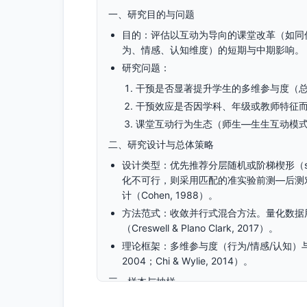
一、研究目的与问题
目的：评估以互动为导向的课堂改革（如同
为、情感、认知维度）的短期与中期影响。
研究问题：
干预是否显著提升学生的多维参与度（
干预效应是否因学科、年级或教师特征
课堂互动行为生态（师生—生生互动模
二、研究设计与总体策略
设计类型：优先推荐分层随机或阶梯楔形（st
化不可行，则采用匹配的准实验前测—后测
计（Cohen, 1988）。
方法范式：收敛并行式混合方法。量化数据
（Creswell & Plano Clark, 2017）。
理论框架：多维参与度（行为/情感/认知）与ICAP
2004；Chi & Wylie, 2014）。
三、样本与抽样
研究场域：K-12或本科通识/理工课程（