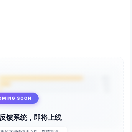
应探索（Century et al., 2010）。
培训、功效与随机化实施、伦理审批与家校沟通。
S/日志/FOI）。
过程记录。
M条目精简；观察安排与教学周历对齐。
85%
像与改进建议，以换取时间配合与数据接入。
12%
3%
卷平台，减少额外部署。
OMING SOON
D., & Reschly, A. L. (2006). Measuring cognitive and
 the Student Engagement Instrument. Journal of School
反馈系统，即将上线
2010). A framework for measuring fidelity of
这里留下您的使用心得，敬请期待。