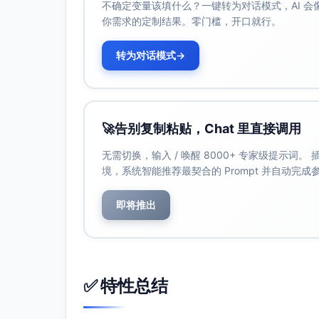
不确定变量该填什么？一键转为对话模式，AI 
行为与情感参与/疏离。
你需求的定制结果。零门槛，开口就行。
高教场域可补充NSSE相关分量表以捕捉课
本地化与试测：采用翻译—回译程序，进
转为对话模式
→
与跨时测量等值性（目标α≥0.70；RMSEA≤
课堂观察（课堂互动行为生态）
COPUS用于量化师生活动分布（适于本科STEM；Sm
🚀
告别复制粘贴，Chat 里直接调用
CLASS用于师生互动质量与情感/组织/教学支持（
2008）。
无需切换，输入 / 唤醒 8000+ 专家级提示词
ICAP行为编码：对学习活动进行P/A/C/I层级
境，系统智能推荐最契合的 Prompt 并自动完
观察抽样：系统取样覆盖每班至少3次（
册。目标观察者一致性：Cohen’s κ或ICC≥0.
即将推出
行为与过程数据（客观行为指标）
出勤、作业按时提交率、课堂发言/提问
学习分析数据：LMS点击流、资源访问、
Siemens, 2011）。
✅ 特性总结
碎片化时间抽样（momentary time-s
瞬时体验抽样（ESM）