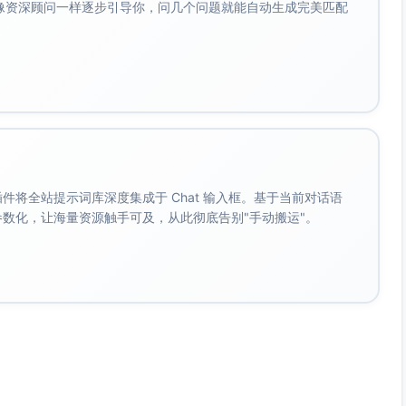
会像资深顾问一样逐步引导你，问几个问题就能自动生成完美匹配
堂参与与协作学习（Kuh, 2009）。
行认知访谈与验证性因素分析（CFA），检验量表的结构效度
0.08，CFI≥0.90）。
ith, Jones, Gilbert, & Wieman, 2013）。
K-3或相应版本；Pianta, La Paro, & Hamre,
。 插件将全站提示词库深度集成于 Chat 输入框。基于当前对话语
标注（Chi & Wylie, 2014）。
成参数化，让海量资源触手可及，从此彻底告别"手动搬运"。
基线/中期/后测），每次全节课；训练观察员并建立操作手
70（Shrout & Fleiss, 1979）。
次数（由观察记录或课程管理系统统计）。
帖子与回复数量、停留时长等（对齐隐私规范；Long &
ampling）记录学生在任务上的即时状态（Altmann, 1974）。