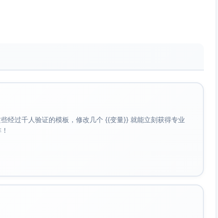
集群，随机分配至“互动改革先行组/延期组”或与匹配对照班级
。在典型校内班级内相关性（ICC≈0.05–0.15）条件下，
个班级，每班≥25名学生以达0.80功效（具体以基线ICC进行事
Pair–Share）、同伴教学/及时投票（点击器或在线投
讨论、形成性评价与即时反馈、以学习任务为中心的互动脚本
经过千人验证的模板，修改几个 {{变量}} 就能立刻获得专业
tion, FOI）指标：覆盖率（计划活动实施比例）、剂量（每节互动时长/
啡！
致性（与培训方案的吻合度）。采用教师日志、课堂观察核查
reeman, 2010）。
tenson, Kim, & Reschly, 2006）：强调认知与心理参与（适
fection；Skinner, Kindermann, & Furrer, 2009）：测量