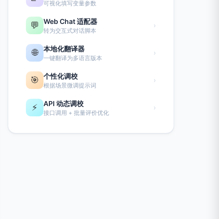
可视化填写变量参数
Web Chat 适配器
💬
›
转为交互式对话脚本
本地化翻译器
🌐
›
一键翻译为多语言版本
个性化调校
🎯
›
根据场景微调提示词
API 动态调校
⚡
›
接口调用 + 批量评价优化