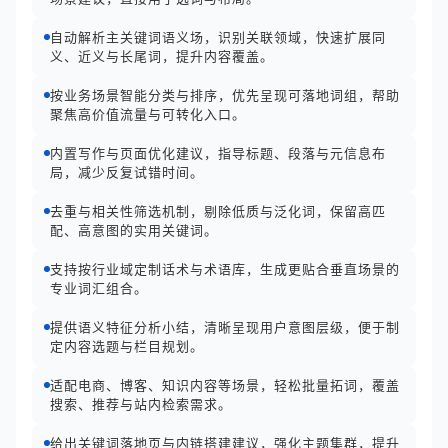
自动解析主关键词语义场，识别关联领域，快速扩展同
义、近义与长尾词，提升内容覆盖。
按业务场景智能分类与排序，优先呈现可落地词组，帮助
聚焦高价值流量与可转化入口。
内置写作与页面优化建议，指导标题、段落与元信息布
局，减少反复试错时间。
去重与相关性筛选机制，剔除低质与泛化词，保留高匹
配、高意图的实用关键词。
支持按行业域定制话术与术语库，生成更贴合垂直场景的
专业词汇组合。
提供语义特征分析小结，清晰呈现用户意图层级，便于制
定内容选题与栏目规划。
适配电商、博客、知识内容等场景，轻松批量拓词，覆盖
搜索、推荐与站内检索需求。
给出关键词落地页与内链搭建建议，强化主题集群，提升