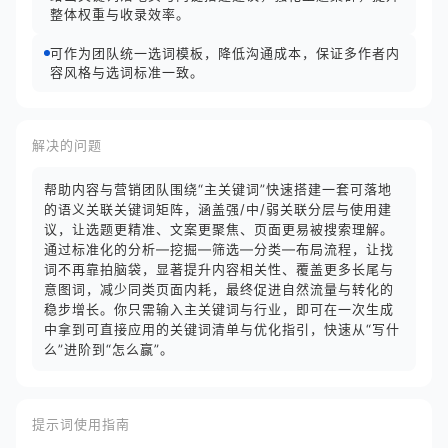
整体权重与收录效率。
可作为团队统一选词模板，降低沟通成本，保证多作者内
容风格与选词标准一致。
解决的问题
帮助内容与营销团队围绕“主关键词”快速搭建一套可落地
的语义关联关键词矩阵，涵盖强/中/弱关联分层与使用建
议，让选题更精准、文案更聚焦、页面更易被搜索理解。
通过标准化的分析—挖掘—筛选—分类—布局流程，让找
词不再靠拍脑袋，显著提升内容相关性、覆盖更多长尾与
意图词，减少同类页面内耗，最终促进自然流量与转化的
稳步增长。你只需输入主关键词与行业，即可在一次生成
中拿到可直接应用的关键词清单与优化指引，快速从“写什
么”进阶到“怎么赢”。
提示词使用指南