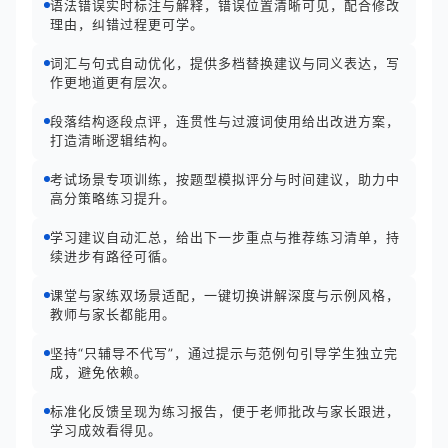
语法错误实时标注与解释，错误位置清晰可见，配合修改
理由，纠错过程更可学。
词汇与句式自动优化，提供多档替换建议与同义表达，写
作更地道更有层次。
段落结构逐段点评，连贯性与过渡词使用给出改进方案，
打造清晰逻辑结构。
考试场景专项训练，按题型模拟评分与时间建议，助力中
高分策略练习提升。
学习建议自动汇总，给出下一步重点与推荐练习清单，持
续进步有路径可循。
课堂与家练双场景适配，一键切换讲解深度与示例风格，
教师与家长都能用。
坚持“只辅导不代写”，通过提示与范例句引导学生独立完
成，避免依赖。
标准化反馈呈现为练习报告，便于老师批改与家长跟进，
学习成效看得见。