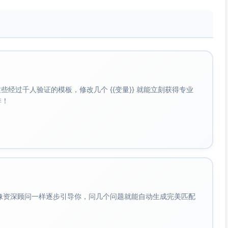
成分党拆解长图；抖音30分钟直播（问答+限量体验装秒
天对比”（提示个体差异）。
；私域群“使用手册+二次回购券”；复盘帖与下月计划征集。
育；评论区发“肤质自测表”与清单。
承接加粉/转化。
链，提升信任与社群留存。
经过千人验证的模板，修改几个 {{变量}} 就能立刻获得专业
挑战#；评论关键词“自测/体验装/打卡”；转发抽试用装；直
啡！
“未添加酒精/香精/色素等常见易致敏成分”；孕期适用需基于
据需基于真实第三方/自研测试后披露，未出结论前展示“测试
周；具体日期对齐实际月历）
子、形式、核心信息、互动设计、CTA、重点指标。发布时段
会像资深顾问一样逐步引导你，问几个问题就能自动生成完美匹配