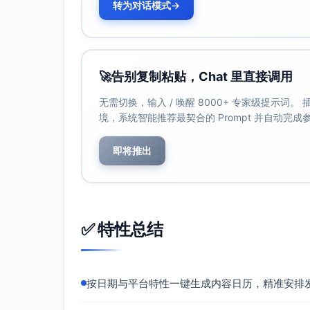
转为对话模式
→
周一 20:30｜《3步判断你是不是敏感
形式：多图长图（成分卡片封面）
核心：敏感肌判定三步+常见误区+
🚀
告别复制粘贴，Chat 里直接调用
互动：评论回“自测”领肤质自测表；置
CTA：关注+收藏；预约周五上新预
无需切换，输入 / 唤醒 8000+ 专家级提示词
指标：收藏率、评论质量、关键词排
境，系统智能推荐最契合的 Prompt 并自动完
周三 12:30｜成分溯源长图《为什么
即将推出
形式：长图/流程图
核心：关键成分、安全策略（未添加酒
互动：评论回“清单”领换季护理清单
CTA：关注#稳修护计划#话题
✅ 特性总结
指标：停留时长、收藏率
周二 21:00｜15秒短视频《泛红刺痛
形式：短视频对比（注意灯光/同机位
按日期与平台特性一键生成内容日历，精准安排
互动：评论回“体验”抽体验装
CTA：进主页了解上新时间