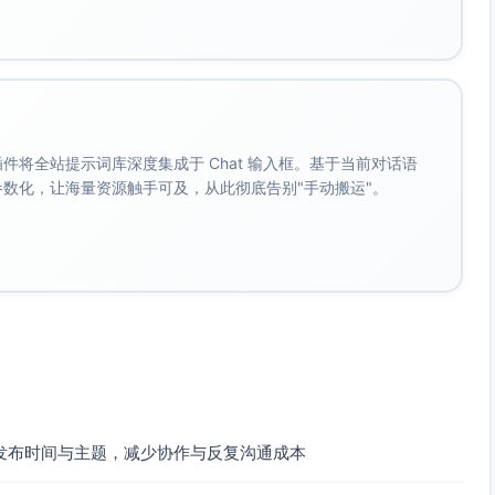
肌｜自测卡片可收藏》
基础修护路径
顶FAQ
告
。 插件将全站提示词库深度集成于 Chat 输入框。基于当前对话语
名
成参数化，让海量资源触手可及，从此彻底告别"手动搬运"。
这瓶更温和：配方思路+屏障理论》
精/香精/色素等）+孕期使用规范提示
→30分钟后舒缓妆面友好》
）
发布时间与主题，减少协作与反复沟通成本