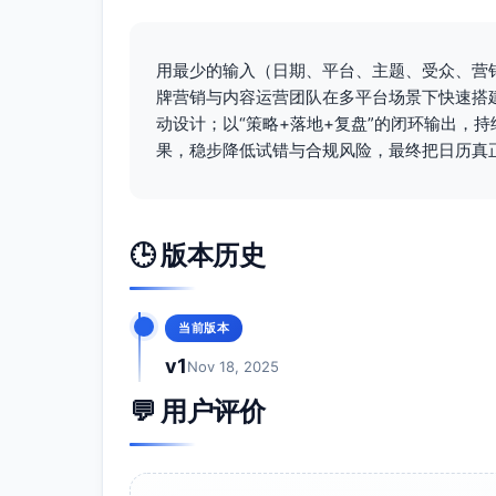
每条统一互动：评论“自测/体验”；
视频号
用最少的输入（日期、平台、主题、受众、营
周二 20:30｜图文《皮肤屏障受损的5
牌营销与内容运营团队在多平台场景下快速搭
互动：评论“清单”获PDF
动设计；以“策略+落地+复盘”的闭环输出，
CTA：关注+加入社群
果，稳步降低试错与合规风险，最终把日历真
周六 12:10｜长图《实验设计介绍：
CTA：预约第3周直播
指标：阅读完成率、预约量
🕒 版本历史
第2周｜场景种草
小红书
当前版本
周一 20:30｜图文《早晚修护搭配：7
v1
Nov 18, 2025
互动：评论“打卡”领取打卡模板
CTA：参与#7天稳定挑战#
💬 用户评价
周三 12:30｜达人素颜3天记录（拼
互动：评论“素颜”抽体验装