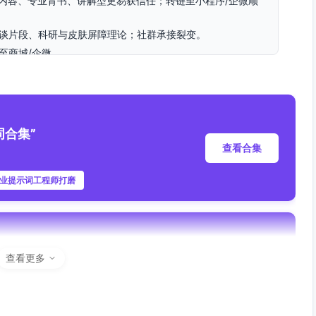
内容、专业背书、讲解型更易获信任；转链至小程序/企微顺
访谈片段、科研与皮肤屏障理论；社群承接裂变。
至商城/企微。
精简护肤、孕期可用关注人群；价格带100-300。
、开箱/测评/前后对比、医生/药师访谈；收藏成分卡片，参与评
合集”
查看合集
0-23:00；被“限时体验装”“0添加（常见刺激物）”“舒缓修护实验
习使用方法与修护节奏。
专业提示词工程师打磨
分安全焦虑（孕期）、精简护肤组合与使用顺序不清。
知→种草→口碑→转化闭环）。
示词合集”
查看更多
查看合集
睛
、痛点洞察，预告与15秒痛点短视频。
专业提示词工程师打磨
单；达人素颜3天试用；发起#7天稳定挑战#打卡。