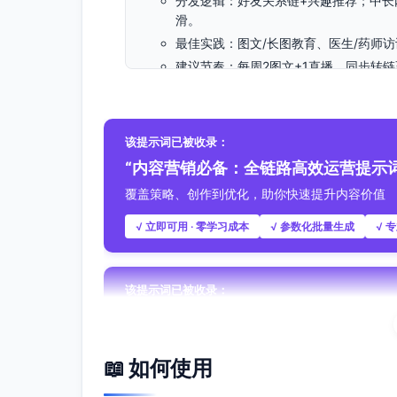
分发逻辑：好友关系链+兴趣推荐；中长
滑。
最佳实践：图文/长图教育、医生/药师
建议节奏：每周2图文+1直播，同步转链
目标受众特征描述
基本画像：25-35岁一二线女性，敏感肌、
该提示词已被收录：
内容偏好：15-45秒短视频、对比型图文
“内容营销必备：全链路高效运营提示词
论抽奖。
覆盖策略、创作到优化，助你快速提升内容价值
行为特征：活跃时段12:00-13:30、20:0
数据”触发；重客服响应/售后；愿入私域学
√ 立即可用 · 零学习成本
√ 参数化批量生成
√ 
核心痛点：泛红、干痒刺痛、屏障不稳、成
内容策略概述
该提示词已被收录：
月度主轴：敏感肌“稳态修护”新品上市（认
“产品推广者必备：全渠道品牌增长提
四周路径
覆盖策略到传播全流程，让品牌内容更高效更吸
第1周 认知建立：成分溯源、功效机制
📖 如何使用
√ 立即可用 · 零学习成本
√ 参数化批量生成
√ 
第2周 场景种草：早晚护肤搭配、换季清