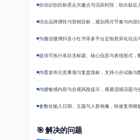
自动识别目标受众兴趣点与活跃时段，给出贴近
指标：完播率、互动率
周五 21:00｜预告视频《上新倒计时3
结合品牌调性与营销目标，规划周月节奏与内容
形式：15秒动效+卡片
互动：转发抽试用装
为微信微博抖音小红书等多平台定制差异化玩法
CTA：预约直播（第3周）
指标：转发量、预约量
提供可执行条目含标题、核心信息与表现形式，
抖音
周一 20:00｜开场钩子《红到发烫？给
内置发布注意事项与复盘指标，支持小步试验与
形式：对比短视频（前三秒聚焦泛红
互动：弹幕打“稳稳”领使用手册
内建敏感内容与合规风险提示，规避违规话题与
CTA：加企业微信领手册
指标：3秒留存、完播、加微率
参数化输入日期、主题与人群画像，快速复用模
周二 12:30｜《成分到底安全在哪里？
周四 20:30｜《精简护肤3步，少而有
周六 21:00｜《孕期护肤避雷清单（合
🎯 解决的问题
周日 12:30｜《红测布测试演示（敏感