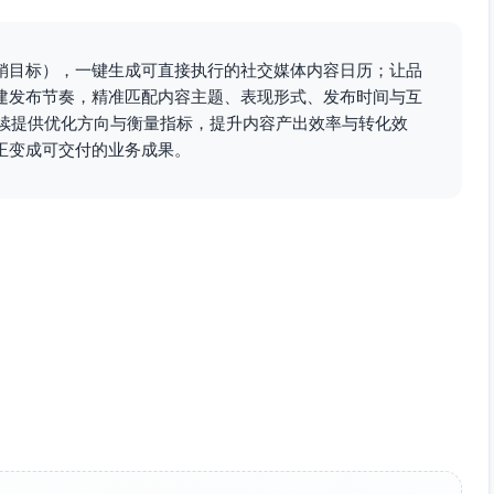
CTA加企微；指标：完播、互动、加购线索
销目标），一键生成可直接执行的社交媒体内容日历；让品
个信号与修护路径》
建发布节奏，精准匹配内容主题、表现形式、发布时间与互
持续提供优化方向与衡量指标，提升内容产出效率与转化效
正变成可交付的业务成果。
如何评估舒缓与屏障修护》（不公布未经验证结果）
天稳定挑战清单》
贴前后微变化，声明个体差异）