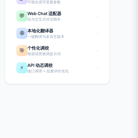
可视化填写变量参数
Web Chat 适配器
💬
›
转为交互式对话脚本
本地化翻译器
🌐
›
一键翻译为多语言版本
个性化调校
🎯
›
根据场景微调提示词
API 动态调校
⚡
›
接口调用 + 批量评价优化