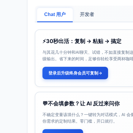
第3周 口碑放大：KOC批量试用合集、
杀），视频号转链；UGC征集“前后28
Chat 用户
开发者
第4周 转化收口：真实评论海报、FAQ
平台差异化执行
小红书：强调收藏价值、对比图与长图教
⚡
30秒出活：复制 → 粘贴 → 搞定
抖音：前三秒强冲击，功能点聚焦；直播
视频号：科学背书/屏障理论+微信内转
与其花几十分钟和AI聊天、试错，不如直接复制这些
统一话题与互动：#稳修护计划#、#7天稳定
级输出。省下来的时间，足够你轻松享受两杯咖
播“买正装送体验装”。
合规提示：不夸大功效；“0添加”描述限定为
登录后升级终身会员可复制
→
已完成的安全评估与法规允许表述；实验数
流程/指标设计”。
详细日历条目（按周一开启四
💬
不会填参数？让 AI 反过来问你
说明：每条含发布时间（建议）、内容主题/钩
不确定变量该填什么？一键转为对话模式，AI 
优先12:20-13:20与20:00-22:30。
你需求的定制结果。零门槛，开口就行。
第1周｜认知建立
小红书