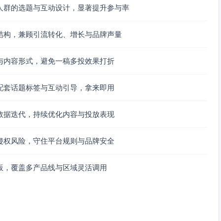
人群的选题与互动设计，显著提升参与率
天：成分亮点一图看懂》
结构，兼顾引流转化、增长与品牌声量
与内容形式，避免一稿多投效果打折
配套话题标签与互动引导，拿来即用
你15秒看舒缓差距》
数据迭代，持续优化内容与投放表现
→舒缓）
侵权风险，守住平台规则与品牌安全
板，覆盖多产品线与区域灵活调用
30秒讲配方逻辑》
效》
规提示）》
肌友好实践）》