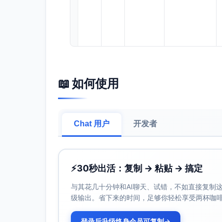
网
高
头部门
官方直播/
📖 如何使用
络
户体育
点播分发；
媒
频道、
赛事专题
体
视频平
页；赛后集
台、资
锦与数据可
Chat 用户
开发者
讯客户
视化；首页
端（含
推荐位与
本地门
Push
户）
⚡
30秒出活：复制 → 粘贴 → 搞定
与其花几十分钟和AI聊天、试错，不如直接复制这些
级输出。省下来的时间，足够你轻松享受两杯咖
社
高
抖音/快
官方账号运
登录后升级终身会员可复制
→