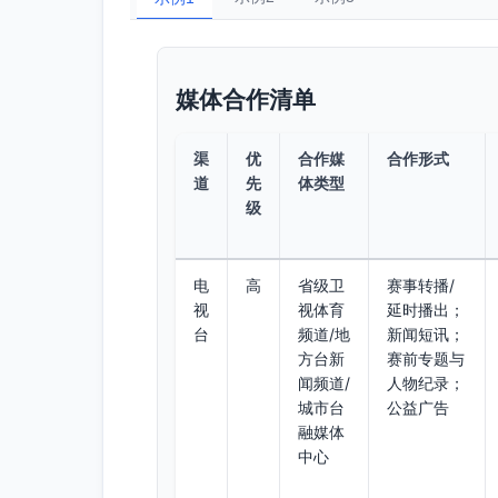
媒体合作清单
渠
优
合作媒
合作形式
道
先
体类型
级
电
高
省级卫
赛事转播/
视
视体育
延时播出；
台
频道/地
新闻短讯；
方台新
赛前专题与
闻频道/
人物纪录；
城市台
公益广告
融媒体
中心