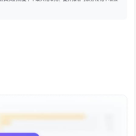
报道与天气交通提
发「观赛指南一页纸」；媒体手
：观赛页上线；社
册与采访预约系统上线；设备与
报+直播预告；广播：
网络压力测试
示
号/集锦播出；网络媒
赛时快讯SLA：重要赛况10分钟
播+数据面板；社媒：
内发布；图片素材30分钟内上
与选手互动；广播：
云；每日赛后新闻发布会与素材
况口播
盘点
专题；网络媒体：长
发布「官方成绩与纪录」；感谢
报告；社媒：幕后故
合作伙伴内容；整理选手故事与
次传播；广播：获奖选
公益主题
85%
12%
报告、纪录片短片、
完成KPI评估与投放ROI；发
3%
例
「报名意向问卷」与NPS；媒体