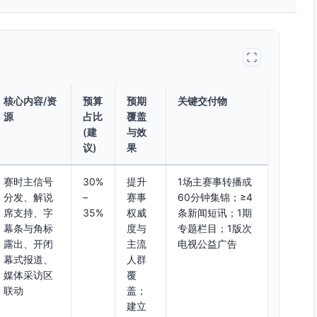
核心内容/资
预算
预期
关键交付物
源
占比
覆盖
(建
与效
议)
果
赛时主信号
30%
提升
1场主赛事转播或
分发、解说
–
赛事
60分钟集锦；≥4
席支持、字
35%
权威
条新闻短讯；1期
幕条与角标
度与
专题栏目；1版次
露出、开闭
主流
电视公益广告
幕式报道、
人群
媒体采访区
覆
联动
盖；
建立