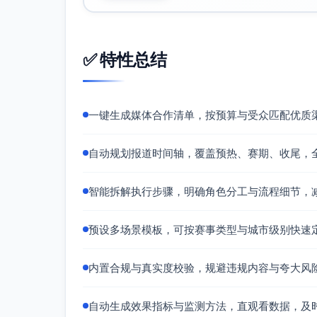
公
高
新闻办/
新闻发布
✅ 特性总结
关
行业媒
会；媒体接
与
体联合
待；采访区
媒
体/本地
管理；媒体
体
政务媒
手册与素材
一键生成媒体合作清单，按预算与受众匹配优质
服
体
包
务
自动规划报道时间轴，覆盖预热、赛期、收尾，
智能拆解执行步骤，明确角色分工与流程细节，
预设多场景模板，可按赛事类型与城市级别快速
备注：
合作均需签订合同并明确版权、播出窗口、
内置合规与真实度校验，规避违规内容与夸大风
所有内容必须真实准确，禁止夸大或涉及博
自动生成效果指标与监测方法，直观看数据，及
报道安排表（赛事全程时间轴