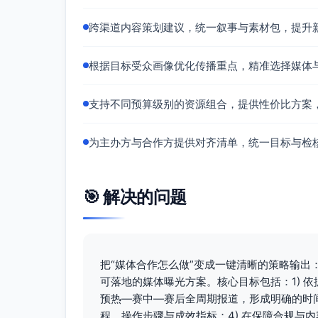
跨渠道内容策划建议，统一叙事与素材包，提升
时间
内容重点
渠道动作
节点
根据目标受众画像优化传播重点，精准选择媒体
T-45
品牌主视觉
电视台：栏目
～T-
发布、合作
络媒体：专题
支持不同预算级别的资源组合，提供性价比方案
30天
签约、报名/
荐；社媒：官
售票上线
#；广播：口
为主办方与合作方提供对齐清单，统一目标与检
T-30
赛制与观赛
电视台：专题
～T-
指南、场馆/
体：规则解读
14天
赛道介绍、
KOL探场探
🎯 解决的问题
明星选手故
事
T-14
倒计时加
电视台：新闻
把“媒体合作怎么做”变成一键清晰的策略输
～T-7
速、抽签/分
文+短视频快
可落地的媒体曝光方案。核心目标包括：1) 依
天
组发布、志
赛；广播：主
预热—赛中—赛后全周期报道，形成明确的时间
愿者/保障体
程、操作步骤与成效指标；4) 在保障合规与
系曝光