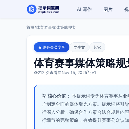
AI 写作
图片
视
首页
/
体育赛事媒体策略规划
🔥 终身会员专享
文生文
其它
体育赛事媒体策略规
👁️
212 次查看
📅
Nov 15, 2025
🏷️
v1
💡 核心价值：
本提示词专为体育赛事从业
户制定全面的媒体曝光方案。提示词将引
行深入分析，确保合作方案合法合规且内
行细节的完整策略，有效提升赛事公众认