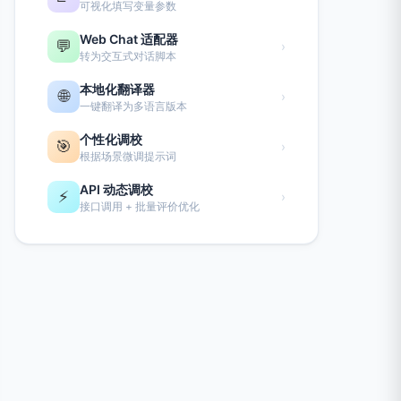
可视化填写变量参数
Web Chat 适配器
💬
›
转为交互式对话脚本
本地化翻译器
🌐
›
一键翻译为多语言版本
个性化调校
🎯
›
根据场景微调提示词
API 动态调校
⚡
›
接口调用 + 批量评价优化