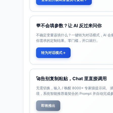
交
手/微
营；KOL矩
媒
博/微信
阵合作；多
体
公众号/
机位竖屏直
小红书
播/花絮；
等
UGC挑战赛
💬
不会填参数？让 AI 反过来问你
与话题运营
不确定变量该填什么？一键转为对话模式，AI 
你需求的定制结果。零门槛，开口就行。
转为对话模式
→
广
中
地方交
倒计时口
播
通/综
播；赛时连
电
合/FM
线；赛后人
🚀
告别复制粘贴，Chat 里直接调用
台
体育类
物采访；信
电台
息服务（交
无需切换，输入 / 唤醒 8000+ 专家级提示词
通、入场提
境，系统智能推荐最契合的 Prompt 并自动完
示）
即将推出