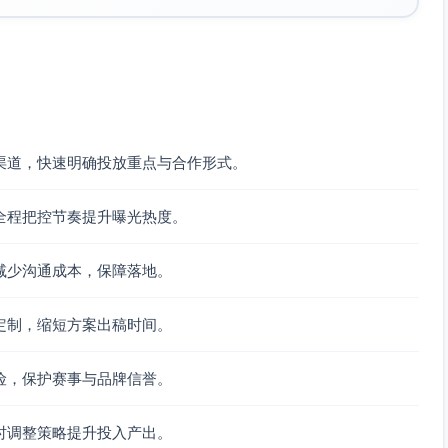
化
媒体注册系
5%–
保证
1场新闻发布会；
统、混合采
7%
报道
媒体手册与统一
访区(Mix
（含
顺畅
素材包；采访预
Zone)、公
服务
与口
约系统上线
共Wi-Fi与工
成
径统
渠道，快速明确投放重点与合作形式。
作台、摄影
本）
一；
位规划
降低
全程把控节奏提升曝光热度。
舆情
与误
报风
减少沟通成本，保障落地。
险
定制，缩短方案出稿时间。
素材使用范围、数据共享与审稿流程。
险，保护赛事与品牌信誉。
彩等敏感话题，遵守当地法律法规与平台审核规范。
时调整策略提升投入产出。
）