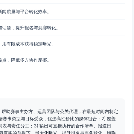
新闻质量与平台转化效率。
执行细节
与话题，提升报名与观赛转化。
预告与新闻首发；网
举办启动发布会；发媒体通稿与
页上线、首页软推
素材包（LOGO、海报、赛程、
，用有限成本获得稳定曝光。
号启动话题#冠军之路
票务链接）；确认转播/直播技
播倒计时开启
术方案与信号制作商
核点，降低多方协作摩擦。
片/人物纪录；网络媒
推出「赛事百科」内容矩阵（规
与数据科普；社媒：
则、裁判、历史纪录）；票务联
班；广播：深度采访
合促销；完成媒体注册与拍摄许
可流程
短讯；网络媒体：图
提前彩排直播连线；设舆情监测
出：帮助赛事主办方、运营团队与公关代理，在最短时间内制定
讯；社媒：话题挑战
关键词；统一回应口径准备Q&A
据赛事类型与目标受众，优选高性价比的媒体组合；2) 覆盖
持人口播提频
表与责任分工；3) 输出可直接执行的合作清单、报道日
内容真实的前提下，最大化曝光、提升报名与票务转化，增强