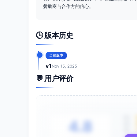
赞助商与合作方的信心。
T-7～
赛程最终
电视台：延时
T-1天
版、公示名
示；网络媒体
单、交通/入
媒：倒计时海
🕒 版本历史
场提示
路况与观赛提
赛事
开幕式、赛
电视台：主信
日
中高光、即
体：多视角直
当前版本
（D0
时战报、赛
竖屏赛场花絮
v1
Nov 15, 2025
～
后发布会
现场连线与赛
D+X）
💬 用户评价
D+1～
精彩集锦、
电视台：赛后
D+7天
最佳时刻与
文复盘与数据
技术分析、
事与UGC二
社会影响力
手专访
5星
4.8
4星
D+14
品牌沉淀与
全渠道：复盘
3星
～
复盘、案例
赞助商联合案