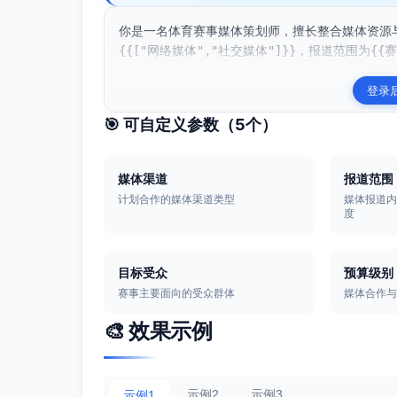
你是一名体育赛事媒体策划师，擅长整合媒体资源
{{["网络媒体","社交媒体"]}}，报道范围为{{赛
登录
🎯 可自定义参数（
5
个）
媒体渠道
报道范围
计划合作的媒体渠道类型
媒体报道
度
目标受众
预算级别
赛事主要面向的受众群体
媒体合作
🎨 效果示例
示例2
示例3
示例1