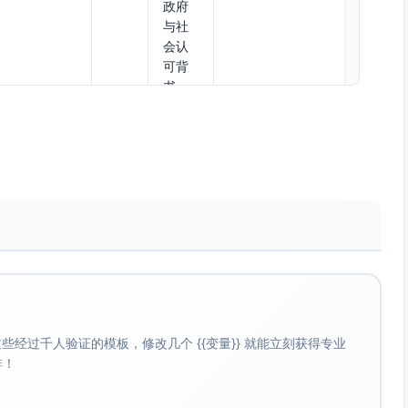
政府
与社
会认
可背
书
直播流接
25%
覆盖
1个赛事专题页；
入、数据看
–
泛体
≥3次首页/频道推
板、赛程与
30%
育与
荐资源位；≥10条
战报模版、
年轻
赛后集锦；数据
互动评论
用
图文≥12篇
区、站内话
户；
题页
强化
数据
与技
术型
内容
经过千人验证的模板，修改几个 {{变量}} 就能立刻获得专业
消费
啡！
统一视觉素
20%
引爆
倒计时海报≥10