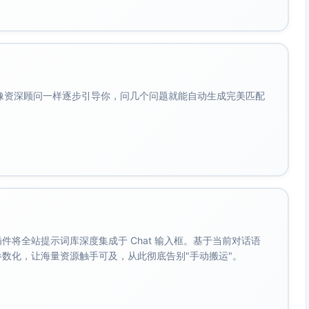
材包、赛事
–
话题
张；短视频≥30
话题#标签
25%
热度
条；直播≥4场；
#、互动抽
与互
KOL合作S级2人
奖、评论运
动；
+A/B级8–10人；
营SOP、短
沉淀
话题曝光目标1亿
视频拍摄位
粉丝
+（视平台与预算
资产
调整）
会像资深顾问一样逐步引导你，问几个问题就能自动生成完美匹配
与长
尾传
播
栏目口播时
8%–
通勤
倒计时口播≥20
段、车载人
10%
人群
条；现场连线≥6
群覆盖、主
高频
次；赛后采访≥3
持人互动、
触
期
赛场连线接
达；
。 插件将全站提示词库深度集成于 Chat 输入框。基于当前对话语
口
提升
成参数化，让海量资源触手可及，从此彻底告别"手动搬运"。
城市
氛围
与到
场转