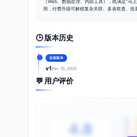
（Web、数据处理、内部工具），既满足“马
raise
 ValueError(
"select
用，付费升级可解锁复杂关联、多表联查、批
# 显式 label，使 Row 映射键名稳定
    columns = [allowed_fields[f].l
# 4) 过滤条件
🕒 版本历史
    filters = [

        Order.status == 
"paid"
,

        Order.order_date >= cutoff_
    ]

当前版本
if
 tenant_id 
is
not
None
:

        filters.append(Order.tenan
v1
Dec 10, 2025
if
 amount_min 
is
not
None
:

        filters.append(Order.amoun
💬 用户评价
if
 amount_max 
is
not
None
:

        filters.append(Order.amoun
# 5) 主查询（左联 users，按下单时
    stmt = (

        select(*columns)

        .select_from(Order)

        .join(User, Order.user_id 
5星
4.8
        .where(and_(*filters))

4星
        .order_by(Order.order_date
3星
        .offset((page - 
1
) * size)
