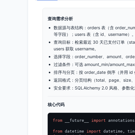
查询需求分析
数据源与表结构：orders 表（含 order_number
等字段）；users 表（含 id、username）
查询目标：检索最近 30 天已支付订单（status='
users 获取 username。
选择字段：order_number、amount、o
过滤条件：可选 amount_min/amount_ma
排序与分页：按 order_date 倒序（并用 i
返回格式：分页结构（total、page、size、pa
安全要求：SQLAlchemy 2.0 风格、
核心代码
from
 __future__ 
import
 annotations

from
 datetime 
import