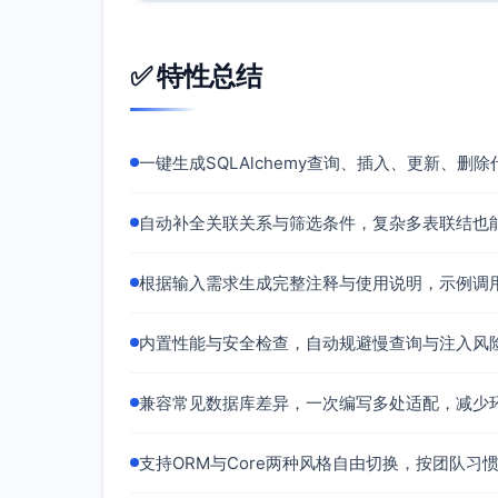
# 统一输出 ISO 8601 字符串（
if
 val.tzinfo 
is
None
:

return
 val.replace(tzi
✅ 特性总结
return
 val.isoformat()

if
isinstance
(val, Decimal):

# 保留精度，转字符串
return
str
(val)

return
 val

一键生成SQLAlchemy查询、插入、更新、
def
fetch_paid_orders
(
自动补全关联关系与筛选条件，复杂多表联结也能
    session: Session,

    *,

    page: 
int
 = 
1
,

根据输入需求生成完整注释与使用说明，示例调
    size: 
int
 = 
20
,

    amount_min: 
Optional
[Decimal] 
    amount_max: 
Optional
[Decimal] 
内置性能与安全检查，自动规避慢查询与注入风
    tenant_id: 
Optional
[
int
] = 
Non
    selected_fields: 
Optional
[Iter
) -> 
Dict
[
str
, 
Any
]:

兼容常见数据库差异，一次编写多处适配，减少
"""

    检索最近30天已支付订单，左联 users
    - 安全：字段白名单、参数化、限制分页
支持ORM与Core两种风格自由切换，按团队
    """