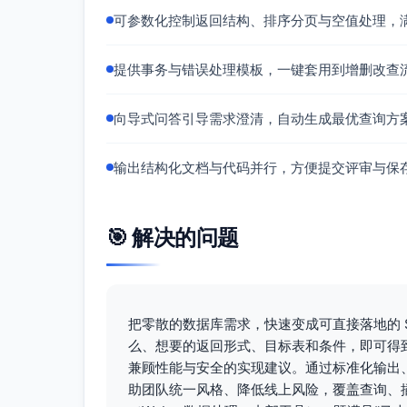
# 1) 分页参数校正
可参数化控制返回结构、排序分页与空值处理，
if
 page < 
1
:

        page = 
1
if
 size < 
1
:

提供事务与错误处理模板，一键套用到增删改查
        size = 
1
if
 size > MAX_PAGE_SIZE:

        size = MAX_PAGE_SIZE

向导式问答引导需求澄清，自动生成最优查询方
# 2) 时间边界（以 UTC 计算，避免各数
    now_utc = datetime.now(timezon
输出结构化文档与代码并行，方便提交评审与保
    cutoff_dt = now_utc - timedelt
# 3) 字段白名单
    allowed_fields = {

🎯 解决的问题
"order_number"
: Order.orde
"amount"
: Order.amount,

"order_date"
: Order.order_
"username"
: User.username,

    }

    default_fields = [
"order_numbe
把零散的数据库需求，快速变成可直接落地的 S
if
 selected_fields 
is
None
:

么、想要的返回形式、目标表和条件，即可得
        selected_fields = default_
兼顾性能与安全的实现建议。通过标准化输出
# 只保留白名单内字段
    safe_fields = [f 
for
 f 
in
 sele
助团队统一风格、降低线上风险，覆盖查询、
if
not
 safe_fields:
