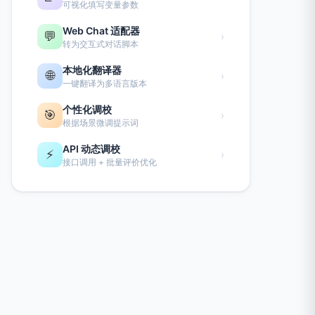
可视化填写变量参数
Web Chat 适配器
💬
›
转为交互式对话脚本
本地化翻译器
🌐
›
一键翻译为多语言版本
个性化调校
🎯
›
根据场景微调提示词
API 动态调校
⚡
›
接口调用 + 批量评价优化