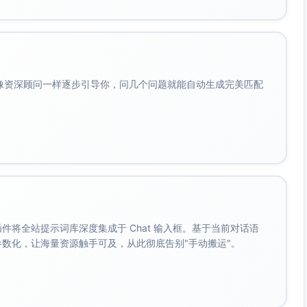
n(Integer, primary_key=
True
)

_column(String(
255
), nullable=
False
)

会像资深顾问一样逐步引导你，问几个问题就能自动生成完美匹配
n(Integer, primary_key=
True
)

pped_column(String(
64
), nullable=
False
, index=
True
, uniq
ed_column(Numeric(
12
, 
2
), nullable=
False
)

 mapped_column(DateTime(timezone=
True
), nullable=
False
, 
olumn(String(
32
), nullable=
False
, index=
True
)

column(ForeignKey(
"users.id"
), nullable=
False
, index=
Tru
d_column(Integer, nullable=
False
, index=
True
)

。 插件将全站提示词库深度集成于 Chat 输入框。基于当前对话语
导致压力
成参数化，让海量资源触手可及，从此彻底告别"手动搬运"。
Any
:

。"""