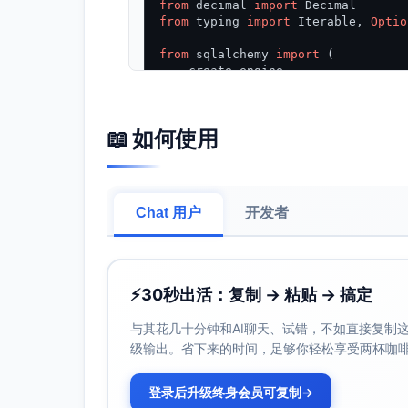
from
 decimal 
import
from
 typing 
import
 Iterable, 
Optio
from
 sqlalchemy 
import
 (

    create_engine,

    select,

    func,

    and_,

📖 如何使用
from
 sqlalchemy.orm 
import
 (

    DeclarativeBase,

    Mapped,

    mapped_column,

Chat 用户
开发者
    Session,

from
 sqlalchemy 
import
from
 sqlalchemy.exc 
import
 SQLAlch
⚡
30秒出活：复制 → 粘贴 → 搞定
# ========== 声明式模型（最小必要字段） 
与其花几十分钟和AI聊天、试错，不如直接复制这些
class
Base
(
DeclarativeBase
):

级输出。省下来的时间，足够你轻松享受两杯咖
pass
登录后升级终身会员可复制
→
class
User
(
Base
):
