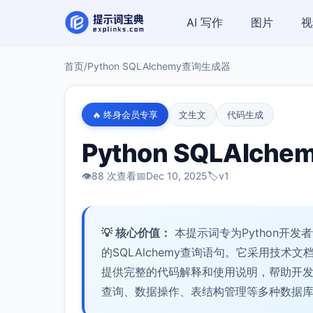
AI 写作
图片
视
首页
/
Python SQLAlchemy查询生成器
🔥 终身会员专享
文生文
代码生成
Python SQLAlc
👁️
88 次查看
📅
Dec 10, 2025
🏷️
v1
💡 核心价值：
本提示词专为Python开
的SQLAlchemy查询语句。它采用技
提供完整的代码解释和使用说明，帮助开
查询、数据操作、表结构管理等多种数据