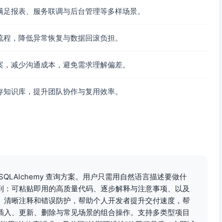
满足报表、服务联调与后台管理等多样场景。
流程，降低异常恢复与数据回滚负担。
案，减少沟通成本，避免需求理解偏差。
据库 CURRENT_DATE 差异）
e.utc)

存知识库，提升团队协作与复用效率。
a(days=
30
)

r_number,

date,

r"
, 
"amount"
, 
"order_date"
, 
"username"
]

QLAlchemy 查询方案。用户只需用自然语言描述要做什
到：可粘贴即用的高质量代码、逐步解释与注意事项、以及
fields

、清晰注释和错误防护，帮助个人开发者提升交付速度，帮
cted_fields 
if
 f 
in
 allowed_fields]

插入、更新、删除与常见场景的组合操作。支持多类型项目