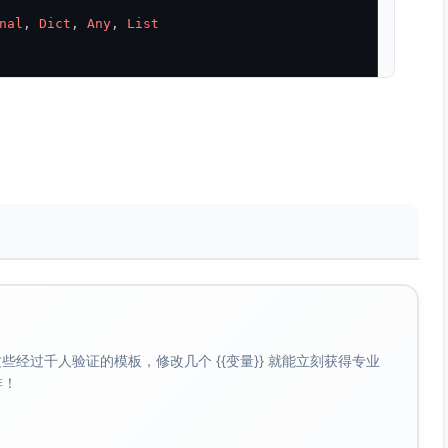
nal
, 
Dict
, 
Any
, 
List
emyError

==========
经过千人验证的模板，修改几个 {{变量}} 就能立刻获得专业
啡！