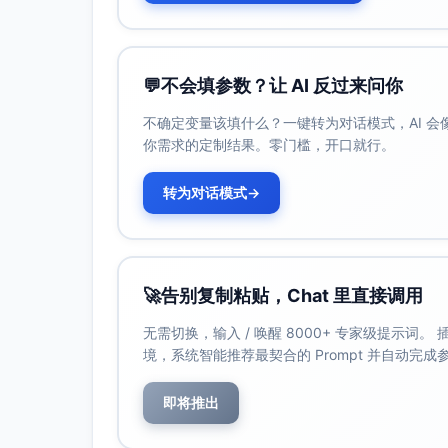
    __tablename__ = 
"users"
id
: Mapped[
int
] = mapped_colum
    username: Mapped[
str
] = mapped
💬
不会填参数？让 AI 反过来问你
class
Order
(
Base
):

不确定变量该填什么？一键转为对话模式，AI 
    __tablename__ = 
"orders"
你需求的定制结果。零门槛，开口就行。
id
: Mapped[
int
] = mapped_colum
    order_number: Mapped[
str
] = ma
转为对话模式
→
    amount: Mapped[Decimal] = mapp
    order_date: Mapped[datetime] =
    status: Mapped[
str
] = mapped_c
    user_id: Mapped[
int
] = mapped_
    tenant_id: Mapped[
int
] = mappe
🚀
告别复制粘贴，Chat 里直接调用
无需切换，输入 / 唤醒 8000+ 专家级提示词
# ========== 查询函数 ==========
MAX_PAGE_SIZE = 
100
# 防止过大分页
境，系统智能推荐最契合的 Prompt 并自动完
即将推出
def
_serialize_value
(
val: 
Any
) -> 
"""将值序列化为可 JSON 化的基本类型
if
isinstance
(val, datetime):
