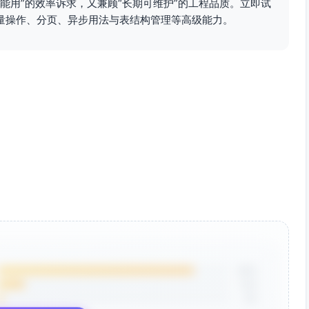
上能用”的效率诉求，又兼顾“长期可维护”的工程品质。立即试
ed_fields 为空或不在白名单中"
)

量操作、分页、异步用法与表结构管理等高级能力。
abel(f) 
for
 f 
in
 safe_fields]

dt,

t_id == tenant_id)

t >= amount_min)

t <= amount_max)

间倒序 + 次级 id 倒序保证稳定排序）
== User.
id
, isouter=
True
)

85%
12%
.desc(), Order.
id
.desc())

3%