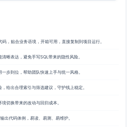
含时区或假定 UTC）
nfo=timezone.utc).isoformat()

删除代码，贴合业务语境，开箱可用，直接复制到项目运行。
清晰表达，避免手写SQL带来的隐性风险。
用一步到位，帮助团队快速上手与统一风格。
= 
None
,

= 
None
,

险，给出合理索引与筛选建议，守护线上稳定。
e
,

able[
str
]] = 
None
环境切换带来的改动与回归成本。
 取 username，支持参数化过滤与分页，返回分页结构。

大小。

习惯输出代码体例，易读、易测、易维护。