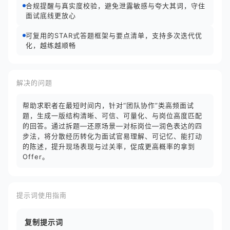
合规提醒与真实度校验，避免泄露敏感与夸大其词，守住
面试底线更放心
可复用的STAR式答题框架与要点清单，支持多次迭代优
化，越练越顺畅
解决的问题
帮助求职者在最短时间内，针对“团队协作”类高频面试
题，生成一版结构清晰、可信、可量化、与岗位高度匹配
的回答。通过拆题—还原场景—对标岗位—润色表达的四
步法，将分散经历转化为面试官易理解、可记忆、能打动
的陈述，提升现场表现与过关率，促成更高概率的拿到
Offer。
提示词使用指南
复制提示词