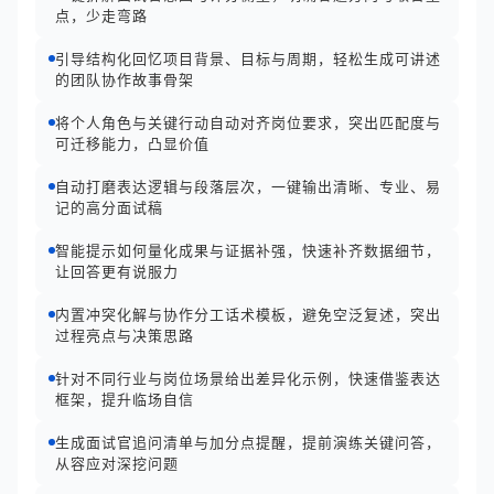
点，少走弯路
引导结构化回忆项目背景、目标与周期，轻松生成可讲述
的团队协作故事骨架
将个人角色与关键行动自动对齐岗位要求，突出匹配度与
可迁移能力，凸显价值
自动打磨表达逻辑与段落层次，一键输出清晰、专业、易
记的高分面试稿
智能提示如何量化成果与证据补强，快速补齐数据细节，
让回答更有说服力
内置冲突化解与协作分工话术模板，避免空泛复述，突出
过程亮点与决策思路
针对不同行业与岗位场景给出差异化示例，快速借鉴表达
框架，提升临场自信
生成面试官追问清单与加分点提醒，提前演练关键问答，
从容应对深挖问题