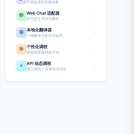
可视化填写变量参数
Web Chat 适配器
💬
›
转为交互式对话脚本
本地化翻译器
🌐
›
一键翻译为多语言版本
个性化调校
🎯
›
根据场景微调提示词
API 动态调校
⚡
›
接口调用 + 批量评价优化