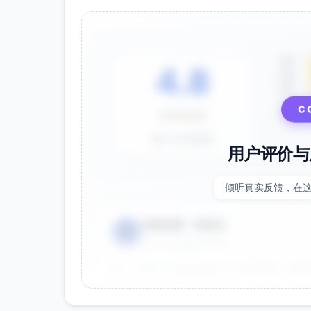
增强任务可控性
：通过时间限制推动项目迭
减少干扰
：明确的时间框架减少拖延和对低
加速学习与改进
：通过每次冲刺反馈优化时
5星
及时交付增量
：敏捷时间盒方法能确保关键
4.8
4星
3星
C
⭐⭐⭐⭐⭐
基于 28 条评价
用户评价与
倾听真实反馈，在
电商运营 - 张先生
👤
⭐⭐⭐⭐⭐
2025-01-15
双十一用这个提示词生成了20多张海报，效果
很灵活，能快速适配不同节日。
效果好
节省时间