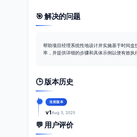
使用数据驱动评估（任务消耗时间 vs 时间盒
邀请团队成员以匿名形式提交反馈，鼓励开
🎯 解决的问题
持续优化时间盒·冲刺规划的流程。
跟踪进度并进行调整：
进度追踪工具
：通过实时工具（如Jira、Mo
帮助项目经理系统性地设计并实施基于时间盒
定期检查点
：在每日站会中识别时间盒未达
率，并提供详细的步骤和具体示例以便有效执
灵活性
：当确定某任务时间盒过于严格时，
果。
🕒 版本历史
团队协作和沟通：
明确角色与责任
：确保团队每位成员知道其
鼓励开放沟通
：通过所有成员透明分享进度
当前版本
知识共享
：在遇到阻碍时，团队需要协作解
v1
Aug 3, 2025
💬 用户评价
预期结果：
提高任务完成效率
：时间盒能促使团队更加