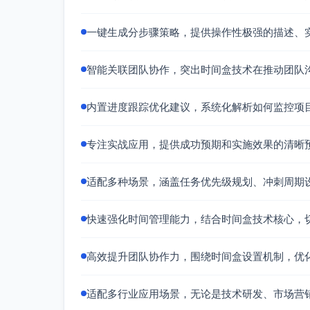
步骤4：召开每日站会监控时间盒执行情况
描述
：在每日站会上，团队成员汇报时间盒任
一键生成分步骤策略，提供操作性极强的描述、
了什么？今天计划做什么？有哪些障碍？）。
示例
：
智能关联团队协作，突出时间盒技术在推动团队
团队成员A报告需求分析已经完成，所花3
时1小时。
内置进度跟踪优化建议，系统化解析如何监控项
最佳实践
：
每日站会时间应限制在15分钟内，以保持效
专注实战应用，提供成功预期和实施效果的清晰
鼓励团队成员共享时间盒策略（例如对分心
适配多种场景，涵盖任务优先级规划、冲刺周期
步骤5：在冲刺回顾中评估时间盒效果
描述
：结合敏捷冲刺的惯例，团队在冲刺回顾
快速强化时间管理能力，结合时间盒技术核心，
务超时或提前完成，以及调整建议。
示例
：
高效提升团队协作力，围绕时间盒设置机制，优
通过回顾发现“需求分析”的时间盒设置偏
最佳实践
：
适配多行业应用场景，无论是技术研发、市场营