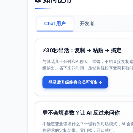
示例
：
项目目标：上线一个新功能模块。
Chat 用户
开发者
高优先级任务：完成需求分析（时间盒：4
盒：1天）。
最佳实践
：
⚡
30秒出活：复制 → 粘贴 → 搞定
使用敏捷“用户故事”作为任务单元，确保每
时间盒的设置需要遵循SMART原则（具体
与其花几十分钟和AI聊天、试错，不如直接复制这些
任务优先级可以通过敏捷中的“MoSCoW
级输出。省下来的时间，足够你轻松享受两杯咖
步骤2：在冲刺规划会议中引入时间盒
登录后升级终身会员可复制
→
描述
：在冲刺规划会议（Sprint Planni
齐，确保所有时间盒目标分配合理且可执行。
示例
：
💬
不会填参数？让 AI 反过来问你
假设团队要在两周冲刺中完成一个功能模块
冲刺规划中，团队发现“需求分析和设计”任
不确定变量该填什么？一键转为对话模式，AI 
天。
你需求的定制结果。零门槛，开口就行。