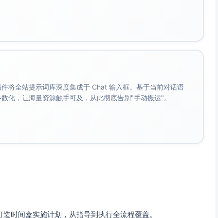
，不含复杂的多任务。
任务、时间盒和截止时间可视化。
具
。 插件将全站提示词库深度集成于 Chat 输入框。基于当前对话语
工作，期间可以依赖时间管理和跟踪工具（如Toggl、
成参数化，让海量资源触手可及，从此彻底告别"手动搬运"。
来记录时间消耗情况，以便对进度进行实时监督。
进展，发现原计划的5小时时间盒里只需要4小时完成，从而及
减少人为干预。
Technique），提高短时间专注力。
打造时间盒实施计划，从指导到执行全流程覆盖。