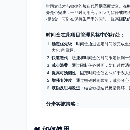
时间盒技术与敏捷的短迭代周期高度契合。在
务是否完成，一旦时间用完，团队将暂停或转
相结合，可以在保持生产率的同时，提高团队
时间盒在此项目管理风格中的好处：
确定优先级
：时间盒通过固定时间段完成重
大化”的目标。
快速迭代
：敏捷和时间盒的时间限定原则一
减少浪费
：通过限制任务时间，防止过度消
提高可预测性
：固定时间盒使团队和干系人
增强专注度
：通过明确时间限制，减少分心
鼓励反思与改进
：结合敏捷迭代反馈循环，
分步实施策略：
步骤1：定义任务优先级和时间盒周期
描述
：将项目目标分解为任务，并基于价值和
📖 如何使用
小时或天为单位）。根据冲刺周期，确保时间