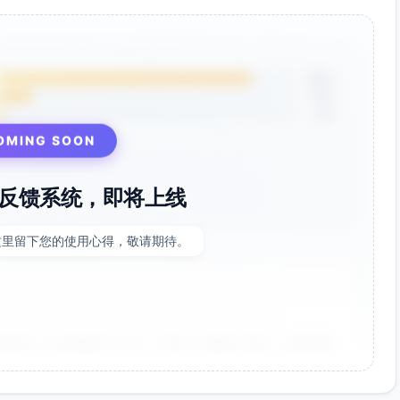
代更具韧性。
优先级任务的注意力分散。
间管理，提高团队成熟度。
85%
目标按时完成，最终提高项目整体成功率。
12%
3%
OMING SOON
反馈系统，即将上线
这里留下您的使用心得，敬请期待。
非常好！点击率提升了35%，节省了大量设计时间。参数调整