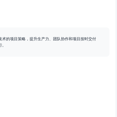
限制 vs 实际输出）。
放讨论改进方案。
nday、Trello）监控任务状态、时间消耗和完成情况。
技术的项目策略，提升生产力、团队协作和项目按时交付
标任务的原因，并即时调整任务安排。
行。
可以根据团队反馈调整资源和时间分配，而非完全限制任务效
任务及时间盒目标。
和挑战，形成信任，避免因时间压力导致的负担隐瞒。
决技术问题，通过讨论和分享减少时间浪费。
高效地利用时间，降低“分析瘫痪”。