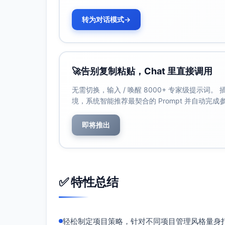
最佳实践
：
转为对话模式
→
通过团队协作验证时间盒设置的合理性。
确保每个任务的时间盒长度专注于单一目标
使用敏捷工具（如Jira、Trello等）将
🚀
告别复制粘贴，Chat 里直接调用
步骤3：实施时间盒管理并使用时间跟踪工
无需切换，输入 / 唤醒 8000+ 专家级提示词
描述
：团队成员按照分配的时间盒任务安排推进
境，系统智能推荐最契合的 Prompt 并自动完
Clockify、Jira Time Tracking）
示例
：
即将推出
一个开发人员记录他在“功能开发”任务上的
时为下一任务腾出了额外时间。
最佳实践
：
鼓励团队成员十分自律地遵从时间盒计划。
✅ 特性总结
利用简洁易用的工具自动化工作时间追踪，
在时间盒内实施“番茄工作法”（Pomodoro 
轻松制定项目策略，针对不同项目管理风格量身