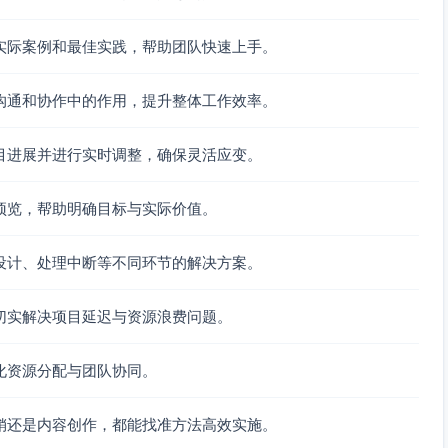
务的完成情况和遇到的困难（类似敏捷的三问流程：昨天完成
实际案例和最佳实践，帮助团队快速上手。
沟通和协作中的作用，提升整体工作效率。
小时略少于给定时间盒；成员B提到模块开发因意外技术问题超
目进展并进行实时调整，确保灵活应变。
率。
预览，帮助明确目标与实际价值。
问题的解决经验）。
设计、处理中断等不同环节的解决方案。
会议中分析时间盒实施效果，包括哪些任务准确完成、哪些任
切实解决项目延迟与资源浪费问题。
化资源分配与团队协同。
长，下次冲刺计划将缩短类似任务的时间。
销还是内容创作，都能找准方法高效实施。