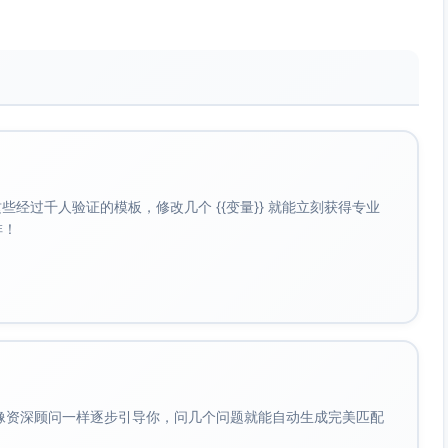
小时）；开发核心功能代码（时间盒：2天）；功能测试（时间
个任务都清晰可衡量。
、可衡量、可实现、相关、有时间限制）。
经过千人验证的模板，修改几个 {{变量}} 就能立刻获得专业
”方法（必须完成、应该完成、可以完成和延期完成）评估。
啡！
ng）中，将任务的时间盒信息与团队成员的能力和实际工时资源对
。
务的时间盒原本设置为2天，但分析后团队认为需要加长到3
会像资深顾问一样逐步引导你，问几个问题就能自动生成完美匹配