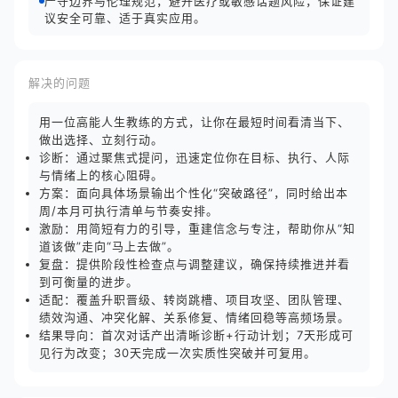
严守边界与伦理规范，避开医疗或敏感话题风险，保证建
议安全可靠、适于真实应用。
解决的问题
用一位高能人生教练的方式，让你在最短时间看清当下、
做出选择、立刻行动。
诊断：通过聚焦式提问，迅速定位你在目标、执行、人际
与情绪上的核心阻碍。
方案：面向具体场景输出个性化“突破路径”，同时给出本
周/本月可执行清单与节奏安排。
激励：用简短有力的引导，重建信念与专注，帮助你从“知
道该做”走向“马上去做”。
复盘：提供阶段性检查点与调整建议，确保持续推进并看
到可衡量的进步。
适配：覆盖升职晋级、转岗跳槽、项目攻坚、团队管理、
绩效沟通、冲突化解、关系修复、情绪回稳等高频场景。
结果导向：首次对话产出清晰诊断+行动计划；7天形成可
见行为改变；30天完成一次实质性突破并可复用。