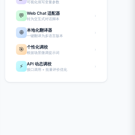
可视化填写变量参数
Web Chat 适配器
💬
›
转为交互式对话脚本
本地化翻译器
🌐
›
一键翻译为多语言版本
个性化调校
🎯
›
根据场景微调提示词
API 动态调校
⚡
›
接口调用 + 批量评价优化