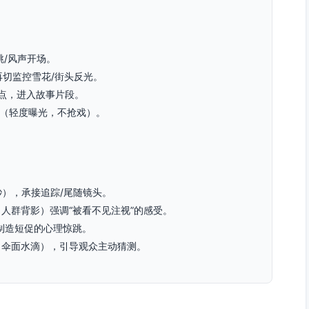
跳/风声开场。
，再切监控雪花/街头反光。
鼓点，进入故事片段。
行（轻度曝光，不抢戏）。
秒），承接追踪/尾随镜头。
人群背影）强调“被看不见注视”的感受。
制造短促的心理惊跳。
、伞面水滴），引导观众主动猜测。