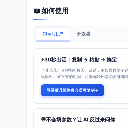
将此句作为临近收尾的悬念封口（最后1
📖 如何使用
叠加快速剪辑：钟表秒针/电梯数字/雨刷
配合节拍加速的鼓点或低频脉冲，逐级
在文案后立即满屏亮出片名与发布日期/
Chat 用户
开发者
执行建议：
优先A/B测试第1条与第2条的开场表现，
文案字体选择高可读无衬线，字重偏中粗；
⚡
30秒出活：复制 → 粘贴 → 搞定
保持每条文案上屏时长1.5–2.0秒，避免
与其花几十分钟和AI聊天、试错，不如直接复制这些
级输出。省下来的时间，足够你轻松享受两杯咖
登录后升级终身会员可复制
→
💬
不会填参数？让 AI 反过来问你