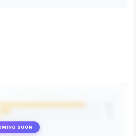
85%
12%
3%
OMING SOON