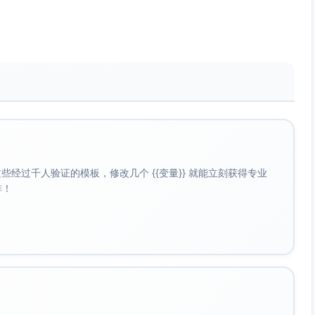
5秒内）。
扫过——用“时间流逝”的视觉隐喻。
压紧心跳感。
平台信息：雾城夜行（确保识别度与记忆点）。
观察完播率与收藏转化。
在暗景中加入微弱冷色描边以保证可读性。
观众读不完或破坏节奏。
经过千人验证的模板，修改几个 {{变量}} 就能立刻获得专业
啡！