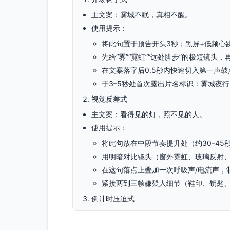
主文案：雾城不眠，真相不醒。
使用提示：
将此句置于预告开头3秒；黑屏+低频心
先给“雾”“霓虹”“远处脚步”的极短镜头
在文案落字后0.5秒内快速切入第一声
于3–5秒处首次露出片名标识：雾城夜
视觉反差式
主文案：看得见的灯，照不见的人。
使用提示：
将此句放在中段节奏提升处（约30–45
用明暗对比镜头（窗外霓虹、玻璃反射、
在这句落点上叠加一次呼吸声/电流声，
紧接两到三帧嫌疑人细节（鞋印、钥匙
倒计时压迫式
主文案：真相在夜里，时间不站在你这边。
使用提示：