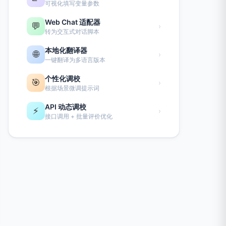
可视化填写变量参数
Web Chat 适配器
💬
›
转为交互式对话脚本
本地化翻译器
🌐
›
一键翻译为多语言版本
个性化调校
🎯
›
根据场景微调提示词
API 动态调校
⚡
›
接口调用 + 批量评价优化