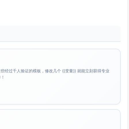
n。
选项或括注说明。
点。
词：Unter Einstellungen > Konto …，更贴合德语界面指引习
一并保持全篇一致；产品语境中“Performance”可接受。
 v3.2.1
经过千人验证的模板，修改几个 {{变量}} 就能立刻获得专业
 angenehmere Nutzung bei Dunkelheit.
啡！
llungen > Konto.
Startseite reduziert.
cher Verbindung gelegentlich fehl. Hinweis: Bitte die
t erteilen.
sswort zurücksetzen、QR-Code-Login、