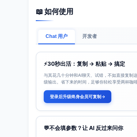
拼写与标点
📖 如何使用
复合名词建议加连字符：QR-Code-Logi
避免使用“/”并列释义；改为清晰的单一
文末不要使用中文句号，应使用德文标
Chat 用户
开发者
信息呈现
建议在“Einstellungen > Konto”前加介
惯。
“Performance”与“Leistung”二选
⚡
30秒出活：复制 → 粘贴 → 搞定
优化后的德文修订稿（建议稿） Produkt-Update
与其花几十分钟和AI聊天、试错，不如直接复制这些
Neu: Dunkelmodus (Dark Mode) für eine
级输出。省下来的时间，足够你轻松享受两杯咖
Neu: Passwort-Zurücksetzen unter Einste
Verbessert: Performance; Ladezeiten der 
登录后升级终身会员可复制
→
Behoben: QR-Code-Login schlug bei schwa
Berechtigungen in den Einstellungen erneu
可读性与SEO建议（面向德语读者）
💬
不会填参数？让 AI 反过来问你
标题与要点中保留用户高频搜索词：Dark Mode、Pa
Startseite、Performance。