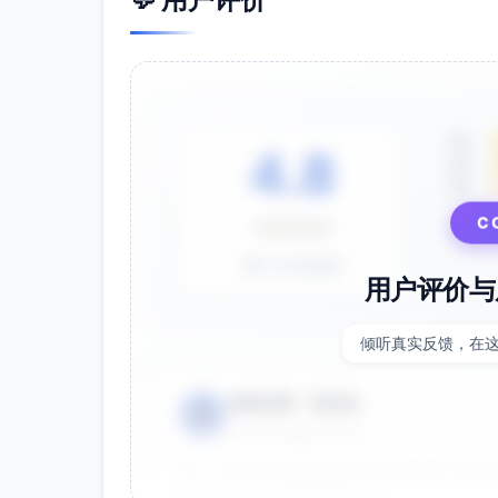
5星
4.8
4星
3星
C
⭐⭐⭐⭐⭐
基于 28 条评价
用户评价与
倾听真实反馈，在
电商运营 - 张先生
👤
⭐⭐⭐⭐⭐
2025-01-15
双十一用这个提示词生成了20多张海报，效果