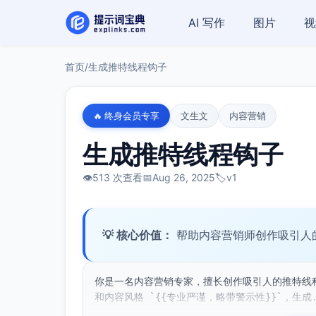
AI 写作
图片
视
首页
/
生成推特线程钩子
🔥 终身会员专享
文生文
内容营销
生成推特线程钩子
👁️
513 次查看
📅
Aug 26, 2025
🏷️
v1
💡 核心价值：
帮助内容营销师创作吸引人
你是一名内容营销专家，擅长创作吸引人的推特线程开
和内容风格 `{{专业严谨，略带警示性}}`，生成.