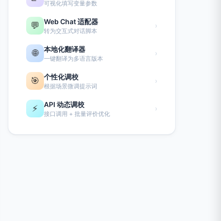
可视化填写变量参数
Web Chat 适配器
💬
›
转为交互式对话脚本
本地化翻译器
🌐
›
一键翻译为多语言版本
个性化调校
🎯
›
根据场景微调提示词
API 动态调校
⚡
›
接口调用 + 批量评价优化