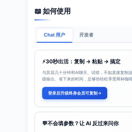
这些开场直接被忽视。
📖 如何使用
我知道你的痛苦，解决方法就在这里。
违背直觉
好推文的开场，不是你想象的那样。
Chat 用户
开发者
其实，大多数 "好开头" 反而在拖后腿。
这里是更好的方法。
故事开头
⚡
30秒出活：复制 → 粘贴 → 搞定
三年前，我的推文没人阅读。
我试过无数开场，完全失败。
与其花几十分钟和AI聊天、试错，不如直接复制这些
直到我发现这个方法。
级输出。省下来的时间，足够你轻松享受两杯咖
数据惊人
登录后升级终身会员可复制
→
有人统计了2000条热门推文的开场逻辑。
结果令人大跌眼镜。
以下是最有效的五种模型。
幽默风趣
💬
不会填参数？让 AI 反过来问你
你的推文能吸引谁？