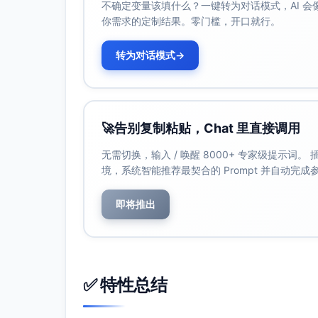
不确定变量该填什么？一键转为对话模式，AI 
你的妈妈，不包括别人。
你需求的定制结果。零门槛，开口就行。
换个开头，打开以下方法库。
经典倒叙
转为对话模式
→
这是一条彻底改变了我推特账号的开场。
但没人为此告诉过我这些秘诀。
直到我总结了这些技巧。
🚀
告别复制粘贴，Chat 里直接调用
无需切换，输入 / 唤醒 8000+ 专家级提示词
境，系统智能推荐最契合的 Prompt 并自动完
即将推出
✅ 特性总结