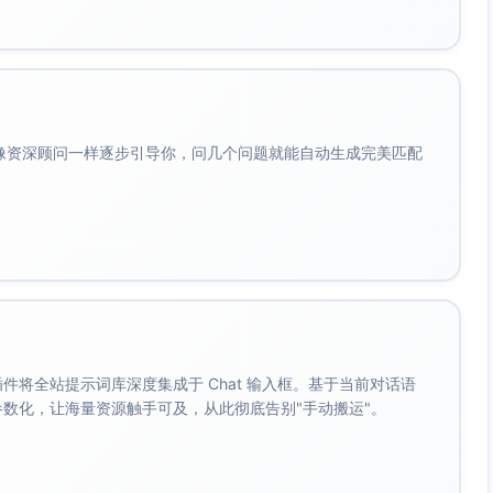
会像资深顾问一样逐步引导你，问几个问题就能自动生成完美匹配
午），避免骚扰。未点击不重复推送，可在消息中心保留入
用户可偏12:05（午休开始），美妆用户偏12:20（午休中段），
呼，不展示具体商品名称或价格历史，保护隐私。
如有）”等真实、审慎表达，不夸大承诺。
。 插件将全站提示词库深度集成于 Chat 输入框。基于当前对话语
（或满减/直减），观察点击领券率、加购率、首单转化率的边际提升
成参数化，让海量资源触手可及，从此彻底告别"手动搬运"。
心导向（“看评价更放心”）vs 稀缺导向（“库存变化快”），按用