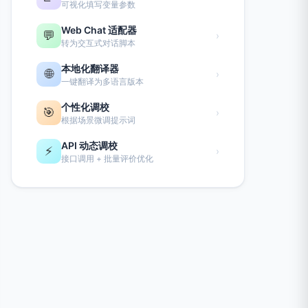
可视化填写变量参数
Web Chat 适配器
💬
›
转为交互式对话脚本
本地化翻译器
🌐
›
一键翻译为多语言版本
个性化调校
🎯
›
根据场景微调提示词
API 动态调校
⚡
›
接口调用 + 批量评价优化