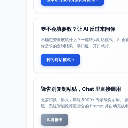
降（以平台真实数据为准）
预期效果
：点击回到商品页—加购—下单
整体策略建议
💬
不会填参数？让 AI 反过来问你
推送频率与时机
不确定变量该填什么？一键转为对话模式，AI 
频率：对该行为链仅推送一次（次日中
你需求的定制结果。零门槛，开口就行。
口。
时机：12:00–12:30为主窗口；家居
转为对话模式
→
以队列分批投放减少并发峰值。
个性化与合规
文案中仅使用用户浏览的品类与通用称
保障类文案使用“查看评价/售后说明（
🚀
告别复制粘贴，Chat 里直接调用
A/B测试建议
无需切换，输入 / 唤醒 8000+ 专家级提示词
优惠力度：A/B测试¥10 vs ¥20
境，系统智能推荐最契合的 Prompt 并自动完
与成本。
文案角度：省钱导向（“更划算”）vs 安
即将推出
户画像与品类分别投放。