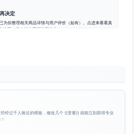
再决定
我们已为你整理相关商品详情与用户评价（如有）。点进来看看真
车收藏，喜欢就今天下单更安心。
情图/规格/评价的新用户
美妆偏“肤感与真实反馈”
中午推送；最近浏览行为包含查看详情/评价（如有）
单
库存紧张，先加购锁定
今天热度很高，部分款式库存变化较快。午休提醒：先加购物车锁
。
经过千人验证的模板，修改几个 {{变量}} 就能立刻获得专业
收藏行为（如有）的新用户
啡！
美妆提示“热门色号/套装”
午推送；所浏览SKU在近24小时出现明显销量增长或库存下