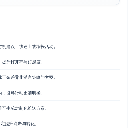
18–22字信息型标题；是否加入轻微情感词（如“午休好～”）提高
式 vs 单一CTA（“立即领券”），评估路径清晰度。
一由系统填充，确保与用户最近一次浏览一致。
单转化率、24小时内GMV与优惠成本、退货率（如有）。
时机建议，快速上线增长活动。
家居 vs 美妆，找出最佳匹配的文案—优惠组合。
待48–72小时触发“订单关怀/评价邀请”（遵守频控与用户
，提升打开率与好感度。
成三条差异化消息策略与文案。
为，引导行动更加明确。
即可生成定制化推送方案。
稳定提升点击与转化。