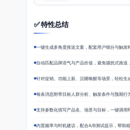
标题长度与语气：12–16字短标题 vs 
亲近感。
CTA词测试：领券—去加购—立即下单三段
动态占位：{家居/美妆}、{券金额}统
✅ 特性总结
监测指标与回溯
指标：打开率、领券点击率、加购率、首
一键生成多角度推送文案，配套用户细分与触发
人群分层复盘：价格敏感 vs 品质敏感、
留存承接：首单完成后不立刻二次促销，等
体验）。
自动匹配品牌语气与产品价值，避免骚扰式推送
针对促销、功能上新、沉睡唤醒等场景，轻松生
每条消息附带目标人群分析、触发条件与预期行
支持参数化填写产品名、场景与目标，一键调用
内置频率与时机建议，配合A/B测试提示，帮助