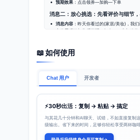
预期效果
：点击领券—加购—下单
消息二：放心挑选：先看评价与细节，
消息内容
：昨天你看过的{家居/美妆}，
实使用反馈与售后说明（如有），先加购物
目标用户
：
品质敏感：浏览中高价商品、频繁查看详
📖 如何使用
按品类分组：家居偏“耐用与实用细节”，
触发场景
：注册后24小时内未下单；次日
预期效果
：点击查看评价/详情—加购—下
Chat 用户
开发者
消息三：热卖提醒：你关注的{品类}
消息内容
：你昨天看的几款{家居/美妆}
定，喜欢就趁现在下单，错过可能要等补货
⚡
30秒出活：复制 → 粘贴 → 搞定
目标用户
：
与其花几十分钟和AI聊天、试错，不如直接复制这些
犹豫未决但有强兴趣：反复查看同款或
级输出。省下来的时间，足够你轻松享受两杯咖
按品类分组：家居提示“热门尺寸/颜色”，
触发场景
：注册后24小时内未下单；次日中
登录后升级终身会员可复制
→