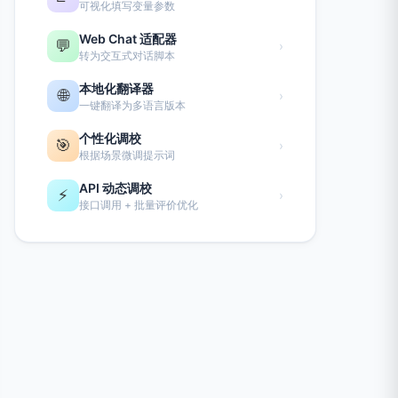
可视化填写变量参数
Web Chat 适配器
💬
›
转为交互式对话脚本
本地化翻译器
🌐
›
一键翻译为多语言版本
个性化调校
🎯
›
根据场景微调提示词
API 动态调校
⚡
›
接口调用 + 批量评价优化