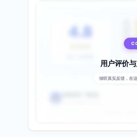
5星
4.8
4星
3星
C
⭐⭐⭐⭐⭐
基于 28 条评价
用户评价与
倾听真实反馈，在
电商运营 - 张先生
👤
⭐⭐⭐⭐⭐
2025-01-15
双十一用这个提示词生成了20多张海报，效果
很灵活，能快速适配不同节日。
效果好
节省时间