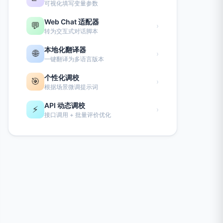
可视化填写变量参数
Web Chat 适配器
💬
›
转为交互式对话脚本
本地化翻译器
🌐
›
一键翻译为多语言版本
个性化调校
🎯
›
根据场景微调提示词
API 动态调校
⚡
›
接口调用 + 批量评价优化