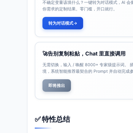
不确定变量该填什么？一键转为对话模式，AI 
0:11 主标题：拉伸
你需求的定制结果。零门槛，开口就行。
0:12 提示：肩放松
0:13 提示：缓慢呼气
转为对话模式
→
0:14 收尾：放松收工
镜头/剪辑：由中景缓慢推近面部和背阔线条；
三、字幕与图形规范
字数控制：主标题≤6字，辅助≤10字；居
🚀
告别复制粘贴，Chat 里直接调用
颜色与层级：主提示用高对比色（如白字+
无需切换，输入 / 唤醒 8000+ 专家级提示词
图形标注：在器械段使用箭头指示“肘向下”
境，系统智能推荐最契合的 Prompt 并自动完
四、节奏与安全提示
即将推出
节奏落点：强拍进场（0s）、强拍切主段（
安全提示（不占画面中心，右下角小字浮层，
热身：量力而行，落地轻。
器械：脊柱中立，勿借力摆动。
✅ 特性总结
拉伸：疼痛即停，保持呼吸。
五、拍摄与收音小贴士