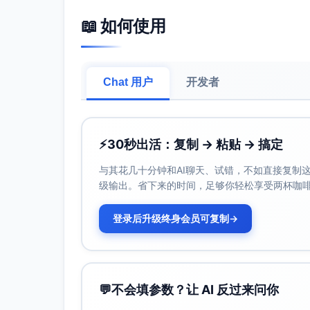
阔/肩胛区特写；镜头3（0:08-0:11）：
📖 如何使用
动作亮点：胸挺、肩胛先下沉再收；肘向下
屏幕文案（随发力点出现）：
0:04 主标题：发力
Chat 用户
开发者
0:05 提示：胸挺 肩下沉
0:06 节奏：向心1s
0:08 节奏：离心2s
0:10 提示：肘向下 不耸肩
⚡
30秒出活：复制 → 粘贴 → 搞定
镜头/剪辑：
与其花几十分钟和AI聊天、试错，不如直接复制这些
在向心峰值瞬间（约0:06与0:09）做1
级输出。省下来的时间，足够你轻松享受两杯咖
保持器械轨迹清晰；避免遮挡握把与肘
音效：峰值处加轻“click”或“boom-li
登录后升级终身会员可复制
→
0:11–0:15 拉伸（背阔肌侧向拉伸）
画面内容：单臂扶柱上方，身体侧屈，骨盆
动作亮点：肩远离耳朵、脊柱延展、均匀呼
💬
不会填参数？让 AI 反过来问你
屏幕文案：