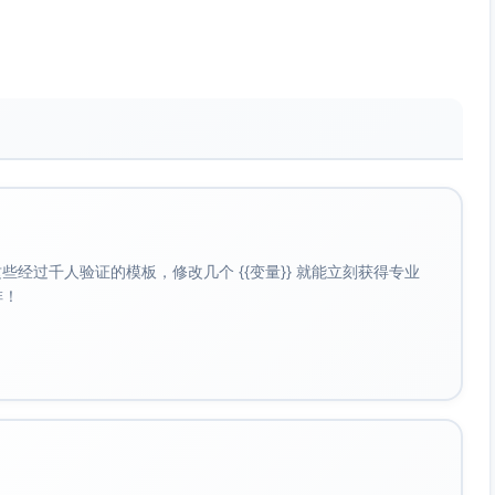
手柄与肘部轨迹特写。
贴体；向心1秒、离心2秒；全程脊柱中立。
经过千人验证的模板，修改几个 {{变量}} 就能立刻获得专业
0–20%慢放或定格0.25s，加描边/高亮背阔区域。
啡！
线。
te”强调发力；转场前降噪，接柔和呼气声。
与胸廓对齐，呼气放松背阔。
吸。