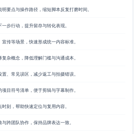
避免硬阴影遮挡关节。
说明要点与操作路径，缩短脚本反复打磨时间。
-6dB，增强真实感。
以便节奏剪辑。
下一步行动，提升留存与转化表现。
齐音乐强拍与镜头切换，即可得到节奏感强、动作要点突出、
、宣传等场景，快速形成统一内容标准。
释复杂概念，降低理解门槛与沟通成本。
设置、常见误区，减少返工与拍摄错误。
的项目符号清单，便于剪辑与字幕制作。
点时刻，帮助快速定位与复用内容。
放与跨团队协作，保持品牌表达一致。