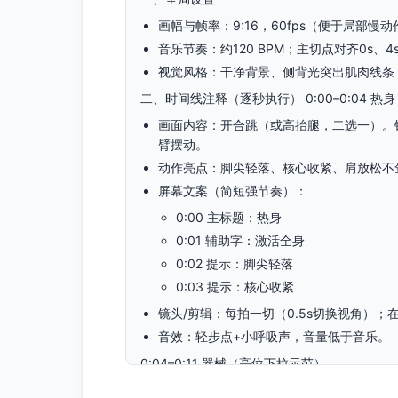
画幅与帧率：9:16，60fps（便于局部慢
音乐节奏：约120 BPM；主切点对齐0s、4
视觉风格：干净背景、侧背光突出肌肉线条
二、时间线注释（逐秒执行） 0:00–0:04 热
画面内容：开合跳（或高抬腿，二选一）。
臂摆动。
动作亮点：脚尖轻落、核心收紧、肩放松不
屏幕文案（简短强节奏）：
0:00 主标题：热身
0:01 辅助字：激活全身
0:02 提示：脚尖轻落
0:03 提示：核心收紧
镜头/剪辑：每拍一切（0.5s切换视角）；在0
音效：轻步点+小呼吸声，音量低于音乐。
0:04–0:11 器械（高位下拉示范）
画面内容：高位下拉机。镜头1（0:04-0:0