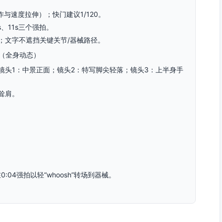
动作与速度拉伸）；快门建议1/120。
s、11s三个强拍。
；文字不遮挡关键关节/器械路径。
身（全身动态）
镜头1：中景正面；镜头2：特写脚尖轻落；镜头3：上半身手
耸肩。
:04强拍以轻“whoosh”转场到器械。
6）：四分之三侧中景，完整动作；镜头2（0:06-0:08）：背