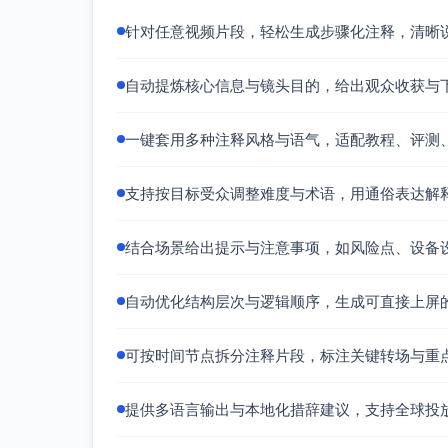
灯光：侧背光+面部补光，突出肌肉纹理但
针对任意视频片段，轻松生成步骤化注释，清晰
收音：主要用配乐；保留轻呼吸与器械金属声
素材余量：每段多拍3–5次，保留不同景别
自动提炼核心信息与镜头目的，给出观众收获与
可直接将以上时间线注释导入剪辑表，按秒对
信息简洁清晰的15秒健身短片。
一键套用多种注释风格与语气，适配教程、评测
支持按目标受众调整难度与术语，用通俗表达解
结合场景给出提示与注意事项，如风险点、设备
自动优化结构层次与逻辑顺序，生成可直接上屏
可按时间节点拆分注释片段，标注关键转场与重
提供多语言输出与本地化措辞建议，支持全球投