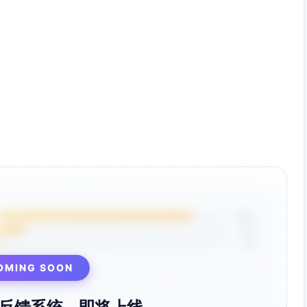
85%
12%
3%
OMING SOON