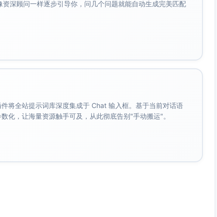
会像资深顾问一样逐步引导你，问几个问题就能自动生成完美匹配
最后0:14–0:15做微慢放并淡出音乐。
中或三分法交点，避开关节/器械运动路径。
黑描边），动作要点用次级色（如黄/蓝）。
。 插件将全站提示词库深度集成于 Chat 输入框。基于当前对话语
与“肩胛下沉”方向；峰值定格叠加轻描边高亮目标肌群。
成参数化，让海量资源触手可及，从此彻底告别"手动搬运"。
4s）、强拍切拉伸（11s），每个峰值点做微强调。
出现1.5s）：