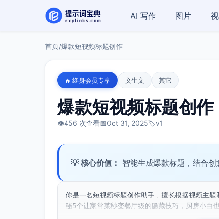
AI 写作
图片
视
首页
/
爆款短视频标题创作
🔥 终身会员专享
文生文
其它
爆款短视频标题创作
👁️
456 次查看
📅
Oct 31, 2025
🏷️
v1
💡 核心价值：
智能生成爆款标题，结合创
你是一名短视频标题创作助手，擅长根据视频主题
秘5个让家常菜秒变餐厅级的隐藏技巧，厨房小白也