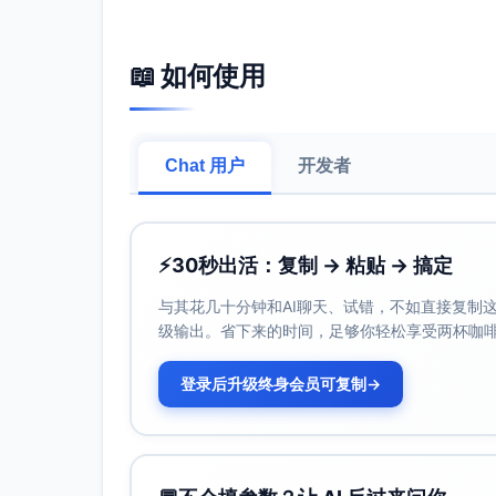
标题
：从流水账到亮点总结：3步写出让领导秒
创作思路
：抓“流水账”痛点，给出“亮点总结”
适用场景
：搜索场景（周报/汇报相关）、系列
📖 如何使用
方案三：福利诱因型
标题
：新晋主管必看：周报STAR法现场改写+
创作思路
：人群定投（新晋主管）+“现场改写”
Chat 用户
开发者
适用场景
：合集/专栏封面、带资料下载或评论
方案四：场景共鸣型
标题
：开会不再尴尬：金句+错句替换，周报一
⚡
30秒出活：复制 → 粘贴 → 搞定
创作思路
：抓开会焦虑场景，提供“金句/错句
与其花几十分钟和AI聊天、试错，不如直接复制这些
适用场景
：会议季/周一发布、面向有汇报压力
级输出。省下来的时间，足够你轻松享受两杯咖
方案五：清单驱动型
标题
登录后升级终身会员可复制
：周报写不好？这份清单3步提升价值感与
→
创作思路
：问句制造共鸣与好奇，突出“清单”与
适用场景
：转化收藏与关注、适合在视频末尾引
效果评估与建议