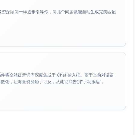
中点击率较高；方案三在精准人群（新晋主管）转化与完播更
五适合提高收藏率。
会像资深顾问一样逐步引导你，问几个问题就能自动生成完美匹配
 人群定向（新晋主管）；加入“附模板/清单”与不加的版本对比收
TAR/可视化”等搜索高频词，提高被动搜索流量。
如「附模板」「可复制清单」，增强工具感。
投放，匹配用户即时需求，提升点击与完播。
。 插件将全站提示词库深度集成于 Chat 输入框。基于当前对话语
成参数化，让海量资源触手可及，从此彻底告别"手动搬运"。