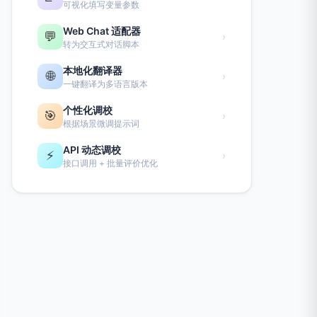
可视化填写变量参数
Web Chat 适配器
💬
›
转为交互式对话脚本
本地化翻译器
🌐
›
一键翻译为多语言版本
个性化调校
🎯
›
根据场景微调提示词
API 动态调校
⚡
›
接口调用 + 批量评价优化