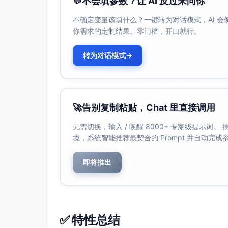
💬
不会填参数？让 AI 反过来问你
预估点击表现：方案一与方案二在广泛人群
优；方案四适合在会议节点提升互动；方案
不确定变量该填什么？一键转为对话模式，AI 
改进建议：
你需求的定制结果。零门槛，开口就行。
A/B测试：数字靠前（90秒/3步）vs
转为对话模式
→
藏与转发。
关键词优化：在标题前10字加入“周报/S
触发收藏：可在标题或封面补充小标签
节点发布：周一早间或周报提交前时段
🚀
告别复制粘贴，Chat 里直接调用
无需切换，输入 / 唤醒 8000+ 专家级提示词
境，系统智能推荐最契合的 Prompt 并自动完
即将推出
✅ 特性总结