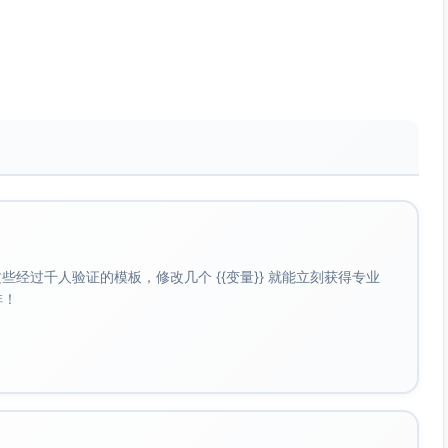
懂的周报
反转；数字“3步”降低学习成本，“秒懂”强调可读性与清晰度。
课第一集。
模板
提升真实感与可信度+“模板”提供直接收益，激发收藏与转发。
区置顶模板的内容。
图说清
替换”可用话术与“一图说清”可视化解决方案，增强可复制性。
经过千人验证的模板，修改几个 {{变量}} 就能立刻获得专业
的用户群。
啡！
存在感
“3步”降低门槛，直接承诺“价值感与存在感”这一核心收益。
导领取清单/模板。