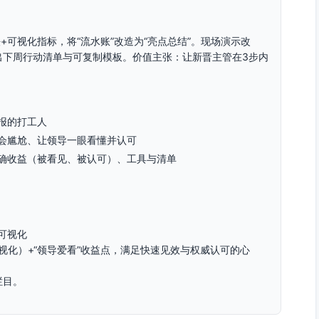
+可视化指标，将“流水账”改造为“亮点总结”。现场演示改
出下周行动清单与可复制模板。价值主张：让新晋主管在3步内
报的打工人
会尴尬、让领导一眼看懂并认可
确收益（被看见、被认可）、工具与清单
标可视化
可视化）+“领导爱看”收益点，满足快速见效与权威认可的心
栏目。