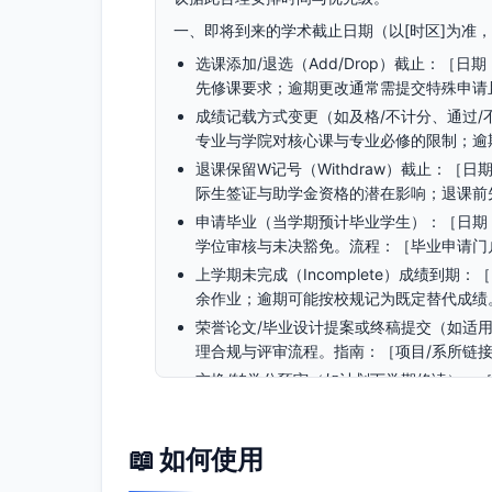
一、即将到来的学术截止日期（以[时区]为准
选课添加/退选（Add/Drop）截止：［
先修课要求；逾期更改通常需提交特殊申请
成绩记载方式变更（如及格/不计分、通过/
专业与学院对核心课与专业必修的限制；逾
退课保留W记号（Withdraw）截止：［
际生签证与助学金资格的潜在影响；退课前
申请毕业（当学期预计毕业学生）：［日期
学位审核与未决豁免。流程：［毕业申请门
上学期未完成（Incomplete）成绩到
余作业；逾期可能按校规记为既定替代成绩
荣誉论文/毕业设计提案或终稿提交（如适
理合规与评审流程。指南：［项目/系所链
交换/转学分预审（如计划下学期修读）：
认定。流程：［国际与转学分办公室链接］
下学期预选课与注册冻结解除（清除Registr
📖 如何使用
约、清缴财务欠费、提交免疫材料与其他行
接］。