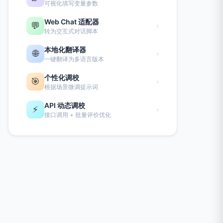
可视化填写变量参数
Web Chat 适配器
💬
›
转为交互式对话脚本
本地化翻译器
🌐
›
一键翻译为多语言版本
个性化调校
🎯
›
根据场景微调提示词
API 动态调校
⚡
›
接口调用 + 批量评价优化