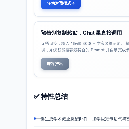
系相关办公室，以便获得及时的个性化支持并保留必要的处理时
转为对话模式
→
1990）。
此致 敬礼
［姓名］ ［职称，例如：本科生学业顾问］ ［学
🚀
告别复制粘贴，Chat 里直接调用
| ［办公室地址］ ［办公时间或预约方式］
参考文献（APA第7版）
无需切换，输入 / 唤醒 8000+ 专家级提示词
境，系统智能推荐最契合的 Prompt 并自动完
Claessens, B. J. C., Van Eerde, W., Rutte,
management literature. Personnel Review
https://doi.org/10.1108/004834807107
即将推出
Macan, T. H., Shahani, C., Dipboye, R. L., 
management: Correlations with academic 
Psychology, 82(4), 760–768.
https://do
Steel, P. (2007). The nature of procrastin
✅ 特性总结
quintessential self-regulatory failure. Psy
https://doi.org/10.1037/0033-2909.133.
注：本邮件为提醒性质，具体日期、政策与流
际信息与链接。上述参考文献旨在支持时间管
一键生成学术截止提醒邮件，按学段定制语气与