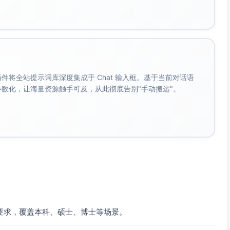
效（Claessens et al., 2007；Macan et al.,
院/部门名称］ ［学校全称］ ［联系电话］ | ［电子邮箱］
。 插件将全站提示词库深度集成于 Chat 输入框。基于当前对话语
成参数化，让海量资源触手可及，从此彻底告别"手动搬运"。
 C. G., & Roe, R. A. (2007). A review of the time
, 36(2), 255–276.
26136
& Phillips, A. P. (1990). College students’ time
performance and stress. Journal of Educational
i.org/10.1037/0022-0663.82.4.760
ation: A meta-analytic and theoretical review of
chological Bulletin, 133(1), 65–94.
1.65
程以贵校官方发布为准；请将上文中的［］内容替换为贵校实
理与及时决策对学业结果的重要性之证据基础。
要求，覆盖本科、硕士、博士等场景。