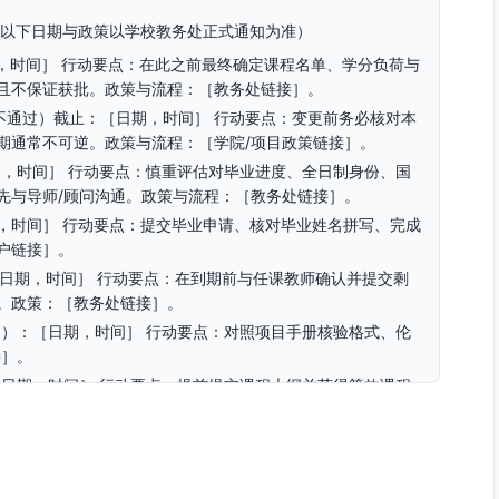
，以下日期与政策以学校教务处正式通知为准）
日期，时间］ 行动要点：在此之前最终确定课程名单、学分负荷与
且不保证获批。政策与流程：［教务处链接］。
不通过）截止：［日期，时间］ 行动要点：变更前务必核对本
期通常不可逆。政策与流程：［学院/项目政策链接］。
日期，时间］ 行动要点：慎重评估对毕业进度、全日制身份、国
先与导师/顾问沟通。政策与流程：［教务处链接］。
，时间］ 行动要点：提交毕业申请、核对毕业姓名拼写、完成
户链接］。
期：［日期，时间］ 行动要点：在到期前与任课教师确认并提交剩
。政策：［教务处链接］。
用）：［日期，时间］ 行动要点：对照项目手册核验格式、伦
接］。
［日期，时间］ 行动要点：提前提交课程大纲并获得等效课程
。
ation Holds）：［开始日期］前 行动要点：完成学业指导预
政要求，以保证注册资格。查看冻结原因：［学生信息系统链