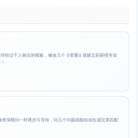
为保证中期与期末评估的及时安排，建议在［日期］前提交或
。
核对已修学分、核心要求与在修课程的适配性；如发现不一致，尽快与
重）进行情境评估，必要时在Add/Drop或W截止前调整。
］。
经过千人验证的模板，修改几个 {{变量}} 就能立刻获得专业
以免错过预注册时段：［学生信息系统链接］。
啡！
专业认证与后续研修（含研究生院与执业资格）的影响：［政策
终学期计划，避免延迟毕业风险：［毕业清单链接］。
］；预约学业咨询：［预约链接］。
/服务台链接］。
链接］。
会像资深顾问一样逐步引导你，问几个问题就能自动生成完美匹配
话/政策链接］。
截止日期至少［建议提前天数，例如：3–5个工作日］前联