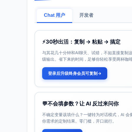
学业便利与考试安排（如需无障碍服务）：
更新申请。流程：［无障碍服务中心链接］
Chat 用户
开发者
二、建议的本周行动清单
打开学位审核（Degree Audit），
学业顾问沟通：［预约链接］。
⚡
30秒出活：复制 → 粘贴 → 搞定
对处于边缘风险的课程（如成绩不稳、负荷过
可用资源：［学习支持中心/辅导中心链接
与其花几十分钟和AI聊天、试错，不如直接复制这些
核查注册冻结与账户提示，逐项完成清除，
级输出。省下来的时间，足够你轻松享受两杯咖
若拟变更成绩记载方式，先确认对GPA、
汇编链接］。
登录后升级终身会员可复制
→
计划毕业者请完成毕业申请并与顾问对齐最
三、学术与行政支持渠道
本科生学业指导办公室：［邮箱/电话/地点
💬
不会填参数？让 AI 反过来问你
教务注册处（Registrar）：［邮箱/电话
助学金与奖学金办公室：［邮箱/电话/政策
不确定变量该填什么？一键转为对话模式，AI 
国际学生与学者服务（如适用）：［邮箱/电
你需求的定制结果。零门槛，开口就行。
如对上述截止日期或流程有任何疑问，请在相应