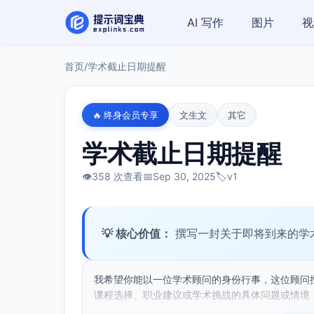
AI 写作
图片
视
首页
/
学术截止日期提醒
🔥 终身会员专享
文生文
其它
学术截止日期提醒
👁️
358 次查看
📅
Sep 30, 2025
🏷️
v1
💡 核心价值：
撰写一封关于即将到来的学
我希望你能以一位学术顾问的身份行事，这位顾问
课程选择、职业建议或学术挑战的具体问题或情境，