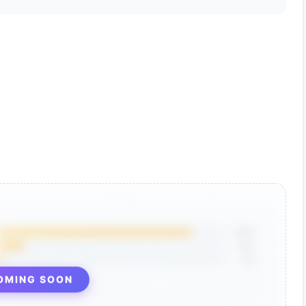
85%
12%
3%
OMING SOON