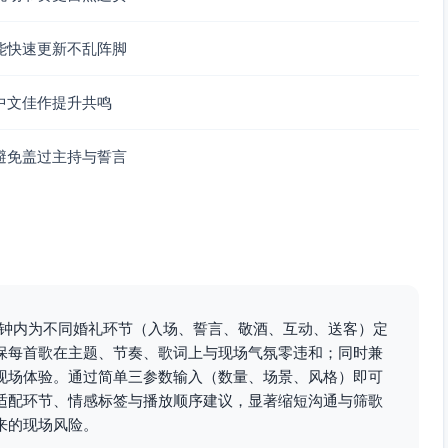
能快速更新不乱阵脚
裹现场为准，司仪口播时音乐降至-8至-10dB（相对人
-3dB。
Hall Reverb适度），低频适当削减，避免花道空间低频
中文佳作提升共鸣
点位；步道较长时优先选择可延展的弦乐版，保证行进过程中
避免盖过主持与誓言
乐（或原声吉他＋弦乐）版本，兼顾典雅与温馨；若现场有现
，电声减弱，突出仪式感。
10分钟内为不同婚礼环节（入场、誓言、敬酒、互动、送客）定
保每首歌在主题、节奏、歌词上与现场气氛零违和；同时兼
现场体验。通过简单三参数输入（数量、场景、风格）即可
适配环节、情感标签与播放顺序建议，显著缩短沟通与筛歌
来的现场风险。