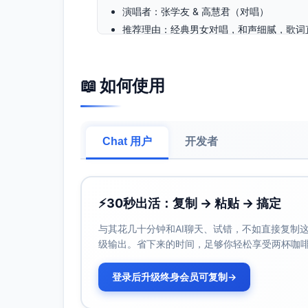
演唱者：张学友 & 高慧君（对唱）
推荐理由：经典男女对唱，和声细腻，歌词
入时的互相注目与微笑，突显彼此的主角感
适合环节：新郎入场或新人合体步入中段
情感特点：珍惜、浪漫、典雅
📖 如何使用
歌曲3：最浪漫的事
演唱者：赵咏华
Chat 用户
开发者
推荐理由：90年代金曲，旋律温暖流动，歌
喧宾夺主，适合作为入场中段的氛围铺陈，
适合环节：新人合体走花道中段（亲友注目
情感特点：长情、温馨、治愈
⚡
30秒出活：复制 → 粘贴 → 搞定
歌曲4：终于等到你
与其花几十分钟和AI聊天、试错，不如直接复制这些
演唱者：张靓颖
级输出。省下来的时间，足够你轻松享受两杯咖
推荐理由：旋律线逐步抬升，情绪由平静到
满；适合仪式台前定点与誓言前的情绪推高
登录后升级终身会员可复制
→
适合环节：接近仪式台、誓言前的定点瞬间