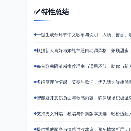
版本，在入场尾声或拥吻宣告时提升幸福的
适合环节：入场尾声、拥吻与宣布时刻
✅ 特性总结
情感特点：热烈、幸福、欢庆而不失格调
使用建议
一键生成分环节中文歌单与说明，入场、誓言、
环节安排建议：
开场铺垫（宾客起立、灯光缓亮）：月亮
根据新人喜好与婚礼主题自动调风格，兼顾甜蜜
新郎入场：你最珍贵（前奏保留6-8秒
新娘入场：最重要的决定（副歌前进入
每首歌曲附清晰推荐理由与适用环节，助你与新
新人合体中段：最浪漫的事（从副歌开
接近仪式台：因为爱情（对唱段落增强
多维度评估情感、节奏与歌词，优先甄选旋律优
誓言前定点推高：终于等到你（从主歌
入场尾声与拥吻：爱的就是你（副歌进
智能避开悲伤负面与敏感内容，确保现场积极温
情感过渡提示：
由“怀旧温柔”（邓丽君）平滑过渡到“珍
支持男女对唱、独唱与伴奏版本挑选，轻松适配
咏华），随后以“纯净对唱”（陈奕迅&王
次切歌保持6-8秒的自然衔接与音量渐
对唱段落安排在新人合体或接近台前位
提供播放顺序与情感过渡建议，避免情绪断层，