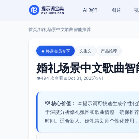
AI 写作
图片
视
首页
/
婚礼场景中文歌曲智能推荐
🔥 终身会员专享
文生文
产品推荐
婚礼场景中文歌曲智
👁️
494 次查看
📅
Oct 31, 2025
🏷️
v1
💡 核心价值：
本提示词可快速生成个性化
于深度分析婚礼氛围和歌曲情感，确保推
时间。适合新人、婚礼策划师个性化使用