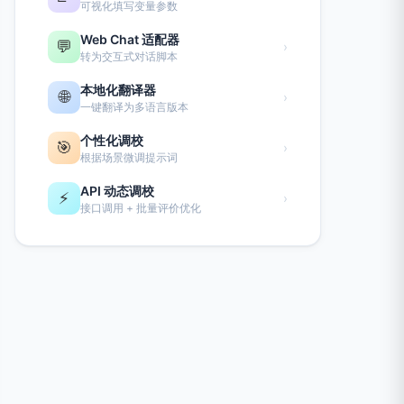
可视化填写变量参数
Web Chat 适配器
💬
›
转为交互式对话脚本
本地化翻译器
🌐
›
一键翻译为多语言版本
个性化调校
🎯
›
根据场景微调提示词
API 动态调校
⚡
›
接口调用 + 批量评价优化