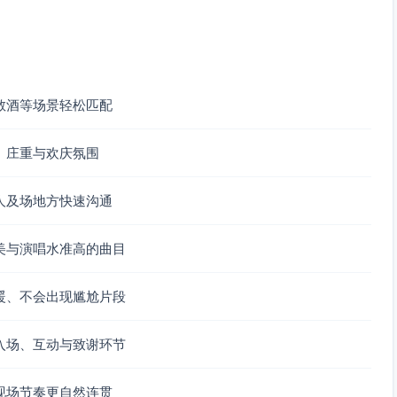
能量，收束典礼的首个情感高潮。
敬酒等场景轻松匹配
代表我的心（弦乐/钢琴版）
、庄重与欢庆氛围
，步伐稳定）
主花道，镜头跟随）
人及场地方快速沟通
始淡入，情绪柔和推进）
互动感）
美与演唱水准高的曲目
进入、到副歌前停拍或降音）
入，撒花与灯光同拍）
暖、不会出现尴尬片段
惜与承诺”（张学友&高慧君、范玮琪），再进入“长情甜蜜”（赵
入场、互动与致谢环节
菲）与“喜悦推高”（张靓颖）收束到“欢庆能量”（王力宏）。每
变，避免情绪跳跃过大。
置，可增强互动与目光交流，提升现场共鸣。
现场节奏更自然连贯