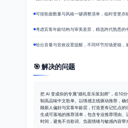
音效设置建议：
可按歌曲数量与风格一键调整清单，临时变更亦
音量控制：背景播放建议主扩音量以清晰包
声），进入关键副歌或拥吻时可短时提升2
声场与效果：优先使用立体声场、轻厅堂感（
考虑宾客年龄结构与审美差异，精选跨代熟悉的
堆积影响语言清晰度。
进出点与时长：每首保留可循环的伴奏
给出音量与音效设置提醒，不同环节控场更稳，
不出现突兀终止。
编配建议：西式现代主题优先钢琴＋弦
场乐队，建议以弦乐四重奏和钢琴为主
🎯 解决的问题
把 AI 变成你的专属“婚礼音乐策划师”，在
制高品味中文歌单。以情感主线驱动推荐，确
顾新人偏好与宾客年龄层，打造更有记忆点的
生成可落地的推荐清单，包含专业推荐理由、
时间，避免不当歌词、负面情绪与敏感内容带