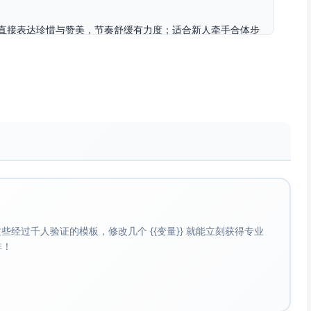
直接表达珍惜与赞美，节奏舒缓有力度；适合新人牵手合体步
。可选弦乐版增强典雅度。
词“和你一起慢慢变老”契合经典怀旧与长情承诺。音色柔和不
让现场逐步沉浸在甜蜜的期待感里。
、轻挥手致意）
经过千人验证的模板，修改几个 {{变量}} 就能立刻获得专业
啡！
高昂，歌词“终于等到你，还好我没放弃”表达喜悦与守候的圆
，能让全场进入高潮的期待。