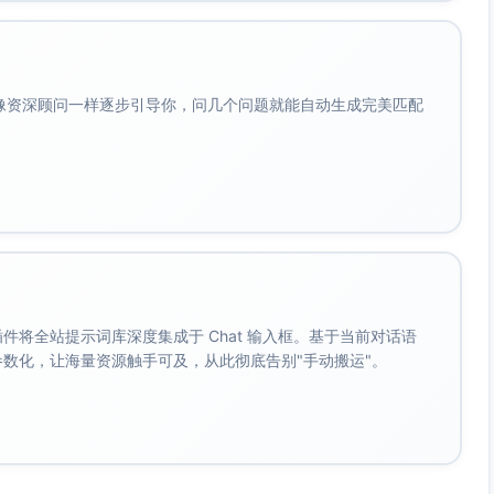
会像资深顾问一样逐步引导你，问几个问题就能自动生成完美匹配
力克制，歌词表达单纯且恒久的爱；在西式现代布景下，用弦
兼顾年轻与长辈的审美。
温柔过渡
歌词真挚直接，极具怀旧情感共鸣；在西式场景中选用弦乐四
审美，提升整体仪式的亲和度。
。 插件将全站提示词库深度集成于 Chat 输入框。基于当前对话语
（宾客起立、灯光渐亮）
成参数化，让海量资源触手可及，从此彻底告别"手动搬运"。
直接告白、热烈但不喧闹；建议选用原声或弦乐加钢琴的轻快