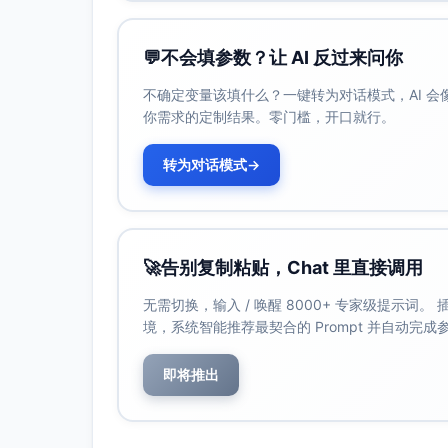
情感特点：喜悦、释怀后的坚定、昂扬
歌曲5：因为爱情
💬
不会填参数？让 AI 反过来问你
演唱者：陈奕迅 & 王菲（对唱）
不确定变量该填什么？一键转为对话模式，AI 
推荐理由：质感高级的对唱，旋律干净、张
你需求的定制结果。零门槛，开口就行。
乐或原声吉他编配能呈现舒展的浪漫质地，
适合环节：父母牵手入场或新人接近台前的
转为对话模式
→
情感特点：纯净、从容、岁月感的温柔
歌曲6：月亮代表我的心
演唱者：邓丽君
推荐理由：华语经典中的经典，旋律细腻，
🚀
告别复制粘贴，Chat 里直接调用
重奏或轻柔钢琴版，可以既优雅又贴近长辈
无需切换，输入 / 唤醒 8000+ 专家级提示词
适合环节：入场前奏或入场开场的缓慢铺垫
境，系统智能推荐最契合的 Prompt 并自动完
情感特点：真挚、温柔、经典怀旧
歌曲7：爱的就是你
即将推出
演唱者：王力宏
推荐理由：旋律明朗，节奏稳中带喜，歌词