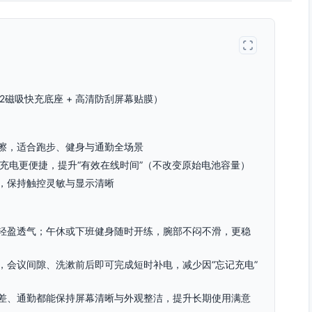
S2磁吸快充底座 + 高清防刮屏幕贴膜）
擦，适合跑步、健身与通勤全场景
充电更便捷，提升“有效在线时间”（不改变原始电池容量）
，保持触控灵敏与显示清晰
轻盈透气；午休或下班健身随时开练，腕部不闷不滑，更稳
，会议间隙、洗漱前后即可完成短时补电，减少因“忘记充电”
差、通勤都能保持屏幕清晰与外观整洁，提升长期使用满意