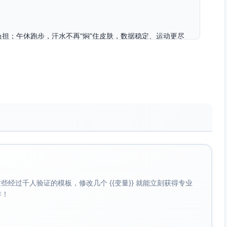
担；午休跑步，汗水不再“焖”住皮肤，数据稳定、运动更尽
十几分钟的碎片化补电，让你从会议到通勤都“不断电”。夜晚
新的一样。立即加购S2舒适·高效日常套装，让舒适佩戴与高
情况
久
录更连贯
经过千人验证的模板，修改几个 {{变量}} 就能立刻获得专业
啡！