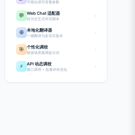
可视化填写变量参数
Web Chat 适配器
💬
›
转为交互式对话脚本
本地化翻译器
🌐
›
一键翻译为多语言版本
个性化调校
🎯
›
根据场景微调提示词
API 动态调校
⚡
›
接口调用 + 批量评价优化