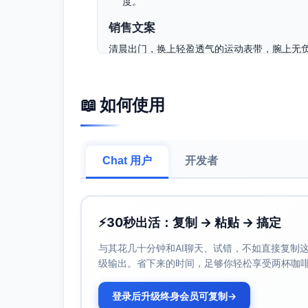
度。
销售文案
清晨出门，换上轻盈透气的运动表带，腕上无负
兴。回到工位，把S2轻放在磁吸快充底座上，
刷剧或入睡，屏幕有贴膜守护，每天看起来都像
效补能成为你的城市日常。
📖 如何使用
预期效果
佩戴舒适度明显提升，长时间佩戴更轻松
有效在线时长提高，减少因低电暂停使用的
Chat 用户
开发者
屏幕耐磨性增强，整体外观与触控体验更持
使用频率与数据完整度提高，健康与运动记
⚡
30秒出活：复制 → 粘贴 → 搞定
与其花几十分钟和AI聊天、试错，不如直接复制这些
级输出。省下来的时间，足够你轻松享受两杯咖
登录后升级终身会员可复制
→