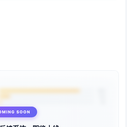
85%
12%
3%
OMING SOON