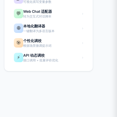
可视化填写变量参数
Web Chat 适配器
💬
›
转为交互式对话脚本
本地化翻译器
🌐
›
一键翻译为多语言版本
个性化调校
🎯
›
根据场景微调提示词
API 动态调校
⚡
›
接口调用 + 批量评价优化