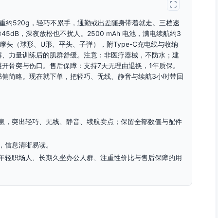
重约520g，轻巧不累手，通勤或出差随身带着就走。三档速
静音≤45dB，深夜放松也不扰人。2500 mAh 电池，满电续航约3
头（球形、U形、平头、子弹），附Type-C充电线与收纳
解、力量训练后的肌群舒缓。注意：非医疗器械，不防水；建
开骨突与伤口。售后保障：支持7天无理由退换，1年质保。
书偏简略。现在就下单，把轻巧、无线、静音与续航3小时带回
息，突出轻巧、无线、静音、续航卖点；保留全部数值与配件
，信息清晰易读。
年轻职场人、长期久坐办公人群、注重性价比与售后保障的用