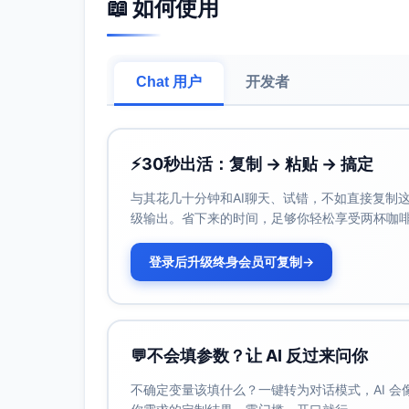
📖 如何使用
Chat 用户
开发者
⚡
30秒出活：复制 → 粘贴 → 搞定
与其花几十分钟和AI聊天、试错，不如直接复制这些
级输出。省下来的时间，足够你轻松享受两杯咖
登录后升级终身会员可复制
→
💬
不会填参数？让 AI 反过来问你
不确定变量该填什么？一键转为对话模式，AI 