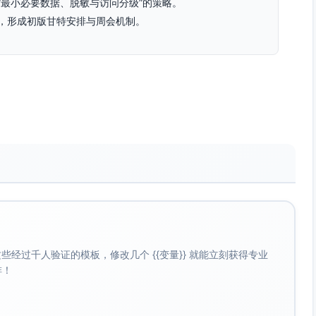
“最小必要数据、脱敏与访问分级”的策略。
，形成初版甘特安排与周会机制。
与行为日志、客服工单、营销触达与响应、会员与渠道信息。
确认中（例如基于连续N天未活跃/未交易）。将通过回溯数据
）、消费频次与金额变化、售后/投诉记录、营销响应、渠道路径、
阶段对比“可解释模型（便于策略落地）”与“树模型（提升识
策略制定。
标。
内识别出高风险用户的比例，便于资源投入评估。
别增益，直观反映投放效率。
经过千人验证的模板，修改几个 {{变量}} 就能立刻获得专业
群运营平台用于圈选，验证有效后再评估实时化需求与成本。
啡！
定义不一。应对：由产品与运营共同确认统一口径，并做回溯对