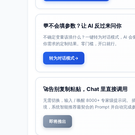
比验证。
数据质量与口径：部分字段存在缺失与口径差异
则，形成数据字典。
类别不平衡：流失样本占比可能较低。应对
💬
不会填参数？让 AI 反过来问你
为目标调参。
不确定变量该填什么？一键转为对话模式，AI 
合规与隐私：涉及用户行为数据。应对：最
你需求的定制结果。零门槛，开口就行。
求。
系统集成与落地：与运营平台、消息触达系
转为对话模式
→
段联调。
可解释性与业务采用：需要将模型结果转化
的圈选规则模板。
下一步计划（下月）：
🚀
告别复制粘贴，Chat 里直接调用
第1-2周
无需切换，输入 / 唤醒 8000+ 专家级提示词
数据接入与清洗完成；标签规则冻结并
境，系统智能推荐最契合的 Prompt 并自动完
输出数据字典与质量报告 v1.0
第2-3周
即将推出
基线模型训练与对比评估（可解释模型 vs
产出技术评估报告（AUC、召回率@Top