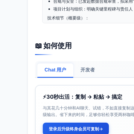
合规与安全：已发起数据合规审查，拟采用
项目计划与组织：明确关键里程碑与责任人
技术细节（概要级）：
数据来源（拟接入）：用户基础属性、交易
标签与窗口：标签定义方案已形成并与业务
检验合理性。
📖 如何使用
特征方向：活跃度趋势（近7/30/60天
会员等级与生命周期阶段。
建模方法：采用监督学习的二分类问题。第一
Chat 用户
别能力）”，并输出特征重要性以支持运营
开发者
评估指标与解释：
AUC：整体区分高/低风险用户的能力指
召回率@TopK：在重点触达人群规模
⚡
30秒出活：复制 → 粘贴 → 搞定
提升度（Lift）：与随机挑选相比的识
与其花几十分钟和AI聊天、试错，不如直接复制这些
部署路径（首期）：先离线评分并回传到人
级输出。省下来的时间，足够你轻松享受两杯咖
挑战与解决方案：
登录后升级终身会员可复制
→
标签口径一致性：不同业务线对“流失”的