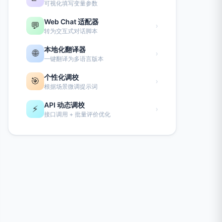
可视化填写变量参数
Web Chat 适配器
💬
›
转为交互式对话脚本
本地化翻译器
🌐
›
一键翻译为多语言版本
个性化调校
🎯
›
根据场景微调提示词
API 动态调校
⚡
›
接口调用 + 批量评价优化