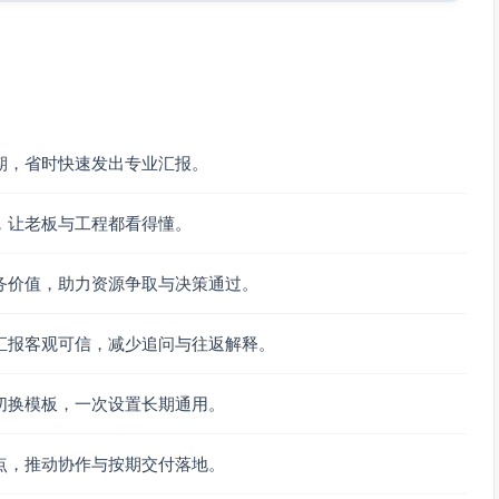
规模、触达策略与频率
期，省时快速发出专业汇报。
，让老板与工程都看得懂。
务价值，助力资源争取与决策通过。
先级
汇报客观可信，减少追问与往返解释。
述计划如无异议，将按节点推进，并在下月提交基线模型评估
请随时联系。 项目负责人：XXX
联系方式：
切换模板，一次设置长期通用。
点，推动协作与按期交付落地。