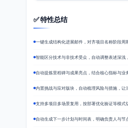
第4周
与业务共创试点方案：确定TopK人群
✅ 特性总结
完成离线评分回传与小流量试运行准备
关键交付物
一键生成结构化进展邮件，对齐项目名称阶段周
数据字典与质量报告 v1.0
基线模型与评估报告 v0.1
试点实施方案与接口对接方案 v0.1
智能区分技术与非技术受众，自动调整表述深浅
协同与决策需求
自动提炼里程碑与成果亮点，结合核心指标与业
确认“流失”统一业务口径与试点业务线优
批准试点所需的触达资源与小流量额度
内置挑战与应对版块，自动梳理风险与措施，让
结语和联系方式： 感谢各位的指导与支持。上
与试点方案。如需进一步信息或安排评审会议，
xxx@company.com
/ 1XXXXXXXXXX
支持多项目多场景复用，按部署优化验证等模式
自动生成下一步计划与时间表，明确负责人与节