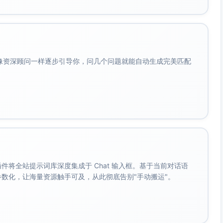
。应对：完成数据Profiling，制定缺失处理与口径统一规
：采取分层抽样、阈值优化与代价敏感策略，并以业务可用性
会像资深顾问一样逐步引导你，问几个问题就能自动生成完美匹配
小化数据使用、全程脱敏、访问审计，严格遵循公司与监管要
统存在接口对接依赖。应对：提前锁定接口方案与SLA，分阶
为可执行人群与话术策略。应对：输出特征贡献报告与可操作
。 插件将全站提示词库深度集成于 Chat 输入框。基于当前对话语
产出回溯结果
成参数化，让海量资源触手可及，从此彻底告别"手动搬运"。
. 树模型）
K、Lift）与初版特征重要性